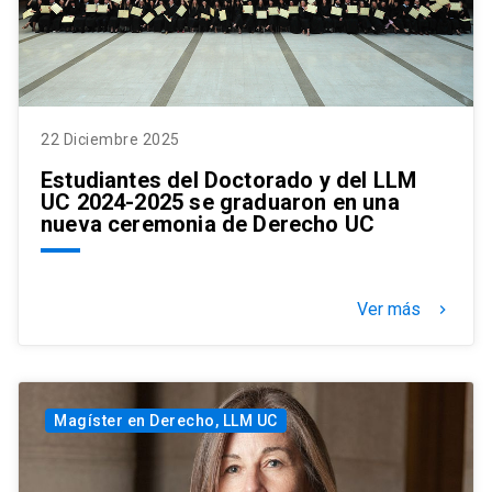
22 Diciembre 2025
Estudiantes del Doctorado y del LLM
UC 2024-2025 se graduaron en una
nueva ceremonia de Derecho UC
Ver más
keyboard_arrow_right
Magíster en Derecho, LLM UC