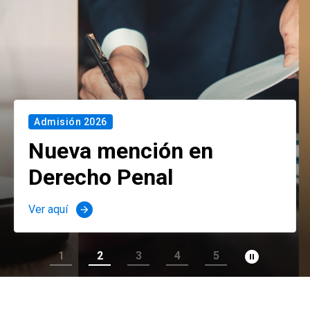
Admisión 2026
Nueva mención en
Derecho Penal
Ver aquí
arrow_forward
pause_circle_filled
1
2
3
4
5