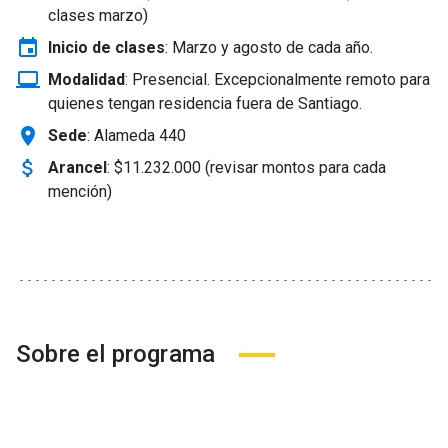
clases marzo)
event
Inicio de clases
:
Marzo y agosto de cada año.
laptop_windows
Modalidad
:
Presencial. Excepcionalmente remoto para
quienes tengan residencia fuera de Santiago.
location_on
Sede
: Alameda 440
attach_money
Arancel
:
$11.232.000 (revisar montos para cada
mención)
Sobre el programa