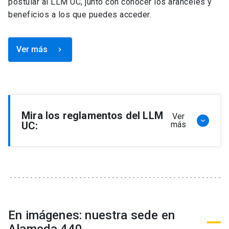
postular al LLM UC, junto con conocer los aranceles y
beneficios a los que puedes acceder.
Ver más
keyboard_arrow_right
Mira los reglamentos del LLM
Ver
keyboard_arrow_down
UC:
más
Reglamento de Programa de Magíster en
Derecho, LLM
Reglamento de Seminarios de Graduación
Programa de Magíster en Derecho, LLM
Reglamento de Becas y Descuentos Programa
En imágenes: nuestra sede en
de Magíster en Derecho, LLM