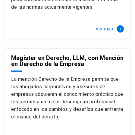
+ 4 cursos a elección (40 créditos)
de las normas actualmente vigentes.
Segundo semestre
+ Modalidad de graduación: Pasantía por
tres meses a tiempo completo (20
Ver más
keyboard_arrow_right
créditos)
Magíster en Derecho, LLM, con Mención
en Derecho de la Empresa
La mención Derecho de la Empresa permite que
los abogados corporativos y asesores de
empresas adquieran el conocimiento práctico que
les permitirá un mejor desempeño profesional
enfocado en los cambios y desafíos que enfrenta
el mundo del derecho.