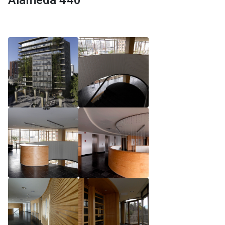
Alameda 440
Reglamento de Magíster, Pontificia Universidad
Católica de Chile
Reglamento de Alumnos de Magíster, Pontificia
Universidad Católica de Chile
Reglamento de Magíster, Pontificia Universidad
Católica de Chile LLM UC 2025
Reglamento de Seminarios de Graduación
Programa de Magíster en Derecho, LLM 2025