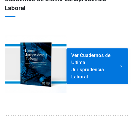
Laboral
Ver Cuadernos de
Última
keyboard_arrow_right
Jurisprudencia
Laboral