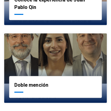
launch
Pablo Qin
Doble mención
launch