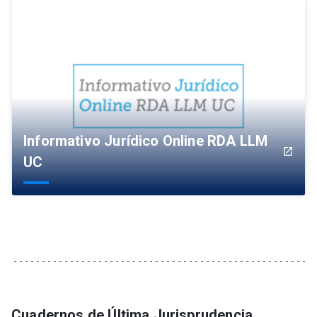
Informativo Jurídico Online RDA LLM
launch
UC
Cuadernos de Última Jurisprudencia