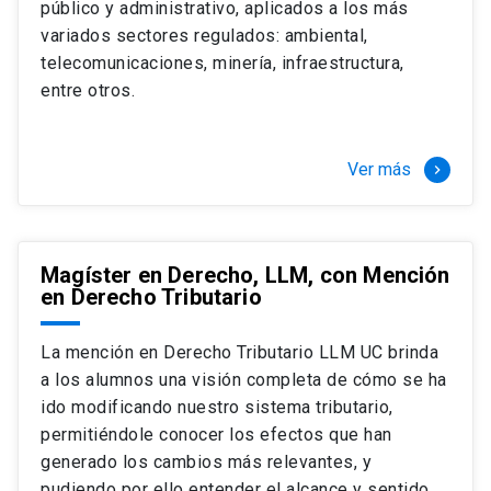
público y administrativo, aplicados a los más
Si optas por la modalidad Full Time:
Juan Ignacio Piña Rochefort
variados sectores regulados: ambiental,
Director Magíster en Derecho, LLM UC
El LLM UC Full Time es una versión del programa
telecomunicaciones, minería, infraestructura,
destinado principalmente a extranjeros, que permite
entre otros.
concentrar todos los ramos y cursarlo durante un año,
de marzo a marzo del año siguiente, según tus
necesidades y expectativas profesionales, eligiendo
Ver más
keyboard_arrow_right
entre una variedad de más de 120 cursos que se
ofrecen semestralmente.
Esta versión supone que te dedicarás
completamente al programa o compatibilizarás un
Magíster en Derecho, LLM, con Mención
en Derecho Tributario
estudio intenso y exigente, con una muy baja carga
laboral, de marzo a noviembre, para dedicarte
completamente a la actividad de graduación de
La mención en Derecho Tributario LLM UC brinda
diciembre a marzo.
a los alumnos una visión completa de cómo se ha
2 cursos mínimos (10 créditos) Primer
ido modificando nuestro sistema tributario,
semestre
permitiéndole conocer los efectos que han
+ 5 cursos a elección (50 créditos) Primer
generado los cambios más relevantes, y
semestre
pudiendo por ello entender el alcance y sentido