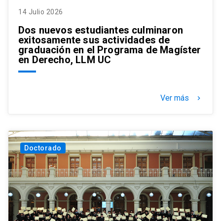
14 Julio 2026
Dos nuevos estudiantes culminaron
exitosamente sus actividades de
graduación en el Programa de Magíster
en Derecho, LLM UC
Ver más
keyboard_arrow_right
Doctorado