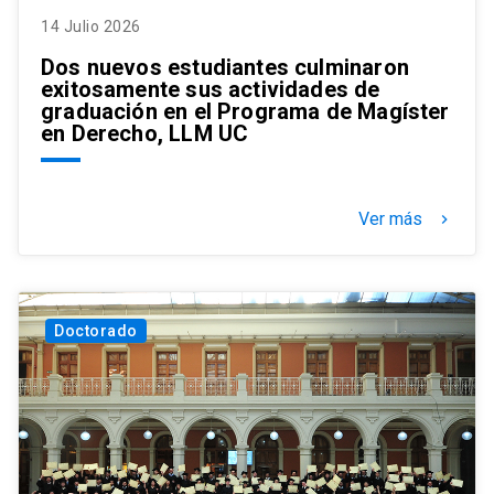
14 Julio 2026
Dos nuevos estudiantes culminaron
exitosamente sus actividades de
graduación en el Programa de Magíster
en Derecho, LLM UC
Ver más
keyboard_arrow_right
Doctorado