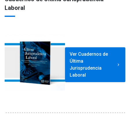
Laboral
Ver Cuadernos de
Última
keyboard_arrow_right
Jurisprudencia
Laboral