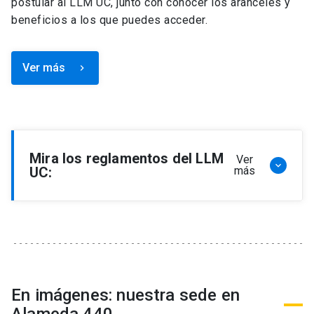
postular al LLM UC, junto con conocer los aranceles y
beneficios a los que puedes acceder.
Ver más
keyboard_arrow_right
Mira los reglamentos del LLM
Ver
keyboard_arrow_down
UC:
más
Reglamento de Programa de Magíster en
Derecho, LLM
Reglamento de Seminarios de Graduación
Programa de Magíster en Derecho, LLM
Reglamento de Becas y Descuentos Programa
En imágenes: nuestra sede en
de Magíster en Derecho, LLM