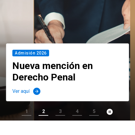
Admisión 2026
Nueva mención en
Derecho Penal
Ver aquí
arrow_forward
pause_circle_filled
1
2
3
4
5