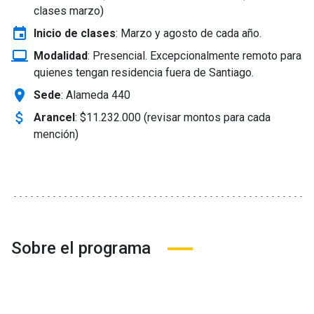
clases marzo)
event
Inicio de clases
:
Marzo y agosto de cada año.
laptop_windows
Modalidad
:
Presencial. Excepcionalmente remoto para
quienes tengan residencia fuera de Santiago.
location_on
Sede
: Alameda 440
attach_money
Arancel
:
$11.232.000 (revisar montos para cada
mención)
Sobre el programa