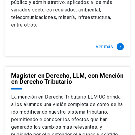
público y administrativo, aplicados a los más
Si optas por la modalidad Full Time:
Juan Ignacio Piña Rochefort
variados sectores regulados: ambiental,
Director Magíster en Derecho, LLM UC
El LLM UC Full Time es una versión del programa
telecomunicaciones, minería, infraestructura,
destinado principalmente a extranjeros, que permite
entre otros.
concentrar todos los ramos y cursarlo durante un año,
de marzo a marzo del año siguiente, según tus
necesidades y expectativas profesionales, eligiendo
Ver más
keyboard_arrow_right
entre una variedad de más de 120 cursos que se
ofrecen semestralmente.
Esta versión supone que te dedicarás
completamente al programa o compatibilizarás un
Magíster en Derecho, LLM, con Mención
en Derecho Tributario
estudio intenso y exigente, con una muy baja carga
laboral, de marzo a noviembre, para dedicarte
completamente a la actividad de graduación de
La mención en Derecho Tributario LLM UC brinda
diciembre a marzo.
a los alumnos una visión completa de cómo se ha
2 cursos mínimos (10 créditos) Primer
ido modificando nuestro sistema tributario,
semestre
permitiéndole conocer los efectos que han
+ 5 cursos a elección (50 créditos) Primer
generado los cambios más relevantes, y
semestre
pudiendo por ello entender el alcance y sentido