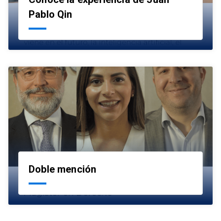
launch
Pablo Qin
Doble mención
launch