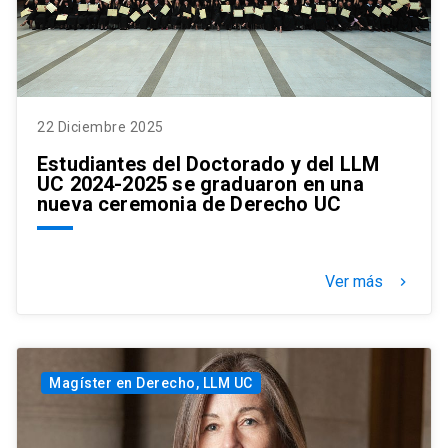
22 Diciembre 2025
Estudiantes del Doctorado y del LLM
UC 2024-2025 se graduaron en una
nueva ceremonia de Derecho UC
Ver más
keyboard_arrow_right
Magíster en Derecho, LLM UC