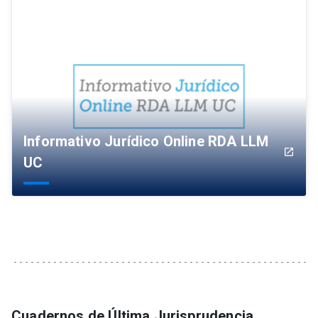
Informativo Jurídico Online RDA LLM
launch
UC
Cuadernos de Última Jurisprudencia