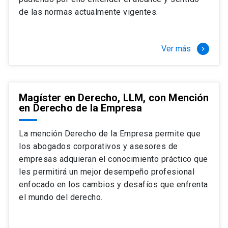
+ 4 cursos a elección (40 créditos)
de las normas actualmente vigentes.
Segundo semestre
+ Modalidad de graduación: Pasantía por
tres meses a tiempo completo (20
Ver más
keyboard_arrow_right
créditos)
Magíster en Derecho, LLM, con Mención
en Derecho de la Empresa
La mención Derecho de la Empresa permite que
los abogados corporativos y asesores de
empresas adquieran el conocimiento práctico que
les permitirá un mejor desempeño profesional
enfocado en los cambios y desafíos que enfrenta
el mundo del derecho.