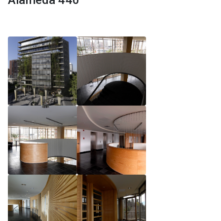
Alameda 440
Reglamento de Magíster, Pontificia Universidad
Católica de Chile
Reglamento de Alumnos de Magíster, Pontificia
Universidad Católica de Chile
Reglamento de Magíster, Pontificia Universidad
Católica de Chile LLM UC 2025
Reglamento de Seminarios de Graduación
Programa de Magíster en Derecho, LLM 2025