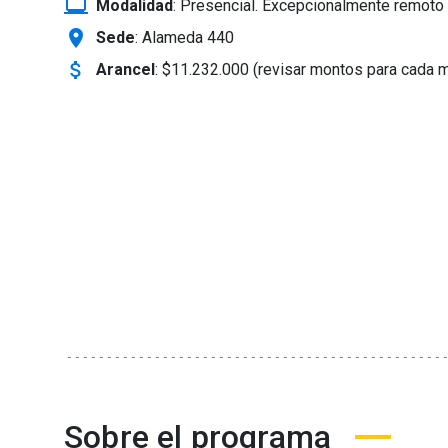
laptop_windows
Modalidad
:
Presencial. Excepcionalmente remoto 
location_on
Sede
: Alameda 440
attach_money
Arancel
:
$11.232.000 (revisar montos para cada 
Sobre el programa