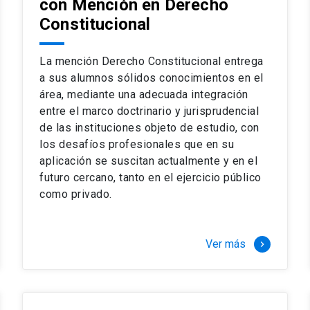
con Mención en Derecho
 del complejo y sofisticado ejercicio profesional. La coinci
os
Constitucional
a calidad de nuestros alumnos, tanto nacionales como extran
os
io, especialmente orientado a las necesidades de la práctica
sos lectivos, seminarios de casos y actualización de jurispru
La mención Derecho Constitucional entrega
rsión en los problemas legales más complejos.
a sus alumnos sólidos conocimientos en el
área, mediante una adecuada integración
o perfeccionamiento en los conocimientos del área, tanto pa
entre el marco doctrinario y jurisprudencial
duración del programa hasta 8 semestres. Los alumnos que 
ca y compleja de los problemas que enfrenta nuestra profesió
de las instituciones objeto de estudio, con
 en lo académico como en lo profesional, haciéndote miembro 
los desafíos profesionales que en su
aplicación se suscitan actualmente y en el
futuro cercano, tanto en el ejercicio público
stinado principalmente a extranjeros, que permite concentrar to
como privado.
y expectativas profesionales, eligiendo entre una variedad de
 al programa o compatibilizarás un estudio intenso y exigente,
vidad de graduación de diciembre a marzo.
Ver más
keyboard_arrow_right
stre
imer semestre
gundo semestre
r tres meses a tiempo completo (20 créditos)