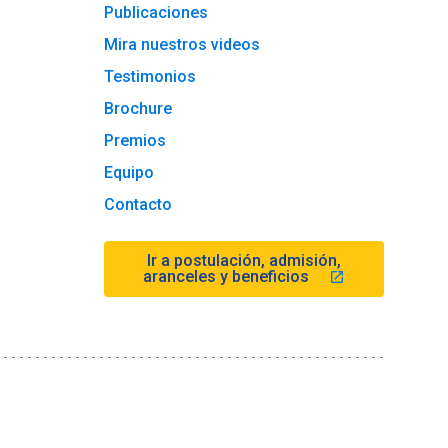
Publicaciones
Mira nuestros videos
Testimonios
Brochure
Premios
Equipo
Contacto
Ir a postulación, admisión,
aranceles y beneficios
launch