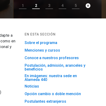
pause_circle_filled
1
2
3
4
5
EN ESTA SECCIÓN
dapte a
l como en
Sobre el programa
ional y
Menciones y cursos
Conoce a nuestros profesores
Postulación, admisión, aranceles y
beneficios
En imágenes: nuestra sede en
Alameda 440
Noticias
)
Opción cambio o doble mención
Postulantes extranjeros