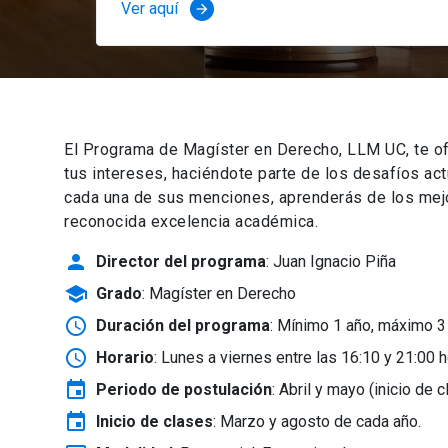
Ver aquí
arrow_forward
El Programa de Magíster en Derecho, LLM UC, te of
tus intereses, haciéndote parte de los desafíos ac
cada una de sus menciones, aprenderás de los mejor
reconocida excelencia académica.
person
Director del programa
: Juan Ignacio Piña
school
Grado
: Magíster en Derecho
schedule
Duración del programa
: Mínimo 1 año, máximo 3
schedule
Horario
: Lunes a viernes entre las 16:10 y 21:00 h
event
Periodo de postulación
: Abril y mayo
(inicio de 
event
Inicio de clases
:
Marzo y agosto de cada año.