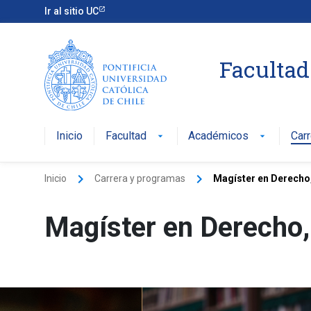
Ir al sitio UC
Facultad
Inicio
Facultad
Académicos
Car
arrow_drop_down
arrow_drop_down
keyboard_arrow_right
keyboard_arrow_right
Inicio
Carrera y programas
Magíster en Derecho
Magíster en Derecho