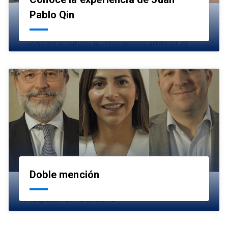
launch
Pablo Qin
Doble mención
launch