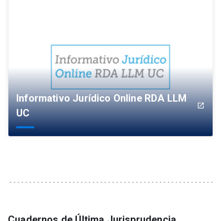
Informativo Jurídico Online RDA LLM
launch
UC
Cuadernos de Última Jurisprudencia