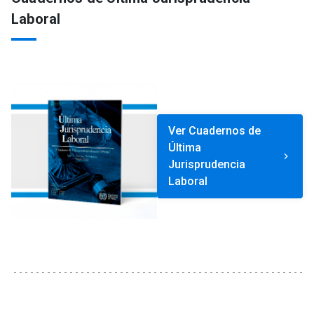
Laboral
Ver Cuadernos de
Última
keyboard_arrow_right
Jurisprudencia
Laboral