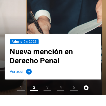
Admisión 2026
Nueva mención en
Derecho Penal
Ver aquí
arrow_forward
pause_circle_filled
1
2
3
4
5