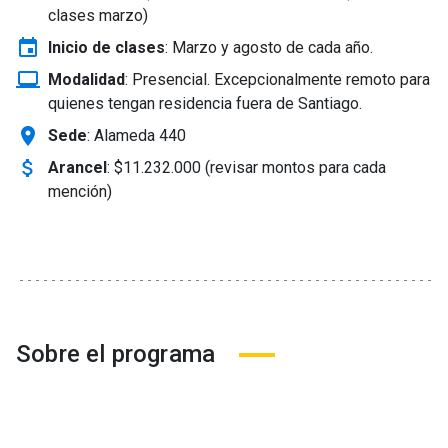
clases marzo)
event
Inicio de clases
:
Marzo y agosto de cada año.
laptop_windows
Modalidad
:
Presencial. Excepcionalmente remoto para
quienes tengan residencia fuera de Santiago.
location_on
Sede
: Alameda 440
attach_money
Arancel
:
$11.232.000 (revisar montos para cada
mención)
Sobre el programa