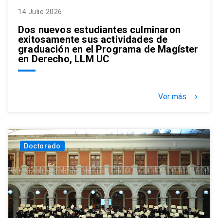
14 Julio 2026
Dos nuevos estudiantes culminaron
exitosamente sus actividades de
graduación en el Programa de Magíster
en Derecho, LLM UC
Ver más
keyboard_arrow_right
Doctorado