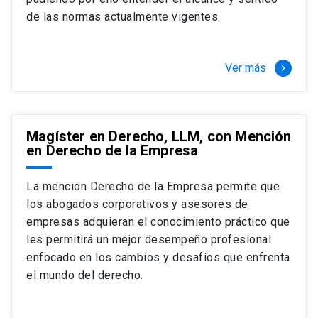
+ 4 cursos a elección (40 créditos)
de las normas actualmente vigentes.
Segundo semestre
+ Modalidad de graduación: Pasantía por
tres meses a tiempo completo (20
Ver más
keyboard_arrow_right
créditos)
Magíster en Derecho, LLM, con Mención
en Derecho de la Empresa
La mención Derecho de la Empresa permite que
los abogados corporativos y asesores de
empresas adquieran el conocimiento práctico que
les permitirá un mejor desempeño profesional
enfocado en los cambios y desafíos que enfrenta
el mundo del derecho.