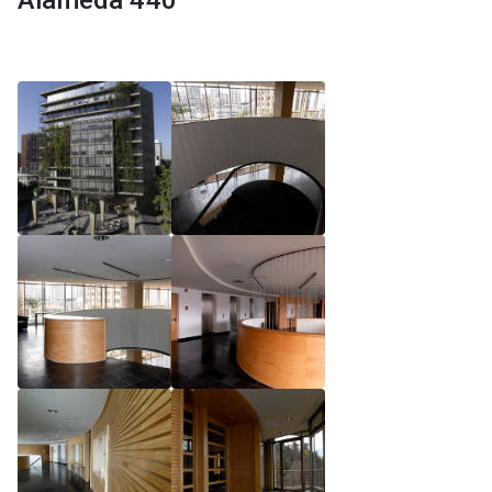
Alameda 440
Reglamento de Magíster, Pontificia Universidad
Católica de Chile
Reglamento de Alumnos de Magíster, Pontificia
Universidad Católica de Chile
Reglamento de Magíster, Pontificia Universidad
Católica de Chile LLM UC 2025
Reglamento de Seminarios de Graduación
Programa de Magíster en Derecho, LLM 2025