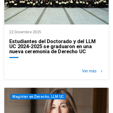
22 Diciembre 2025
Estudiantes del Doctorado y del LLM
UC 2024-2025 se graduaron en una
nueva ceremonia de Derecho UC
Ver más
keyboard_arrow_right
Magíster en Derecho, LLM UC