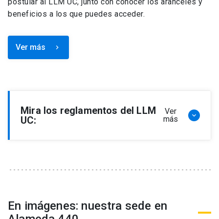
postular al LLM UC, junto con conocer los aranceles y
beneficios a los que puedes acceder.
Ver más
keyboard_arrow_right
Mira los reglamentos del LLM
Ver
keyboard_arrow_down
UC:
más
Reglamento de Programa de Magíster en
Derecho, LLM
Reglamento de Seminarios de Graduación
Programa de Magíster en Derecho, LLM
Reglamento de Becas y Descuentos Programa
En imágenes: nuestra sede en
de Magíster en Derecho, LLM