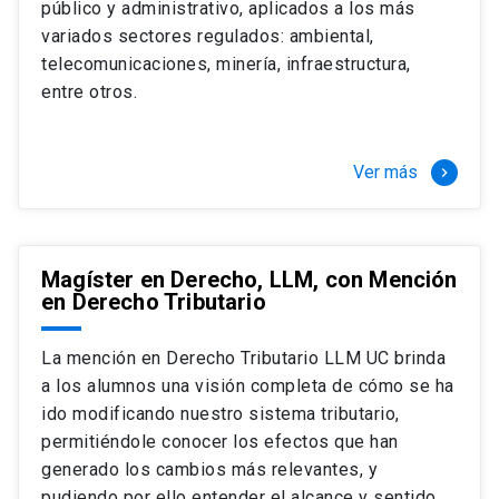
público y administrativo, aplicados a los más
Si optas por la modalidad Full Time:
Juan Ignacio Piña Rochefort
variados sectores regulados: ambiental,
Director Magíster en Derecho, LLM UC
El LLM UC Full Time es una versión del programa
telecomunicaciones, minería, infraestructura,
destinado principalmente a extranjeros, que permite
entre otros.
concentrar todos los ramos y cursarlo durante un año,
de marzo a marzo del año siguiente, según tus
necesidades y expectativas profesionales, eligiendo
Ver más
keyboard_arrow_right
entre una variedad de más de 120 cursos que se
ofrecen semestralmente.
Esta versión supone que te dedicarás
completamente al programa o compatibilizarás un
Magíster en Derecho, LLM, con Mención
en Derecho Tributario
estudio intenso y exigente, con una muy baja carga
laboral, de marzo a noviembre, para dedicarte
completamente a la actividad de graduación de
La mención en Derecho Tributario LLM UC brinda
diciembre a marzo.
a los alumnos una visión completa de cómo se ha
2 cursos mínimos (10 créditos) Primer
ido modificando nuestro sistema tributario,
semestre
permitiéndole conocer los efectos que han
+ 5 cursos a elección (50 créditos) Primer
generado los cambios más relevantes, y
semestre
pudiendo por ello entender el alcance y sentido