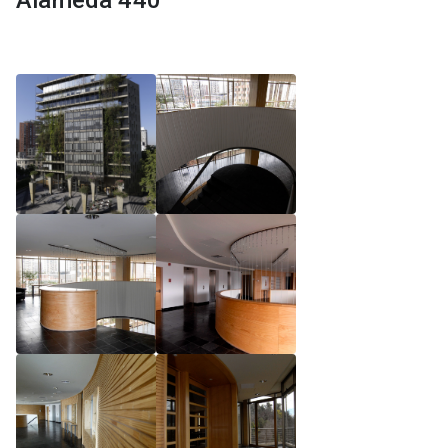
Alameda 440
Reglamento de Magíster, Pontificia Universidad
Católica de Chile
Reglamento de Alumnos de Magíster, Pontificia
Universidad Católica de Chile
Reglamento de Magíster, Pontificia Universidad
Católica de Chile LLM UC 2025
Reglamento de Seminarios de Graduación
Programa de Magíster en Derecho, LLM 2025