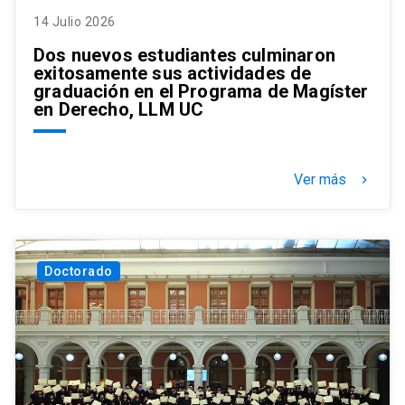
14 Julio 2026
Dos nuevos estudiantes culminaron
exitosamente sus actividades de
graduación en el Programa de Magíster
en Derecho, LLM UC
Ver más
keyboard_arrow_right
Doctorado