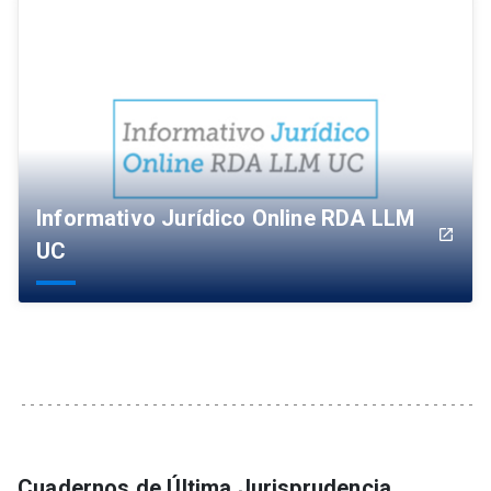
Informativo Jurídico Online RDA LLM
launch
UC
Cuadernos de Última Jurisprudencia