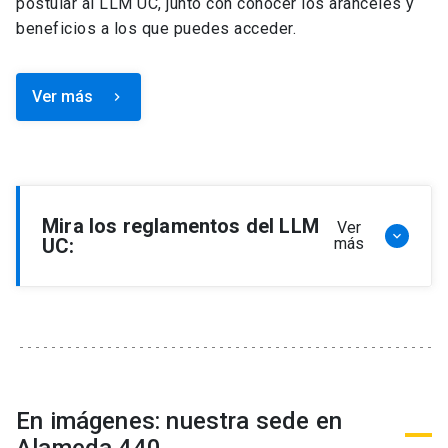
postular al LLM UC, junto con conocer los aranceles y
beneficios a los que puedes acceder.
Ver más
keyboard_arrow_right
Mira los reglamentos del LLM
Ver
keyboard_arrow_down
UC:
más
Reglamento de Programa de Magíster en
Derecho, LLM
Reglamento de Seminarios de Graduación
Programa de Magíster en Derecho, LLM
Reglamento de Becas y Descuentos Programa
En imágenes: nuestra sede en
de Magíster en Derecho, LLM