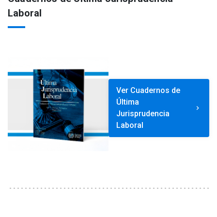
Laboral
Ver Cuadernos de
Última
keyboard_arrow_right
Jurisprudencia
Laboral