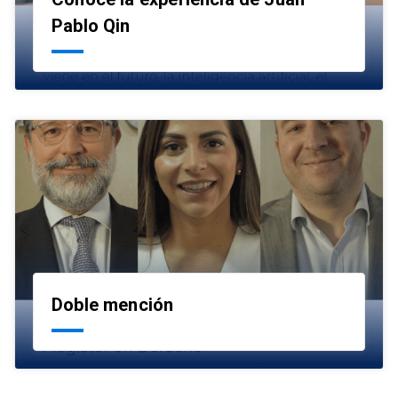
launch
Pablo Qin
Doble mención
launch