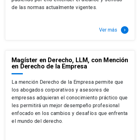
+ 4 cursos a elección (40 créditos)
de las normas actualmente vigentes.
Segundo semestre
+ Modalidad de graduación: Pasantía por
tres meses a tiempo completo (20
Ver más
keyboard_arrow_right
créditos)
Magíster en Derecho, LLM, con Mención
en Derecho de la Empresa
La mención Derecho de la Empresa permite que
los abogados corporativos y asesores de
empresas adquieran el conocimiento práctico que
les permitirá un mejor desempeño profesional
enfocado en los cambios y desafíos que enfrenta
el mundo del derecho.