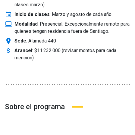
clases marzo)
event
Inicio de clases
:
Marzo y agosto de cada año.
laptop_windows
Modalidad
:
Presencial. Excepcionalmente remoto para
quienes tengan residencia fuera de Santiago.
location_on
Sede
: Alameda 440
attach_money
Arancel
:
$11.232.000 (revisar montos para cada
mención)
Sobre el programa