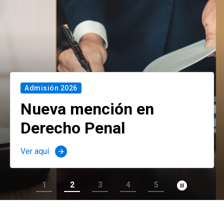
Admisión 2026
Nueva mención en
Derecho Penal
Ver aquí
arrow_forward
pause_circle_filled
1
2
3
4
5