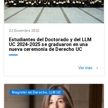
22 Diciembre 2025
Estudiantes del Doctorado y del LLM
UC 2024-2025 se graduaron en una
nueva ceremonia de Derecho UC
Ver más
keyboard_arrow_right
Magíster en Derecho, LLM UC