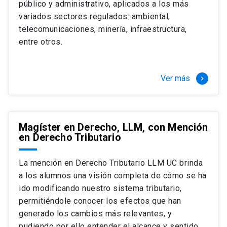
público y administrativo, aplicados a los más
Si optas por la modalidad Full Time:
Juan Ignacio Piña Rochefort
variados sectores regulados: ambiental,
Director Magíster en Derecho, LLM UC
El LLM UC Full Time es una versión del programa
telecomunicaciones, minería, infraestructura,
destinado principalmente a extranjeros, que permite
entre otros.
concentrar todos los ramos y cursarlo durante un año,
de marzo a marzo del año siguiente, según tus
necesidades y expectativas profesionales, eligiendo
Ver más
keyboard_arrow_right
entre una variedad de más de 120 cursos que se
ofrecen semestralmente.
Esta versión supone que te dedicarás
completamente al programa o compatibilizarás un
Magíster en Derecho, LLM, con Mención
en Derecho Tributario
estudio intenso y exigente, con una muy baja carga
laboral, de marzo a noviembre, para dedicarte
completamente a la actividad de graduación de
La mención en Derecho Tributario LLM UC brinda
diciembre a marzo.
a los alumnos una visión completa de cómo se ha
2 cursos mínimos (10 créditos) Primer
ido modificando nuestro sistema tributario,
semestre
permitiéndole conocer los efectos que han
+ 5 cursos a elección (50 créditos) Primer
generado los cambios más relevantes, y
semestre
pudiendo por ello entender el alcance y sentido