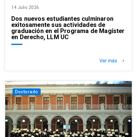
14 Julio 2026
Dos nuevos estudiantes culminaron
exitosamente sus actividades de
graduación en el Programa de Magíster
en Derecho, LLM UC
Ver más
keyboard_arrow_right
Doctorado