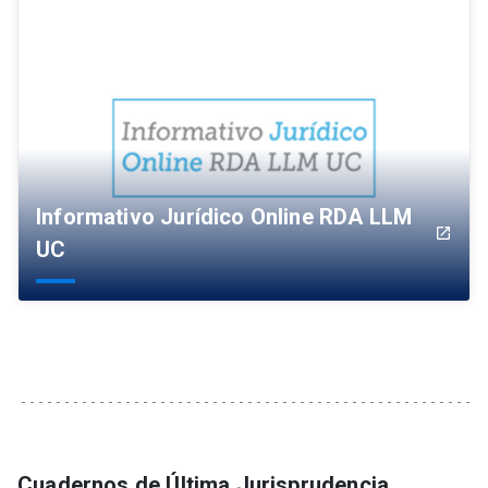
Informativo Jurídico Online RDA LLM
launch
UC
Cuadernos de Última Jurisprudencia