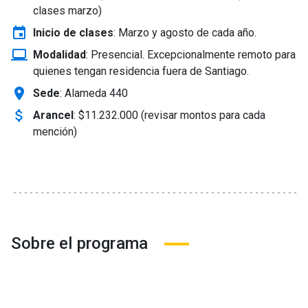
clases marzo)
event
Inicio de clases
:
Marzo y agosto de cada año.
laptop_windows
Modalidad
:
Presencial. Excepcionalmente remoto para
quienes tengan residencia fuera de Santiago.
location_on
Sede
: Alameda 440
attach_money
Arancel
:
$11.232.000 (revisar montos para cada
mención)
Sobre el programa