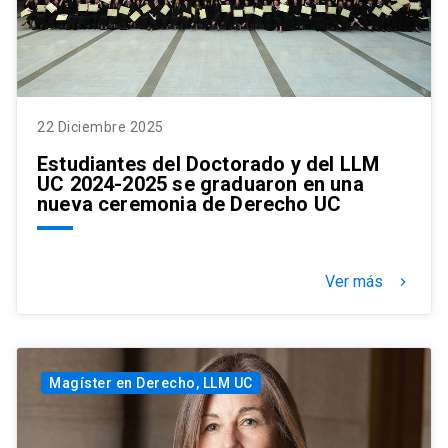
22 Diciembre 2025
Estudiantes del Doctorado y del LLM
UC 2024-2025 se graduaron en una
nueva ceremonia de Derecho UC
Ver más
keyboard_arrow_right
Magíster en Derecho, LLM UC