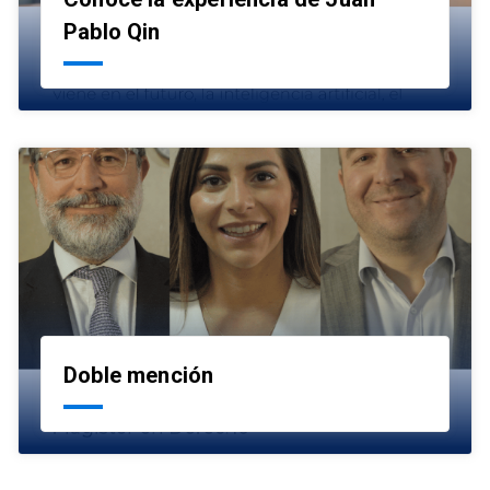
launch
Pablo Qin
Doble mención
launch