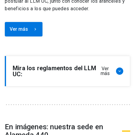
postular al LLM UC, junto con conocer los aranceles y
beneficios a los que puedes acceder.
Ver más
keyboard_arrow_right
Mira los reglamentos del LLM
Ver
keyboard_arrow_down
UC:
más
Reglamento de Programa de Magíster en
Derecho, LLM
Reglamento de Seminarios de Graduación
Programa de Magíster en Derecho, LLM
Reglamento de Becas y Descuentos Programa
En imágenes: nuestra sede en
de Magíster en Derecho, LLM