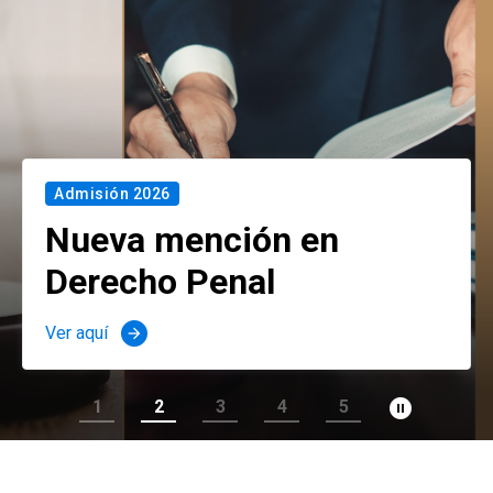
Admisión 2026
Nueva mención en
Derecho Penal
Ver aquí
arrow_forward
pause_circle_filled
1
2
3
4
5