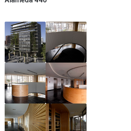
Alameda 440
Reglamento de Magíster, Pontificia Universidad
Católica de Chile
Reglamento de Alumnos de Magíster, Pontificia
Universidad Católica de Chile
Reglamento de Magíster, Pontificia Universidad
Católica de Chile LLM UC 2025
Reglamento de Seminarios de Graduación
Programa de Magíster en Derecho, LLM 2025