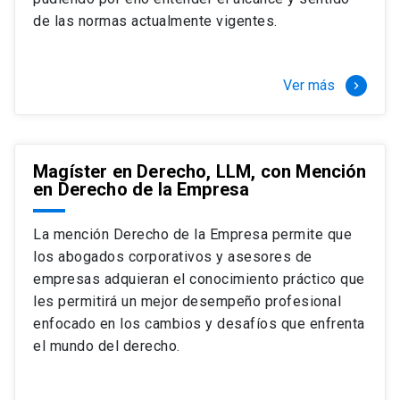
+ 4 cursos a elección (40 créditos)
de las normas actualmente vigentes.
Segundo semestre
+ Modalidad de graduación: Pasantía por
tres meses a tiempo completo (20
Ver más
keyboard_arrow_right
créditos)
Magíster en Derecho, LLM, con Mención
en Derecho de la Empresa
La mención Derecho de la Empresa permite que
los abogados corporativos y asesores de
empresas adquieran el conocimiento práctico que
les permitirá un mejor desempeño profesional
enfocado en los cambios y desafíos que enfrenta
el mundo del derecho.