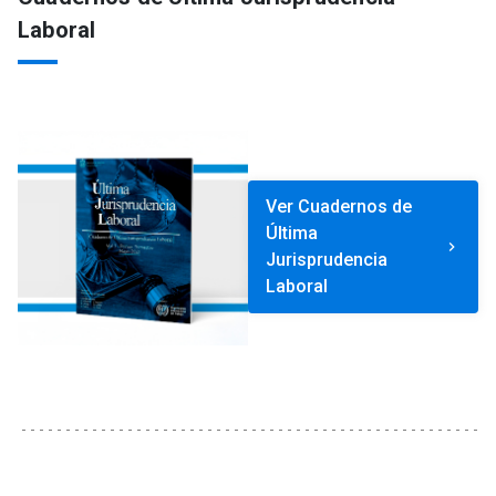
Laboral
Ver Cuadernos de
Última
keyboard_arrow_right
Jurisprudencia
Laboral