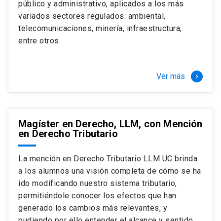
público y administrativo, aplicados a los más
Si optas por la modalidad Full Time:
Juan Ignacio Piña Rochefort
variados sectores regulados: ambiental,
Director Magíster en Derecho, LLM UC
El LLM UC Full Time es una versión del programa
telecomunicaciones, minería, infraestructura,
destinado principalmente a extranjeros, que permite
entre otros.
concentrar todos los ramos y cursarlo durante un año,
de marzo a marzo del año siguiente, según tus
necesidades y expectativas profesionales, eligiendo
Ver más
keyboard_arrow_right
entre una variedad de más de 120 cursos que se
ofrecen semestralmente.
Esta versión supone que te dedicarás
completamente al programa o compatibilizarás un
Magíster en Derecho, LLM, con Mención
en Derecho Tributario
estudio intenso y exigente, con una muy baja carga
laboral, de marzo a noviembre, para dedicarte
completamente a la actividad de graduación de
La mención en Derecho Tributario LLM UC brinda
diciembre a marzo.
a los alumnos una visión completa de cómo se ha
2 cursos mínimos (10 créditos) Primer
ido modificando nuestro sistema tributario,
semestre
permitiéndole conocer los efectos que han
+ 5 cursos a elección (50 créditos) Primer
generado los cambios más relevantes, y
semestre
pudiendo por ello entender el alcance y sentido