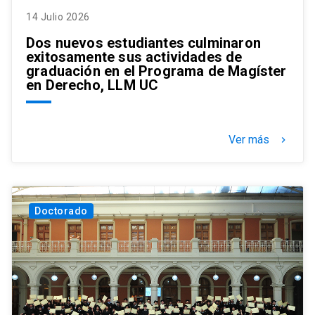
14 Julio 2026
Dos nuevos estudiantes culminaron
exitosamente sus actividades de
graduación en el Programa de Magíster
en Derecho, LLM UC
Ver más
keyboard_arrow_right
Doctorado