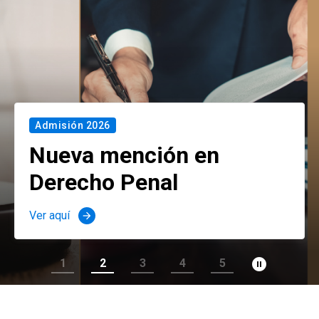
Admisión 2026
Nueva mención en
Derecho Penal
Ver aquí
arrow_forward
pause_circle_filled
1
2
3
4
5