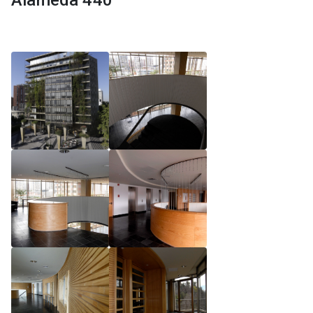
Alameda 440
Reglamento de Magíster, Pontificia Universidad
Católica de Chile
Reglamento de Alumnos de Magíster, Pontificia
Universidad Católica de Chile
Reglamento de Magíster, Pontificia Universidad
Católica de Chile LLM UC 2025
Reglamento de Seminarios de Graduación
Programa de Magíster en Derecho, LLM 2025