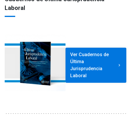
Laboral
Ver Cuadernos de
Última
keyboard_arrow_right
Jurisprudencia
Laboral