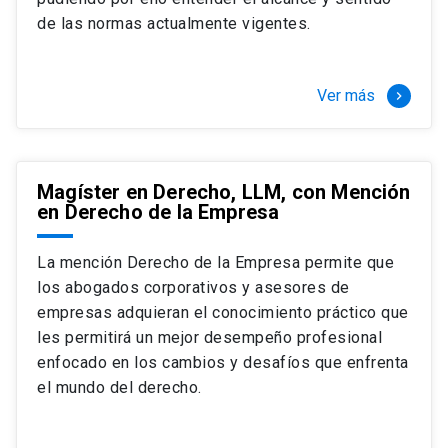
+ 4 cursos a elección (40 créditos)
de las normas actualmente vigentes.
Segundo semestre
+ Modalidad de graduación: Pasantía por
tres meses a tiempo completo (20
Ver más
keyboard_arrow_right
créditos)
Magíster en Derecho, LLM, con Mención
en Derecho de la Empresa
La mención Derecho de la Empresa permite que
los abogados corporativos y asesores de
empresas adquieran el conocimiento práctico que
les permitirá un mejor desempeño profesional
enfocado en los cambios y desafíos que enfrenta
el mundo del derecho.