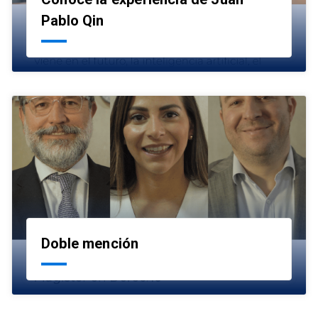
launch
Pablo Qin
Doble mención
launch