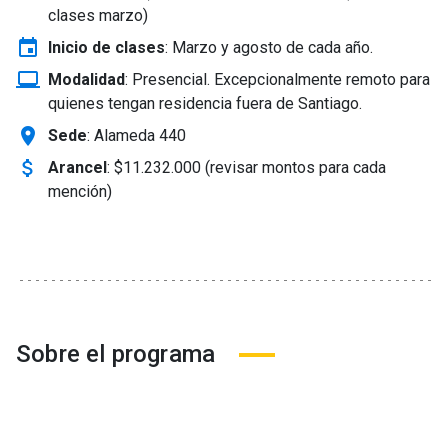
clases marzo)
event
Inicio de clases
:
Marzo y agosto de cada año.
laptop_windows
Modalidad
:
Presencial. Excepcionalmente remoto para
quienes tengan residencia fuera de Santiago.
location_on
Sede
: Alameda 440
attach_money
Arancel
:
$11.232.000 (revisar montos para cada
mención)
Sobre el programa