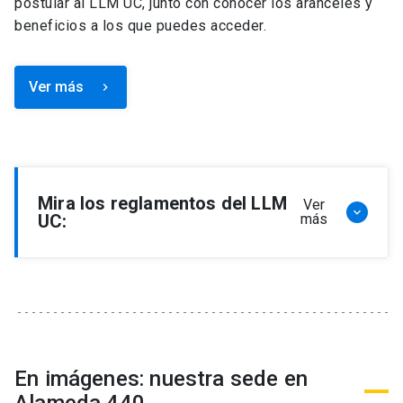
postular al LLM UC, junto con conocer los aranceles y
beneficios a los que puedes acceder.
Ver más
keyboard_arrow_right
Mira los reglamentos del LLM
Ver
keyboard_arrow_down
UC:
más
Reglamento de Programa de Magíster en
Derecho, LLM
Reglamento de Seminarios de Graduación
Programa de Magíster en Derecho, LLM
Reglamento de Becas y Descuentos Programa
En imágenes: nuestra sede en
de Magíster en Derecho, LLM