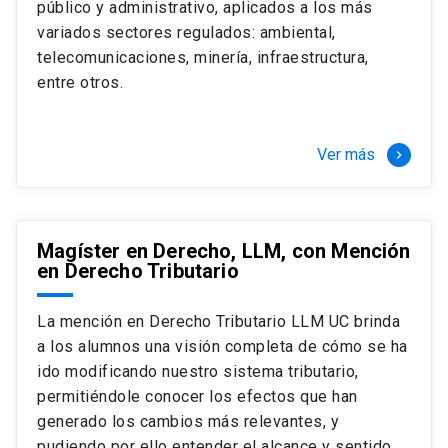
público y administrativo, aplicados a los más
Si optas por la modalidad Full Time:
Juan Ignacio Piña Rochefort
variados sectores regulados: ambiental,
Director Magíster en Derecho, LLM UC
El LLM UC Full Time es una versión del programa
telecomunicaciones, minería, infraestructura,
destinado principalmente a extranjeros, que permite
entre otros.
concentrar todos los ramos y cursarlo durante un año,
de marzo a marzo del año siguiente, según tus
necesidades y expectativas profesionales, eligiendo
Ver más
keyboard_arrow_right
entre una variedad de más de 120 cursos que se
ofrecen semestralmente.
Esta versión supone que te dedicarás
completamente al programa o compatibilizarás un
Magíster en Derecho, LLM, con Mención
en Derecho Tributario
estudio intenso y exigente, con una muy baja carga
laboral, de marzo a noviembre, para dedicarte
completamente a la actividad de graduación de
La mención en Derecho Tributario LLM UC brinda
diciembre a marzo.
a los alumnos una visión completa de cómo se ha
2 cursos mínimos (10 créditos) Primer
ido modificando nuestro sistema tributario,
semestre
permitiéndole conocer los efectos que han
+ 5 cursos a elección (50 créditos) Primer
generado los cambios más relevantes, y
semestre
pudiendo por ello entender el alcance y sentido