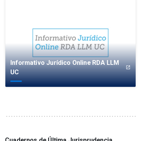
Informativo Jurídico Online RDA LLM
launch
UC
Cuadernos de Última Jurisprudencia