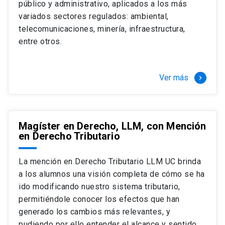
público y administrativo, aplicados a los más
Si optas por la modalidad Full Time:
Juan Ignacio Piña Rochefort
variados sectores regulados: ambiental,
Director Magíster en Derecho, LLM UC
El LLM UC Full Time es una versión del programa
telecomunicaciones, minería, infraestructura,
destinado principalmente a extranjeros, que permite
entre otros.
concentrar todos los ramos y cursarlo durante un año,
de marzo a marzo del año siguiente, según tus
necesidades y expectativas profesionales, eligiendo
Ver más
keyboard_arrow_right
entre una variedad de más de 120 cursos que se
ofrecen semestralmente.
Esta versión supone que te dedicarás
completamente al programa o compatibilizarás un
Magíster en Derecho, LLM, con Mención
en Derecho Tributario
estudio intenso y exigente, con una muy baja carga
laboral, de marzo a noviembre, para dedicarte
completamente a la actividad de graduación de
La mención en Derecho Tributario LLM UC brinda
diciembre a marzo.
a los alumnos una visión completa de cómo se ha
2 cursos mínimos (10 créditos) Primer
ido modificando nuestro sistema tributario,
semestre
permitiéndole conocer los efectos que han
+ 5 cursos a elección (50 créditos) Primer
generado los cambios más relevantes, y
semestre
pudiendo por ello entender el alcance y sentido