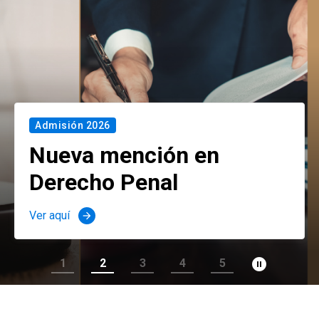
Admisión 2026
Nueva mención en
Derecho Penal
Ver aquí
arrow_forward
pause_circle_filled
1
2
3
4
5