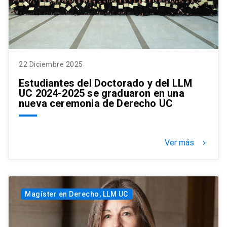
22 Diciembre 2025
Estudiantes del Doctorado y del LLM
UC 2024-2025 se graduaron en una
nueva ceremonia de Derecho UC
Ver más
keyboard_arrow_right
Magíster en Derecho, LLM UC