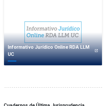
Informativo Jurídico Online RDA LLM
launch
UC
Cuadernos de Última Jurisprudencia