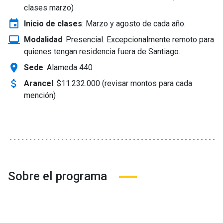
clases marzo)
event
Inicio de clases
:
Marzo y agosto de cada año.
laptop_windows
Modalidad
:
Presencial. Excepcionalmente remoto para
quienes tengan residencia fuera de Santiago.
location_on
Sede
: Alameda 440
attach_money
Arancel
:
$11.232.000 (revisar montos para cada
mención)
Sobre el programa