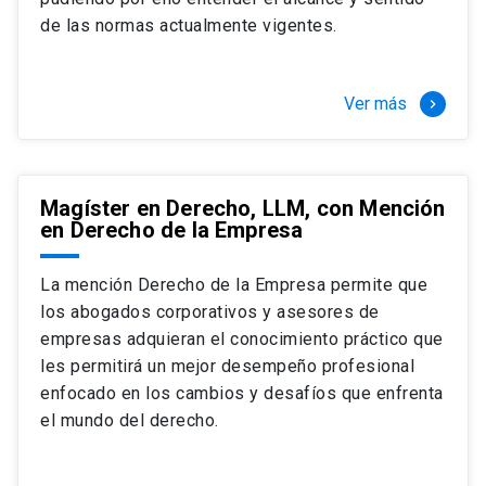
+ 4 cursos a elección (40 créditos)
de las normas actualmente vigentes.
Segundo semestre
+ Modalidad de graduación: Pasantía por
tres meses a tiempo completo (20
Ver más
keyboard_arrow_right
créditos)
Magíster en Derecho, LLM, con Mención
en Derecho de la Empresa
La mención Derecho de la Empresa permite que
los abogados corporativos y asesores de
empresas adquieran el conocimiento práctico que
les permitirá un mejor desempeño profesional
enfocado en los cambios y desafíos que enfrenta
el mundo del derecho.