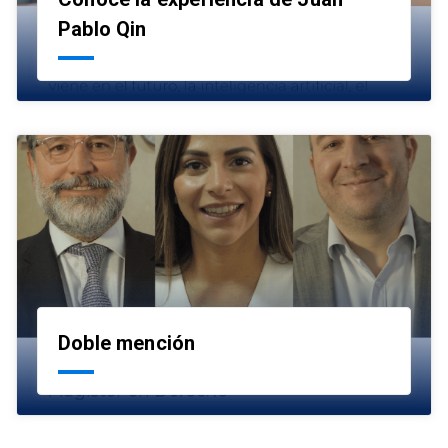
launch
Pablo Qin
Doble mención
launch