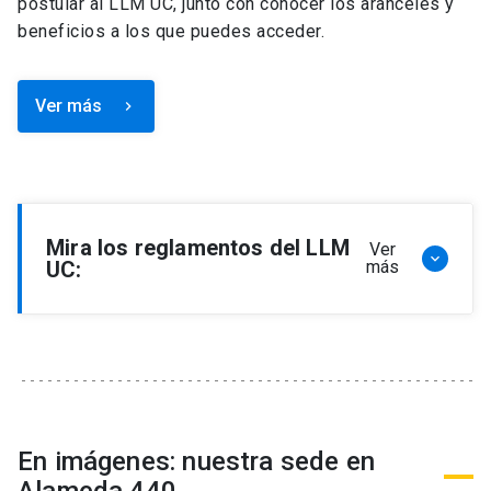
postular al LLM UC, junto con conocer los aranceles y
beneficios a los que puedes acceder.
Ver más
keyboard_arrow_right
Mira los reglamentos del LLM
Ver
keyboard_arrow_down
UC:
más
Reglamento de Programa de Magíster en
Derecho, LLM
Reglamento de Seminarios de Graduación
Programa de Magíster en Derecho, LLM
Reglamento de Becas y Descuentos Programa
En imágenes: nuestra sede en
de Magíster en Derecho, LLM