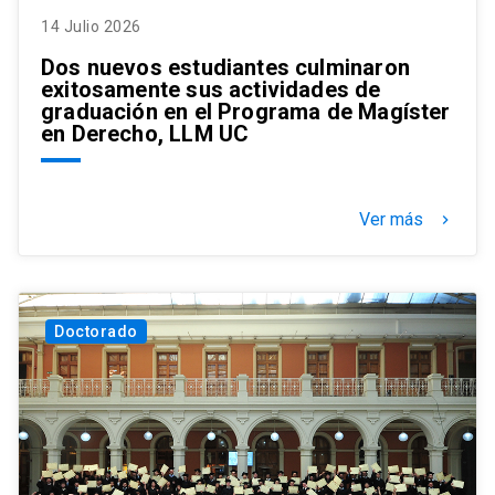
14 Julio 2026
Dos nuevos estudiantes culminaron
exitosamente sus actividades de
graduación en el Programa de Magíster
en Derecho, LLM UC
Ver más
keyboard_arrow_right
Doctorado