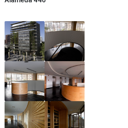
Alameda 440
Reglamento de Magíster, Pontificia Universidad
Católica de Chile
Reglamento de Alumnos de Magíster, Pontificia
Universidad Católica de Chile
Reglamento de Magíster, Pontificia Universidad
Católica de Chile LLM UC 2025
Reglamento de Seminarios de Graduación
Programa de Magíster en Derecho, LLM 2025