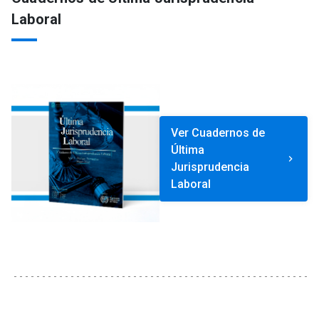
Laboral
Ver Cuadernos de
Última
keyboard_arrow_right
Jurisprudencia
Laboral