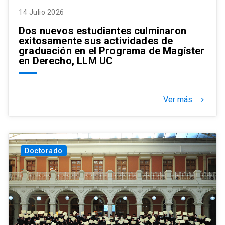
14 Julio 2026
Dos nuevos estudiantes culminaron
exitosamente sus actividades de
graduación en el Programa de Magíster
en Derecho, LLM UC
Ver más
keyboard_arrow_right
Doctorado