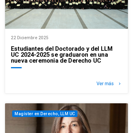
22 Diciembre 2025
Estudiantes del Doctorado y del LLM
UC 2024-2025 se graduaron en una
nueva ceremonia de Derecho UC
Ver más
keyboard_arrow_right
Magíster en Derecho, LLM UC