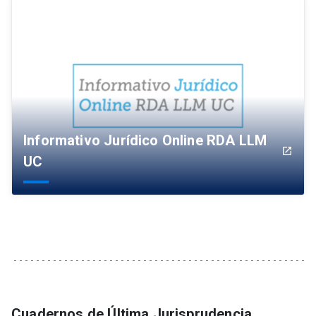
Informativo Jurídico Online RDA LLM
launch
UC
Cuadernos de Última Jurisprudencia