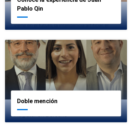
launch
Pablo Qin
Doble mención
launch