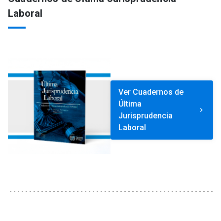
Laboral
Ver Cuadernos de
Última
keyboard_arrow_right
Jurisprudencia
Laboral