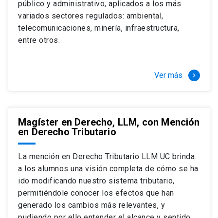
público y administrativo, aplicados a los más
Si optas por la modalidad Full Time:
Juan Ignacio Piña Rochefort
variados sectores regulados: ambiental,
Director Magíster en Derecho, LLM UC
El LLM UC Full Time es una versión del programa
telecomunicaciones, minería, infraestructura,
destinado principalmente a extranjeros, que permite
entre otros.
concentrar todos los ramos y cursarlo durante un año,
de marzo a marzo del año siguiente, según tus
necesidades y expectativas profesionales, eligiendo
Ver más
keyboard_arrow_right
entre una variedad de más de 120 cursos que se
ofrecen semestralmente.
Esta versión supone que te dedicarás
completamente al programa o compatibilizarás un
Magíster en Derecho, LLM, con Mención
en Derecho Tributario
estudio intenso y exigente, con una muy baja carga
laboral, de marzo a noviembre, para dedicarte
completamente a la actividad de graduación de
La mención en Derecho Tributario LLM UC brinda
diciembre a marzo.
a los alumnos una visión completa de cómo se ha
2 cursos mínimos (10 créditos) Primer
ido modificando nuestro sistema tributario,
semestre
permitiéndole conocer los efectos que han
+ 5 cursos a elección (50 créditos) Primer
generado los cambios más relevantes, y
semestre
pudiendo por ello entender el alcance y sentido