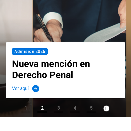
Admisión 2026
Nueva mención en
Derecho Penal
Ver aquí
arrow_forward
pause_circle_filled
1
2
3
4
5