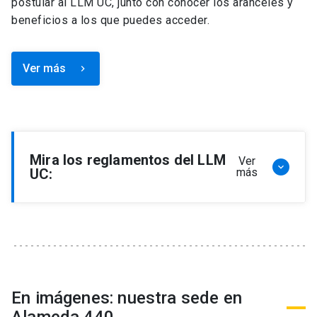
postular al LLM UC, junto con conocer los aranceles y
beneficios a los que puedes acceder.
Ver más
keyboard_arrow_right
Mira los reglamentos del LLM
Ver
keyboard_arrow_down
UC:
más
Reglamento de Programa de Magíster en
Derecho, LLM
Reglamento de Seminarios de Graduación
Programa de Magíster en Derecho, LLM
Reglamento de Becas y Descuentos Programa
En imágenes: nuestra sede en
de Magíster en Derecho, LLM