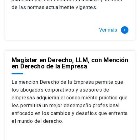
+ 4 cursos a elección (40 créditos)
de las normas actualmente vigentes.
Segundo semestre
+ Modalidad de graduación: Pasantía por
tres meses a tiempo completo (20
Ver más
keyboard_arrow_right
créditos)
Magíster en Derecho, LLM, con Mención
en Derecho de la Empresa
La mención Derecho de la Empresa permite que
los abogados corporativos y asesores de
empresas adquieran el conocimiento práctico que
les permitirá un mejor desempeño profesional
enfocado en los cambios y desafíos que enfrenta
el mundo del derecho.