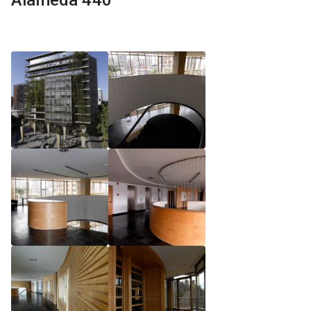
Alameda 440
Reglamento de Magíster, Pontificia Universidad
Católica de Chile
Reglamento de Alumnos de Magíster, Pontificia
Universidad Católica de Chile
Reglamento de Magíster, Pontificia Universidad
Católica de Chile LLM UC 2025
Reglamento de Seminarios de Graduación
Programa de Magíster en Derecho, LLM 2025