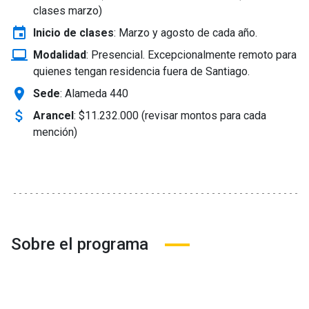
clases marzo)
event
Inicio de clases
:
Marzo y agosto de cada año.
laptop_windows
Modalidad
:
Presencial. Excepcionalmente remoto para
quienes tengan residencia fuera de Santiago.
location_on
Sede
: Alameda 440
attach_money
Arancel
:
$11.232.000 (revisar montos para cada
mención)
Sobre el programa