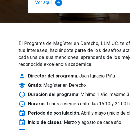
Ver aquí
arrow_forward
El Programa de Magíster en Derecho, LLM UC, te of
tus intereses, haciéndote parte de los desafíos ac
cada una de sus menciones, aprenderás de los mejor
reconocida excelencia académica.
person
Director del programa
: Juan Ignacio Piña
school
Grado
: Magíster en Derecho
schedule
Duración del programa
: Mínimo 1 año, máximo 3
schedule
Horario
: Lunes a viernes entre las 16:10 y 21:00 h
event
Periodo de postulación
: Abril y mayo
(inicio de 
event
Inicio de clases
:
Marzo y agosto de cada año.