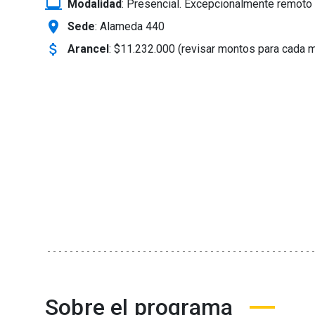
laptop_windows
Modalidad
:
Presencial. Excepcionalmente remoto 
location_on
Sede
: Alameda 440
attach_money
Arancel
:
$11.232.000 (revisar montos para cada 
Sobre el programa