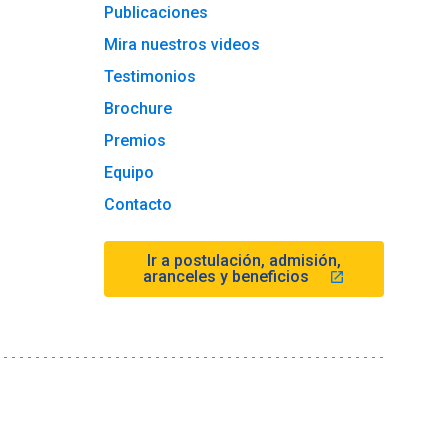
Publicaciones
Mira nuestros videos
Testimonios
Brochure
Premios
Equipo
Contacto
Ir a postulación, admisión,
aranceles y beneficios
launch