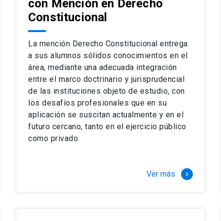
con Mención en Derecho
 del complejo y sofisticado ejercicio profesional. La coinci
os
Constitucional
a calidad de nuestros alumnos, tanto nacionales como extran
os
io, especialmente orientado a las necesidades de la práctica
sos lectivos, seminarios de casos y actualización de jurispru
La mención Derecho Constitucional entrega
rsión en los problemas legales más complejos.
a sus alumnos sólidos conocimientos en el
área, mediante una adecuada integración
o perfeccionamiento en los conocimientos del área, tanto pa
entre el marco doctrinario y jurisprudencial
duración del programa hasta 8 semestres. Los alumnos que 
ca y compleja de los problemas que enfrenta nuestra profesió
de las instituciones objeto de estudio, con
 en lo académico como en lo profesional, haciéndote miembro 
los desafíos profesionales que en su
aplicación se suscitan actualmente y en el
futuro cercano, tanto en el ejercicio público
stinado principalmente a extranjeros, que permite concentrar to
como privado.
y expectativas profesionales, eligiendo entre una variedad de
 al programa o compatibilizarás un estudio intenso y exigente,
vidad de graduación de diciembre a marzo.
Ver más
keyboard_arrow_right
stre
imer semestre
gundo semestre
r tres meses a tiempo completo (20 créditos)