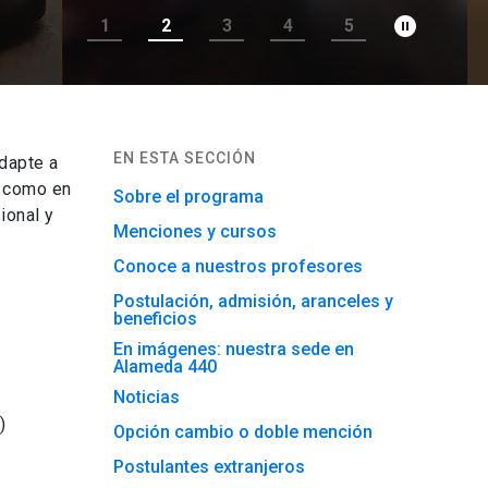
pause_circle_filled
1
2
3
4
5
EN ESTA SECCIÓN
dapte a
l como en
Sobre el programa
ional y
Menciones y cursos
Conoce a nuestros profesores
Postulación, admisión, aranceles y
beneficios
En imágenes: nuestra sede en
Alameda 440
Noticias
)
Opción cambio o doble mención
Postulantes extranjeros