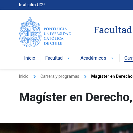
Ir al sitio UC
Facultad
Inicio
Facultad
Académicos
Car
arrow_drop_down
arrow_drop_down
keyboard_arrow_right
keyboard_arrow_right
Inicio
Carrera y programas
Magíster en Derecho
Magíster en Derecho