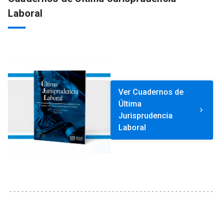
Laboral
Ver Cuadernos de
Última
keyboard_arrow_right
Jurisprudencia
Laboral