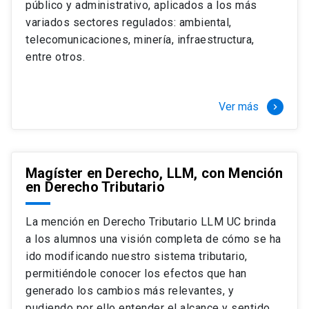
público y administrativo, aplicados a los más
Si optas por la modalidad Full Time:
Juan Ignacio Piña Rochefort
variados sectores regulados: ambiental,
Director Magíster en Derecho, LLM UC
El LLM UC Full Time es una versión del programa
telecomunicaciones, minería, infraestructura,
destinado principalmente a extranjeros, que permite
entre otros.
concentrar todos los ramos y cursarlo durante un año,
de marzo a marzo del año siguiente, según tus
necesidades y expectativas profesionales, eligiendo
Ver más
keyboard_arrow_right
entre una variedad de más de 120 cursos que se
ofrecen semestralmente.
Esta versión supone que te dedicarás
completamente al programa o compatibilizarás un
Magíster en Derecho, LLM, con Mención
en Derecho Tributario
estudio intenso y exigente, con una muy baja carga
laboral, de marzo a noviembre, para dedicarte
completamente a la actividad de graduación de
La mención en Derecho Tributario LLM UC brinda
diciembre a marzo.
a los alumnos una visión completa de cómo se ha
2 cursos mínimos (10 créditos) Primer
ido modificando nuestro sistema tributario,
semestre
permitiéndole conocer los efectos que han
+ 5 cursos a elección (50 créditos) Primer
generado los cambios más relevantes, y
semestre
pudiendo por ello entender el alcance y sentido