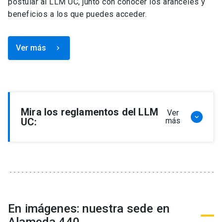
postular al LLM UC, junto con conocer los aranceles y
beneficios a los que puedes acceder.
Ver más
keyboard_arrow_right
Mira los reglamentos del LLM
Ver
keyboard_arrow_down
UC:
más
Reglamento de Programa de Magíster en
Derecho, LLM
Reglamento de Seminarios de Graduación
Programa de Magíster en Derecho, LLM
Reglamento de Becas y Descuentos Programa
En imágenes: nuestra sede en
de Magíster en Derecho, LLM