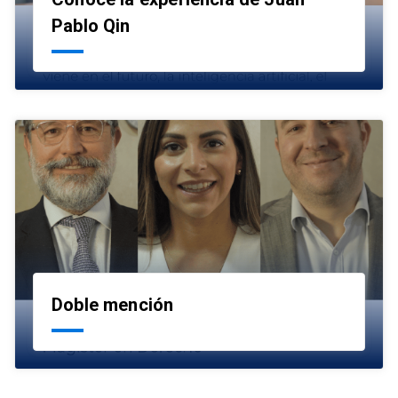
launch
Pablo Qin
Doble mención
launch