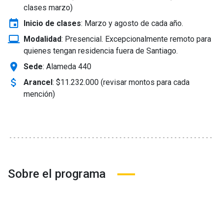
clases marzo)
event
Inicio de clases
:
Marzo y agosto de cada año.
laptop_windows
Modalidad
:
Presencial. Excepcionalmente remoto para
quienes tengan residencia fuera de Santiago.
location_on
Sede
: Alameda 440
attach_money
Arancel
:
$11.232.000 (revisar montos para cada
mención)
Sobre el programa