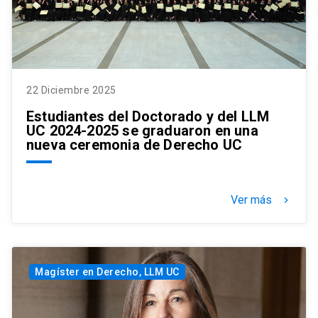
22 Diciembre 2025
Estudiantes del Doctorado y del LLM
UC 2024-2025 se graduaron en una
nueva ceremonia de Derecho UC
Ver más
keyboard_arrow_right
Magíster en Derecho, LLM UC