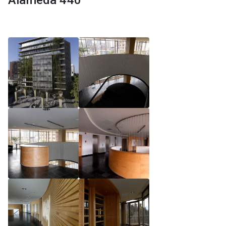
Alameda 440
Reglamento de Magíster, Pontificia Universidad
Católica de Chile
Reglamento de Alumnos de Magíster, Pontificia
Universidad Católica de Chile
Reglamento de Magíster, Pontificia Universidad
Católica de Chile LLM UC 2025
Reglamento de Seminarios de Graduación
Programa de Magíster en Derecho, LLM 2025