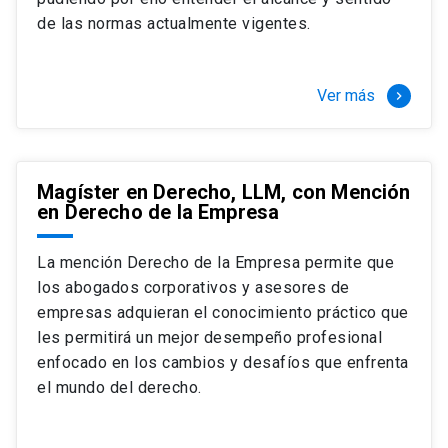
+ 4 cursos a elección (40 créditos)
de las normas actualmente vigentes.
Segundo semestre
+ Modalidad de graduación: Pasantía por
tres meses a tiempo completo (20
Ver más
keyboard_arrow_right
créditos)
Magíster en Derecho, LLM, con Mención
en Derecho de la Empresa
La mención Derecho de la Empresa permite que
los abogados corporativos y asesores de
empresas adquieran el conocimiento práctico que
les permitirá un mejor desempeño profesional
enfocado en los cambios y desafíos que enfrenta
el mundo del derecho.