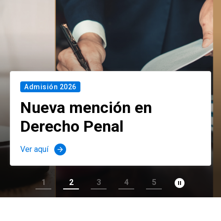
Admisión 2026
Nueva mención en
Derecho Penal
Ver aquí
arrow_forward
pause_circle_filled
1
2
3
4
5