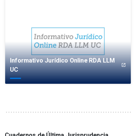
Informativo Jurídico Online RDA LLM
launch
UC
Cuadernos de Última Jurisprudencia