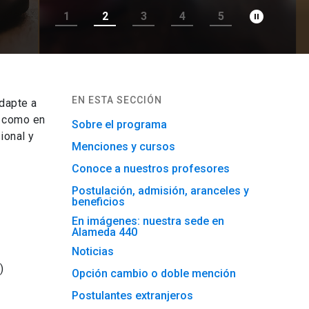
pause_circle_filled
1
2
3
4
5
EN ESTA SECCIÓN
dapte a
l como en
Sobre el programa
ional y
Menciones y cursos
Conoce a nuestros profesores
Postulación, admisión, aranceles y
beneficios
En imágenes: nuestra sede en
Alameda 440
Noticias
)
Opción cambio o doble mención
Postulantes extranjeros