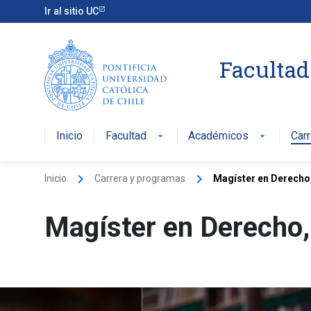
Ir al sitio UC
Facultad
Inicio
Facultad
Académicos
Car
arrow_drop_down
arrow_drop_down
keyboard_arrow_right
keyboard_arrow_right
Inicio
Carrera y programas
Magíster en Derecho
Magíster en Derecho