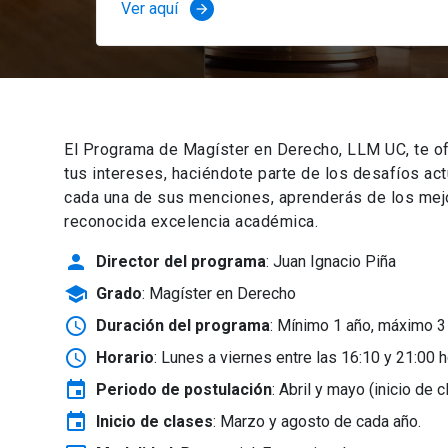
Ver aquí
arrow_forward
El Programa de Magíster en Derecho, LLM UC, te of
tus intereses, haciéndote parte de los desafíos ac
cada una de sus menciones, aprenderás de los mejor
reconocida excelencia académica.
person
Director del programa
: Juan Ignacio Piña
school
Grado
: Magíster en Derecho
schedule
Duración del programa
: Mínimo 1 año, máximo 3
schedule
Horario
: Lunes a viernes entre las 16:10 y 21:00 h
event
Periodo de postulación
: Abril y mayo
(inicio de 
event
Inicio de clases
:
Marzo y agosto de cada año.