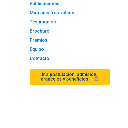
Publicaciones
Mira nuestros videos
Testimonios
Brochure
Premios
Equipo
Contacto
Ir a postulación, admisión,
aranceles y beneficios
launch