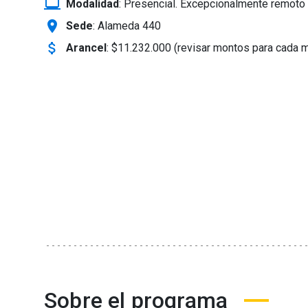
laptop_windows
Modalidad
:
Presencial. Excepcionalmente remoto 
location_on
Sede
: Alameda 440
attach_money
Arancel
:
$11.232.000 (revisar montos para cada 
Sobre el programa