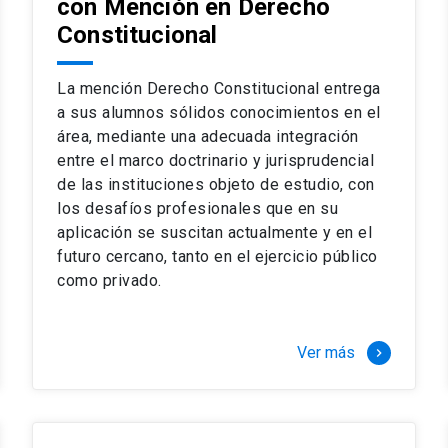
con Mención en Derecho
 del complejo y sofisticado ejercicio profesional. La coinci
os
Constitucional
a calidad de nuestros alumnos, tanto nacionales como extran
os
io, especialmente orientado a las necesidades de la práctica
sos lectivos, seminarios de casos y actualización de jurispru
La mención Derecho Constitucional entrega
rsión en los problemas legales más complejos.
a sus alumnos sólidos conocimientos en el
área, mediante una adecuada integración
o perfeccionamiento en los conocimientos del área, tanto pa
entre el marco doctrinario y jurisprudencial
duración del programa hasta 8 semestres. Los alumnos que 
ca y compleja de los problemas que enfrenta nuestra profesió
de las instituciones objeto de estudio, con
 en lo académico como en lo profesional, haciéndote miembro 
los desafíos profesionales que en su
aplicación se suscitan actualmente y en el
futuro cercano, tanto en el ejercicio público
stinado principalmente a extranjeros, que permite concentrar to
como privado.
y expectativas profesionales, eligiendo entre una variedad de
 al programa o compatibilizarás un estudio intenso y exigente,
vidad de graduación de diciembre a marzo.
Ver más
keyboard_arrow_right
stre
imer semestre
gundo semestre
r tres meses a tiempo completo (20 créditos)