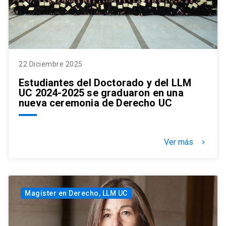
22 Diciembre 2025
Estudiantes del Doctorado y del LLM
UC 2024-2025 se graduaron en una
nueva ceremonia de Derecho UC
Ver más
keyboard_arrow_right
Magíster en Derecho, LLM UC