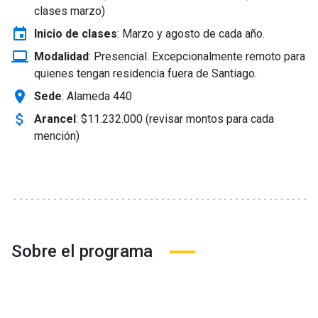
clases marzo)
event
Inicio de clases
:
Marzo y agosto de cada año.
laptop_windows
Modalidad
:
Presencial. Excepcionalmente remoto para
quienes tengan residencia fuera de Santiago.
location_on
Sede
: Alameda 440
attach_money
Arancel
:
$11.232.000 (revisar montos para cada
mención)
Sobre el programa