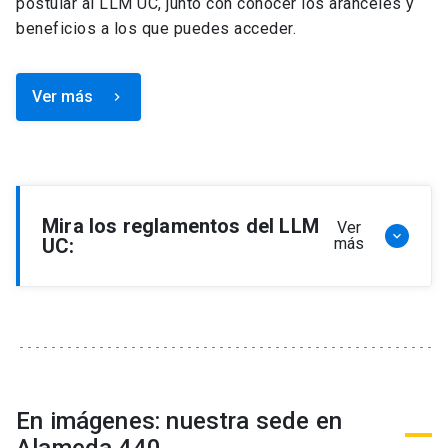
postular al LLM UC, junto con conocer los aranceles y
beneficios a los que puedes acceder.
Ver más
keyboard_arrow_right
Mira los reglamentos del LLM
Ver
keyboard_arrow_down
UC:
más
Reglamento de Programa de Magíster en
Derecho, LLM
Reglamento de Seminarios de Graduación
Programa de Magíster en Derecho, LLM
Reglamento de Becas y Descuentos Programa
En imágenes: nuestra sede en
de Magíster en Derecho, LLM