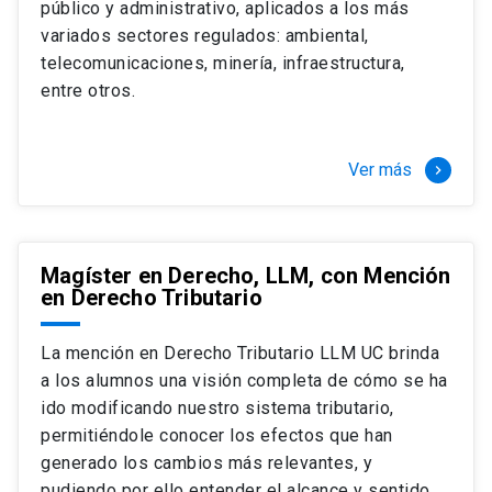
público y administrativo, aplicados a los más
Si optas por la modalidad Full Time:
Juan Ignacio Piña Rochefort
variados sectores regulados: ambiental,
Director Magíster en Derecho, LLM UC
El LLM UC Full Time es una versión del programa
telecomunicaciones, minería, infraestructura,
destinado principalmente a extranjeros, que permite
entre otros.
concentrar todos los ramos y cursarlo durante un año,
de marzo a marzo del año siguiente, según tus
necesidades y expectativas profesionales, eligiendo
Ver más
keyboard_arrow_right
entre una variedad de más de 120 cursos que se
ofrecen semestralmente.
Esta versión supone que te dedicarás
completamente al programa o compatibilizarás un
Magíster en Derecho, LLM, con Mención
en Derecho Tributario
estudio intenso y exigente, con una muy baja carga
laboral, de marzo a noviembre, para dedicarte
completamente a la actividad de graduación de
La mención en Derecho Tributario LLM UC brinda
diciembre a marzo.
a los alumnos una visión completa de cómo se ha
2 cursos mínimos (10 créditos) Primer
ido modificando nuestro sistema tributario,
semestre
permitiéndole conocer los efectos que han
+ 5 cursos a elección (50 créditos) Primer
generado los cambios más relevantes, y
semestre
pudiendo por ello entender el alcance y sentido