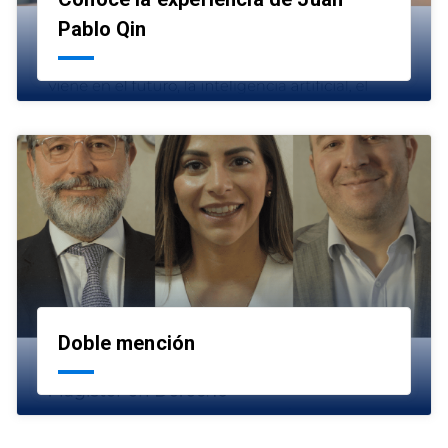
launch
Pablo Qin
Doble mención
launch