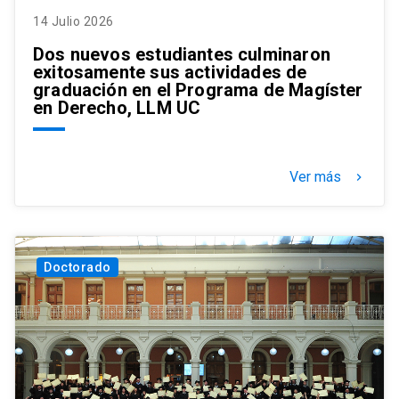
14 Julio 2026
Dos nuevos estudiantes culminaron
exitosamente sus actividades de
graduación en el Programa de Magíster
en Derecho, LLM UC
Ver más
keyboard_arrow_right
Doctorado