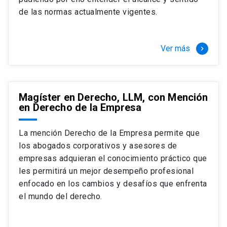
+ 4 cursos a elección (40 créditos)
de las normas actualmente vigentes.
Segundo semestre
+ Modalidad de graduación: Pasantía por
tres meses a tiempo completo (20
Ver más
keyboard_arrow_right
créditos)
Magíster en Derecho, LLM, con Mención
en Derecho de la Empresa
La mención Derecho de la Empresa permite que
los abogados corporativos y asesores de
empresas adquieran el conocimiento práctico que
les permitirá un mejor desempeño profesional
enfocado en los cambios y desafíos que enfrenta
el mundo del derecho.