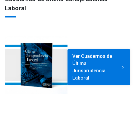
Laboral
Ver Cuadernos de
Última
keyboard_arrow_right
Jurisprudencia
Laboral