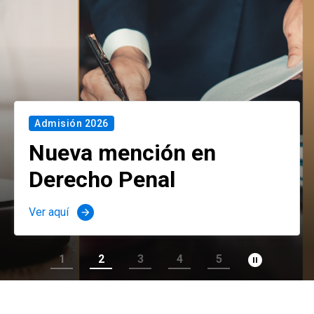
Admisión 2026
Nueva mención en
Derecho Penal
Ver aquí
arrow_forward
pause_circle_filled
1
2
3
4
5