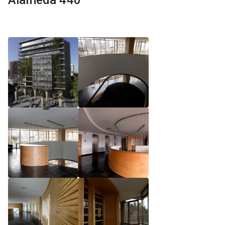
Alameda 440
Reglamento de Magíster, Pontificia Universidad
Católica de Chile
Reglamento de Alumnos de Magíster, Pontificia
Universidad Católica de Chile
Reglamento de Magíster, Pontificia Universidad
Católica de Chile LLM UC 2025
Reglamento de Seminarios de Graduación
Programa de Magíster en Derecho, LLM 2025