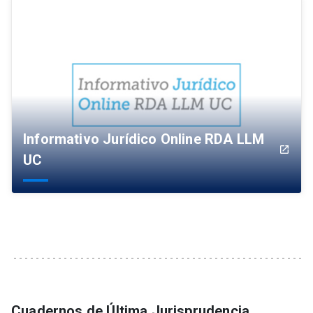
Informativo Jurídico Online RDA LLM
launch
UC
Cuadernos de Última Jurisprudencia