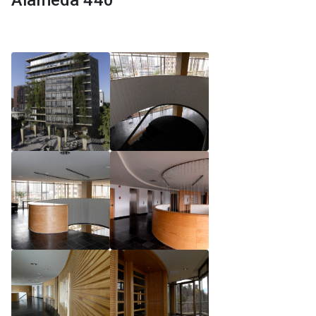
Alameda 440
Reglamento de Magíster, Pontificia Universidad
Católica de Chile
Reglamento de Alumnos de Magíster, Pontificia
Universidad Católica de Chile
Reglamento de Magíster, Pontificia Universidad
Católica de Chile LLM UC 2025
Reglamento de Seminarios de Graduación
Programa de Magíster en Derecho, LLM 2025