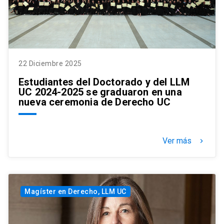
22 Diciembre 2025
Estudiantes del Doctorado y del LLM
UC 2024-2025 se graduaron en una
nueva ceremonia de Derecho UC
Ver más
keyboard_arrow_right
Magíster en Derecho, LLM UC