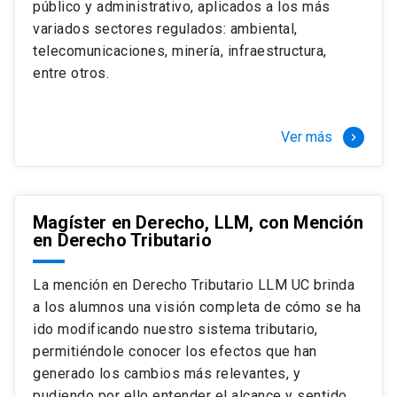
público y administrativo, aplicados a los más
Si optas por la modalidad Full Time:
Juan Ignacio Piña Rochefort
variados sectores regulados: ambiental,
Director Magíster en Derecho, LLM UC
El LLM UC Full Time es una versión del programa
telecomunicaciones, minería, infraestructura,
destinado principalmente a extranjeros, que permite
entre otros.
concentrar todos los ramos y cursarlo durante un año,
de marzo a marzo del año siguiente, según tus
necesidades y expectativas profesionales, eligiendo
Ver más
keyboard_arrow_right
entre una variedad de más de 120 cursos que se
ofrecen semestralmente.
Esta versión supone que te dedicarás
completamente al programa o compatibilizarás un
Magíster en Derecho, LLM, con Mención
en Derecho Tributario
estudio intenso y exigente, con una muy baja carga
laboral, de marzo a noviembre, para dedicarte
completamente a la actividad de graduación de
La mención en Derecho Tributario LLM UC brinda
diciembre a marzo.
a los alumnos una visión completa de cómo se ha
2 cursos mínimos (10 créditos) Primer
ido modificando nuestro sistema tributario,
semestre
permitiéndole conocer los efectos que han
+ 5 cursos a elección (50 créditos) Primer
generado los cambios más relevantes, y
semestre
pudiendo por ello entender el alcance y sentido