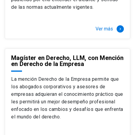
+ 4 cursos a elección (40 créditos)
de las normas actualmente vigentes.
Segundo semestre
+ Modalidad de graduación: Pasantía por
tres meses a tiempo completo (20
Ver más
keyboard_arrow_right
créditos)
Magíster en Derecho, LLM, con Mención
en Derecho de la Empresa
La mención Derecho de la Empresa permite que
los abogados corporativos y asesores de
empresas adquieran el conocimiento práctico que
les permitirá un mejor desempeño profesional
enfocado en los cambios y desafíos que enfrenta
el mundo del derecho.