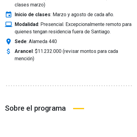
clases marzo)
event
Inicio de clases
:
Marzo y agosto de cada año.
laptop_windows
Modalidad
:
Presencial. Excepcionalmente remoto para
quienes tengan residencia fuera de Santiago.
location_on
Sede
: Alameda 440
attach_money
Arancel
:
$11.232.000 (revisar montos para cada
mención)
Sobre el programa