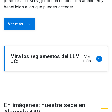
postular al LLM UC, junto con conocer los aranceles y
beneficios a los que puedes acceder.
Ver más
keyboard_arrow_right
Mira los reglamentos del LLM
Ver
keyboard_arrow_down
UC:
más
Reglamento de Programa de Magíster en
Derecho, LLM
Reglamento de Seminarios de Graduación
Programa de Magíster en Derecho, LLM
Reglamento de Becas y Descuentos Programa
En imágenes: nuestra sede en
de Magíster en Derecho, LLM