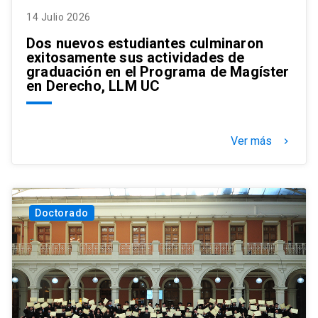
14 Julio 2026
Dos nuevos estudiantes culminaron
exitosamente sus actividades de
graduación en el Programa de Magíster
en Derecho, LLM UC
Ver más
keyboard_arrow_right
Doctorado