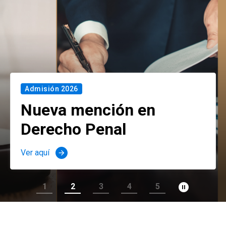
Admisión 2026
Nueva mención en
Derecho Penal
Ver aquí
arrow_forward
pause_circle_filled
1
2
3
4
5