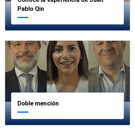
launch
Pablo Qin
Doble mención
launch