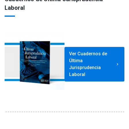
Laboral
Ver Cuadernos de
Última
keyboard_arrow_right
Jurisprudencia
Laboral