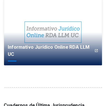
Informativo Jurídico Online RDA LLM
launch
UC
Cuadernos de Última Jurisprudencia