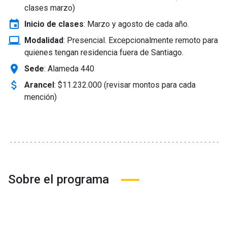
clases marzo)
event
Inicio de clases
:
Marzo y agosto de cada año.
laptop_windows
Modalidad
:
Presencial. Excepcionalmente remoto para
quienes tengan residencia fuera de Santiago.
location_on
Sede
: Alameda 440
attach_money
Arancel
:
$11.232.000 (revisar montos para cada
mención)
Sobre el programa