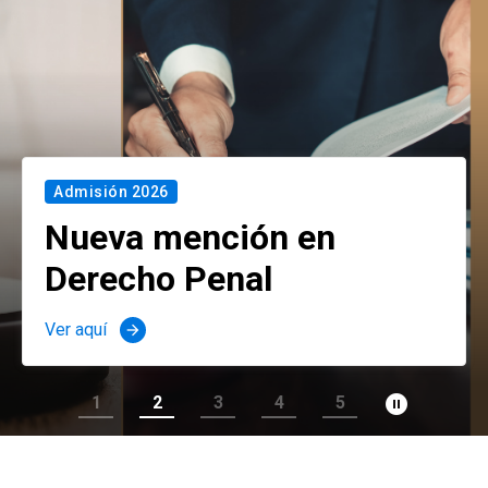
Admisión 2026
Nueva mención en
Derecho Penal
Ver aquí
arrow_forward
pause_circle_filled
1
2
3
4
5