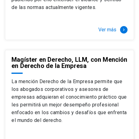
+ 4 cursos a elección (40 créditos)
de las normas actualmente vigentes.
Segundo semestre
+ Modalidad de graduación: Pasantía por
tres meses a tiempo completo (20
Ver más
keyboard_arrow_right
créditos)
Magíster en Derecho, LLM, con Mención
en Derecho de la Empresa
La mención Derecho de la Empresa permite que
los abogados corporativos y asesores de
empresas adquieran el conocimiento práctico que
les permitirá un mejor desempeño profesional
enfocado en los cambios y desafíos que enfrenta
el mundo del derecho.