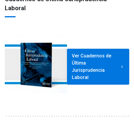
Laboral
Ver Cuadernos de
Última
keyboard_arrow_right
Jurisprudencia
Laboral