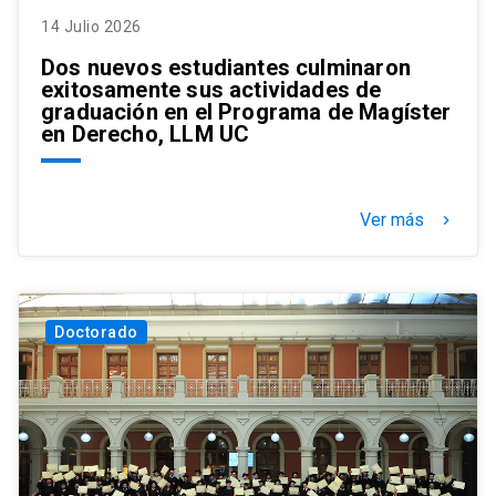
14 Julio 2026
Dos nuevos estudiantes culminaron
exitosamente sus actividades de
graduación en el Programa de Magíster
en Derecho, LLM UC
Ver más
keyboard_arrow_right
Doctorado