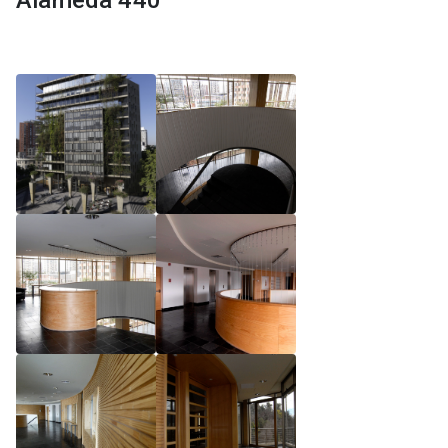
Alameda 440
Reglamento de Magíster, Pontificia Universidad
Católica de Chile
Reglamento de Alumnos de Magíster, Pontificia
Universidad Católica de Chile
Reglamento de Magíster, Pontificia Universidad
Católica de Chile LLM UC 2025
Reglamento de Seminarios de Graduación
Programa de Magíster en Derecho, LLM 2025