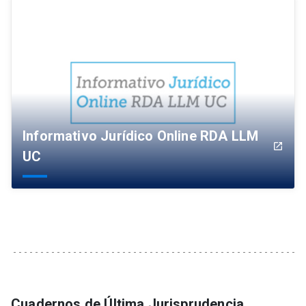
Informativo Jurídico Online RDA LLM
launch
UC
Cuadernos de Última Jurisprudencia