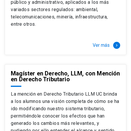
público y administrativo, aplicados a los más
Si optas por la modalidad Full Time:
Juan Ignacio Piña Rochefort
variados sectores regulados: ambiental,
Director Magíster en Derecho, LLM UC
El LLM UC Full Time es una versión del programa
telecomunicaciones, minería, infraestructura,
destinado principalmente a extranjeros, que permite
entre otros.
concentrar todos los ramos y cursarlo durante un año,
de marzo a marzo del año siguiente, según tus
necesidades y expectativas profesionales, eligiendo
Ver más
keyboard_arrow_right
entre una variedad de más de 120 cursos que se
ofrecen semestralmente.
Esta versión supone que te dedicarás
completamente al programa o compatibilizarás un
Magíster en Derecho, LLM, con Mención
en Derecho Tributario
estudio intenso y exigente, con una muy baja carga
laboral, de marzo a noviembre, para dedicarte
completamente a la actividad de graduación de
La mención en Derecho Tributario LLM UC brinda
diciembre a marzo.
a los alumnos una visión completa de cómo se ha
2 cursos mínimos (10 créditos) Primer
ido modificando nuestro sistema tributario,
semestre
permitiéndole conocer los efectos que han
+ 5 cursos a elección (50 créditos) Primer
generado los cambios más relevantes, y
semestre
pudiendo por ello entender el alcance y sentido