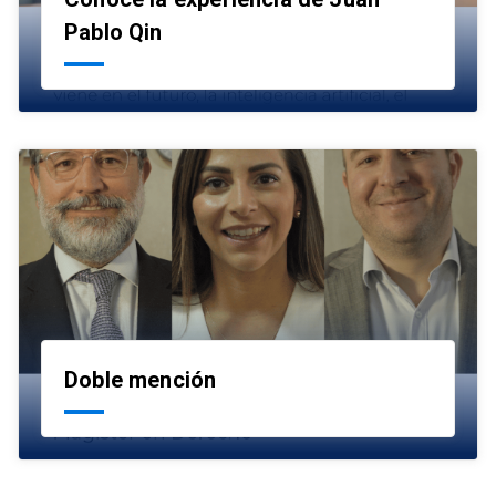
launch
Pablo Qin
Doble mención
launch