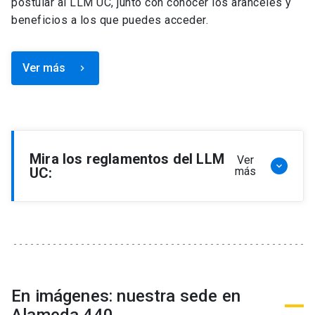
postular al LLM UC, junto con conocer los aranceles y
beneficios a los que puedes acceder.
Ver más
keyboard_arrow_right
Mira los reglamentos del LLM
Ver
keyboard_arrow_down
UC:
más
Reglamento de Programa de Magíster en
Derecho, LLM
Reglamento de Seminarios de Graduación
Programa de Magíster en Derecho, LLM
Reglamento de Becas y Descuentos Programa
En imágenes: nuestra sede en
de Magíster en Derecho, LLM