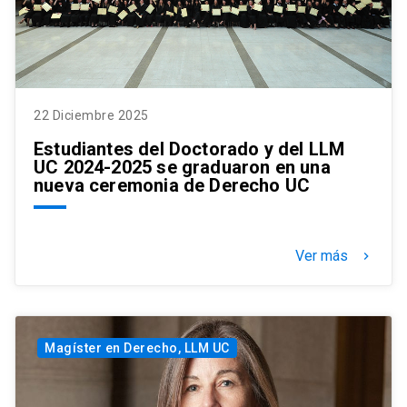
22 Diciembre 2025
Estudiantes del Doctorado y del LLM
UC 2024-2025 se graduaron en una
nueva ceremonia de Derecho UC
Ver más
keyboard_arrow_right
Magíster en Derecho, LLM UC