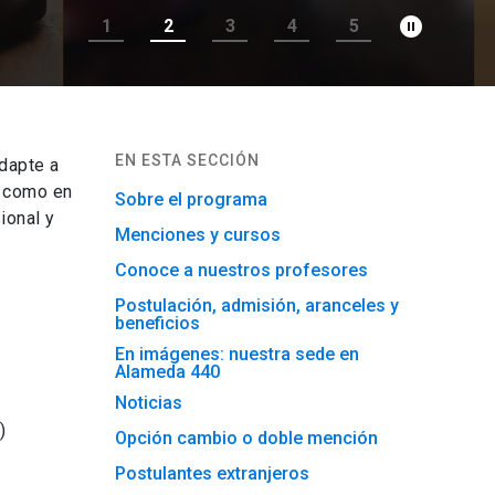
pause_circle_filled
1
2
3
4
5
EN ESTA SECCIÓN
dapte a
l como en
Sobre el programa
ional y
Menciones y cursos
Conoce a nuestros profesores
Postulación, admisión, aranceles y
beneficios
En imágenes: nuestra sede en
Alameda 440
Noticias
)
Opción cambio o doble mención
Postulantes extranjeros