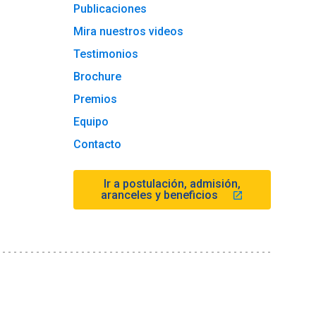
Publicaciones
Mira nuestros videos
Testimonios
Brochure
Premios
Equipo
Contacto
Ir a postulación, admisión,
aranceles y beneficios
launch