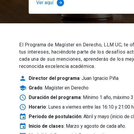
Ver aquí
arrow_forward
El Programa de Magíster en Derecho, LLM UC, te of
tus intereses, haciéndote parte de los desafíos ac
cada una de sus menciones, aprenderás de los mejor
reconocida excelencia académica.
person
Director del programa
: Juan Ignacio Piña
school
Grado
: Magíster en Derecho
schedule
Duración del programa
: Mínimo 1 año, máximo 3
schedule
Horario
: Lunes a viernes entre las 16:10 y 21:00 h
event
Periodo de postulación
: Abril y mayo
(inicio de 
event
Inicio de clases
:
Marzo y agosto de cada año.