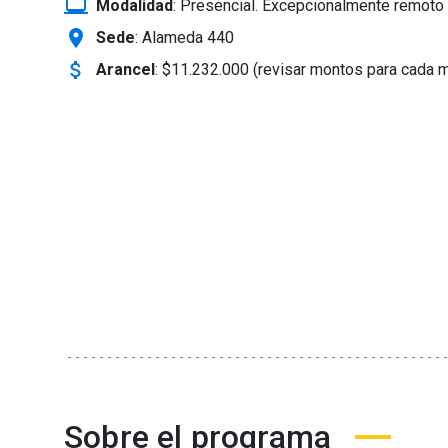
laptop_windows
Modalidad
:
Presencial. Excepcionalmente remoto 
location_on
Sede
: Alameda 440
attach_money
Arancel
:
$11.232.000 (revisar montos para cada 
Sobre el programa