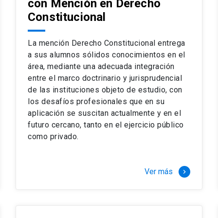
con Mención en Derecho
 del complejo y sofisticado ejercicio profesional. La coinci
os
Constitucional
a calidad de nuestros alumnos, tanto nacionales como extran
os
io, especialmente orientado a las necesidades de la práctica
sos lectivos, seminarios de casos y actualización de jurispru
La mención Derecho Constitucional entrega
rsión en los problemas legales más complejos.
a sus alumnos sólidos conocimientos en el
área, mediante una adecuada integración
o perfeccionamiento en los conocimientos del área, tanto pa
entre el marco doctrinario y jurisprudencial
duración del programa hasta 8 semestres. Los alumnos que 
ca y compleja de los problemas que enfrenta nuestra profesió
de las instituciones objeto de estudio, con
 en lo académico como en lo profesional, haciéndote miembro 
los desafíos profesionales que en su
aplicación se suscitan actualmente y en el
futuro cercano, tanto en el ejercicio público
stinado principalmente a extranjeros, que permite concentrar to
como privado.
y expectativas profesionales, eligiendo entre una variedad de
 al programa o compatibilizarás un estudio intenso y exigente,
vidad de graduación de diciembre a marzo.
Ver más
keyboard_arrow_right
stre
imer semestre
gundo semestre
r tres meses a tiempo completo (20 créditos)