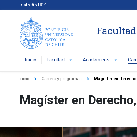
Ir al sitio UC
Facultad
Inicio
Facultad
Académicos
Car
arrow_drop_down
arrow_drop_down
keyboard_arrow_right
keyboard_arrow_right
Inicio
Carrera y programas
Magíster en Derecho
Magíster en Derecho