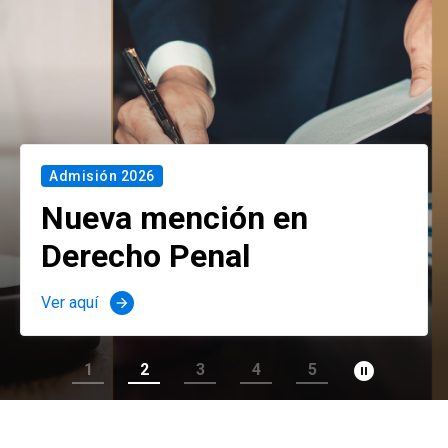
Admisión 2026
Nueva mención en
Derecho Penal
Ver aquí
arrow_forward
pause_circle_filled
1
2
3
4
5