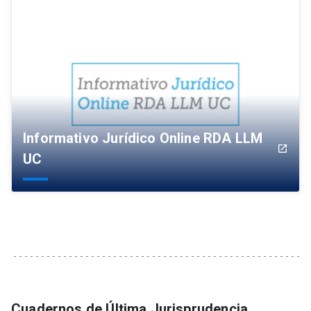
Informativo Jurídico Online RDA LLM
launch
UC
Cuadernos de Última Jurisprudencia