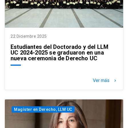
22 Diciembre 2025
Estudiantes del Doctorado y del LLM
UC 2024-2025 se graduaron en una
nueva ceremonia de Derecho UC
Ver más
keyboard_arrow_right
Magíster en Derecho, LLM UC