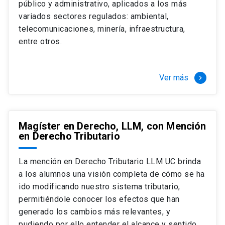
público y administrativo, aplicados a los más
Si optas por la modalidad Full Time:
Juan Ignacio Piña Rochefort
variados sectores regulados: ambiental,
Director Magíster en Derecho, LLM UC
El LLM UC Full Time es una versión del programa
telecomunicaciones, minería, infraestructura,
destinado principalmente a extranjeros, que permite
entre otros.
concentrar todos los ramos y cursarlo durante un año,
de marzo a marzo del año siguiente, según tus
necesidades y expectativas profesionales, eligiendo
Ver más
keyboard_arrow_right
entre una variedad de más de 120 cursos que se
ofrecen semestralmente.
Esta versión supone que te dedicarás
completamente al programa o compatibilizarás un
Magíster en Derecho, LLM, con Mención
en Derecho Tributario
estudio intenso y exigente, con una muy baja carga
laboral, de marzo a noviembre, para dedicarte
completamente a la actividad de graduación de
La mención en Derecho Tributario LLM UC brinda
diciembre a marzo.
a los alumnos una visión completa de cómo se ha
2 cursos mínimos (10 créditos) Primer
ido modificando nuestro sistema tributario,
semestre
permitiéndole conocer los efectos que han
+ 5 cursos a elección (50 créditos) Primer
generado los cambios más relevantes, y
semestre
pudiendo por ello entender el alcance y sentido