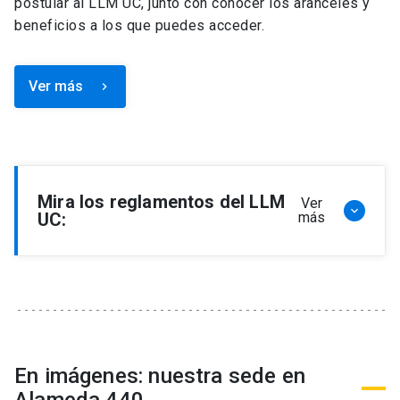
postular al LLM UC, junto con conocer los aranceles y
beneficios a los que puedes acceder.
Ver más
keyboard_arrow_right
Mira los reglamentos del LLM
Ver
keyboard_arrow_down
UC:
más
Reglamento de Programa de Magíster en
Derecho, LLM
Reglamento de Seminarios de Graduación
Programa de Magíster en Derecho, LLM
Reglamento de Becas y Descuentos Programa
En imágenes: nuestra sede en
de Magíster en Derecho, LLM