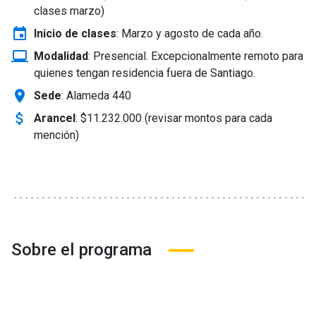
clases marzo)
event
Inicio de clases
:
Marzo y agosto de cada año.
laptop_windows
Modalidad
:
Presencial. Excepcionalmente remoto para
quienes tengan residencia fuera de Santiago.
location_on
Sede
: Alameda 440
attach_money
Arancel
:
$11.232.000 (revisar montos para cada
mención)
Sobre el programa