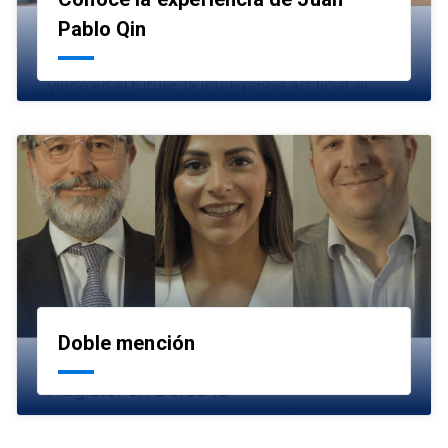
launch
Pablo Qin
Doble mención
launch