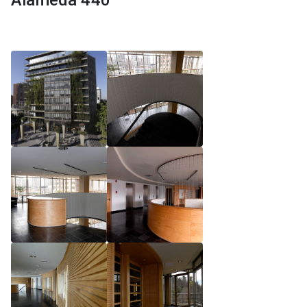
Alameda 440
Reglamento de Magíster, Pontificia Universidad
Católica de Chile
Reglamento de Alumnos de Magíster, Pontificia
Universidad Católica de Chile
Reglamento de Magíster, Pontificia Universidad
Católica de Chile LLM UC 2025
Reglamento de Seminarios de Graduación
Programa de Magíster en Derecho, LLM 2025