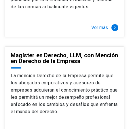
+ 4 cursos a elección (40 créditos)
de las normas actualmente vigentes.
Segundo semestre
+ Modalidad de graduación: Pasantía por
tres meses a tiempo completo (20
Ver más
keyboard_arrow_right
créditos)
Magíster en Derecho, LLM, con Mención
en Derecho de la Empresa
La mención Derecho de la Empresa permite que
los abogados corporativos y asesores de
empresas adquieran el conocimiento práctico que
les permitirá un mejor desempeño profesional
enfocado en los cambios y desafíos que enfrenta
el mundo del derecho.