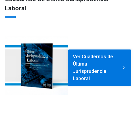
Laboral
Ver Cuadernos de
Última
keyboard_arrow_right
Jurisprudencia
Laboral