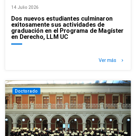
14 Julio 2026
Dos nuevos estudiantes culminaron
exitosamente sus actividades de
graduación en el Programa de Magíster
en Derecho, LLM UC
Ver más
keyboard_arrow_right
Doctorado