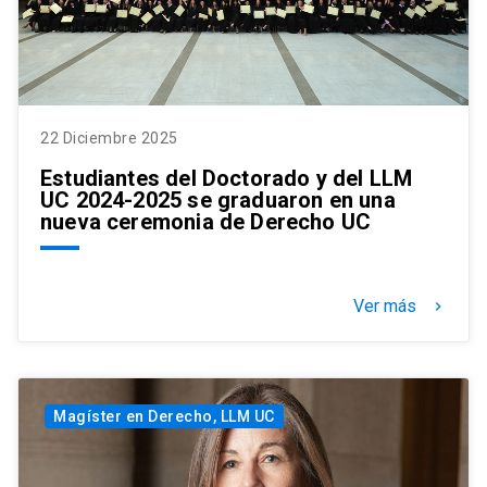
22 Diciembre 2025
Estudiantes del Doctorado y del LLM
UC 2024-2025 se graduaron en una
nueva ceremonia de Derecho UC
Ver más
keyboard_arrow_right
Magíster en Derecho, LLM UC