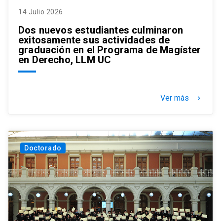
14 Julio 2026
Dos nuevos estudiantes culminaron
exitosamente sus actividades de
graduación en el Programa de Magíster
en Derecho, LLM UC
Ver más
keyboard_arrow_right
Doctorado