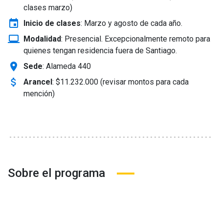
clases marzo)
event
Inicio de clases
:
Marzo y agosto de cada año.
laptop_windows
Modalidad
:
Presencial. Excepcionalmente remoto para
quienes tengan residencia fuera de Santiago.
location_on
Sede
: Alameda 440
attach_money
Arancel
:
$11.232.000 (revisar montos para cada
mención)
Sobre el programa