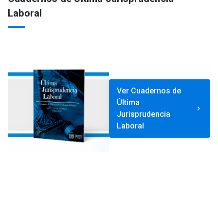
Laboral
Ver Cuadernos de
Última
keyboard_arrow_right
Jurisprudencia
Laboral