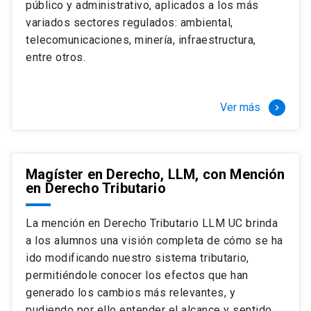
público y administrativo, aplicados a los más
Si optas por la modalidad Full Time:
Juan Ignacio Piña Rochefort
variados sectores regulados: ambiental,
Director Magíster en Derecho, LLM UC
El LLM UC Full Time es una versión del programa
telecomunicaciones, minería, infraestructura,
destinado principalmente a extranjeros, que permite
entre otros.
concentrar todos los ramos y cursarlo durante un año,
de marzo a marzo del año siguiente, según tus
necesidades y expectativas profesionales, eligiendo
Ver más
keyboard_arrow_right
entre una variedad de más de 120 cursos que se
ofrecen semestralmente.
Esta versión supone que te dedicarás
completamente al programa o compatibilizarás un
Magíster en Derecho, LLM, con Mención
en Derecho Tributario
estudio intenso y exigente, con una muy baja carga
laboral, de marzo a noviembre, para dedicarte
completamente a la actividad de graduación de
La mención en Derecho Tributario LLM UC brinda
diciembre a marzo.
a los alumnos una visión completa de cómo se ha
2 cursos mínimos (10 créditos) Primer
ido modificando nuestro sistema tributario,
semestre
permitiéndole conocer los efectos que han
+ 5 cursos a elección (50 créditos) Primer
generado los cambios más relevantes, y
semestre
pudiendo por ello entender el alcance y sentido