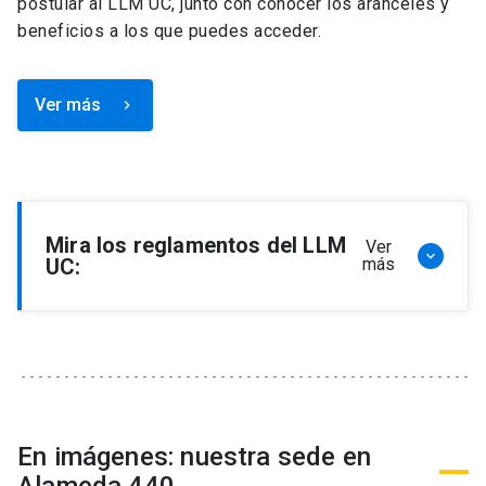
postular al LLM UC, junto con conocer los aranceles y
beneficios a los que puedes acceder.
Ver más
keyboard_arrow_right
Mira los reglamentos del LLM
Ver
keyboard_arrow_down
UC:
más
Reglamento de Programa de Magíster en
Derecho, LLM
Reglamento de Seminarios de Graduación
Programa de Magíster en Derecho, LLM
Reglamento de Becas y Descuentos Programa
En imágenes: nuestra sede en
de Magíster en Derecho, LLM