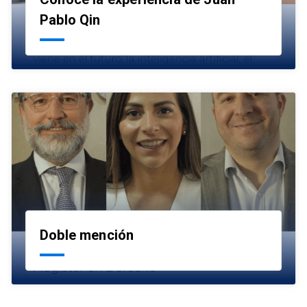
launch
Pablo Qin
Doble mención
launch