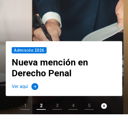
Admisión 2026
Nueva mención en
Derecho Penal
Ver aquí
arrow_forward
pause_circle_filled
1
2
3
4
5