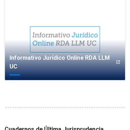
Informativo Jurídico Online RDA LLM
launch
UC
Cuadernos de Última Jurisprudencia