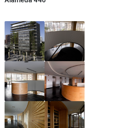
Alameda 440
Reglamento de Magíster, Pontificia Universidad
Católica de Chile
Reglamento de Alumnos de Magíster, Pontificia
Universidad Católica de Chile
Reglamento de Magíster, Pontificia Universidad
Católica de Chile LLM UC 2025
Reglamento de Seminarios de Graduación
Programa de Magíster en Derecho, LLM 2025