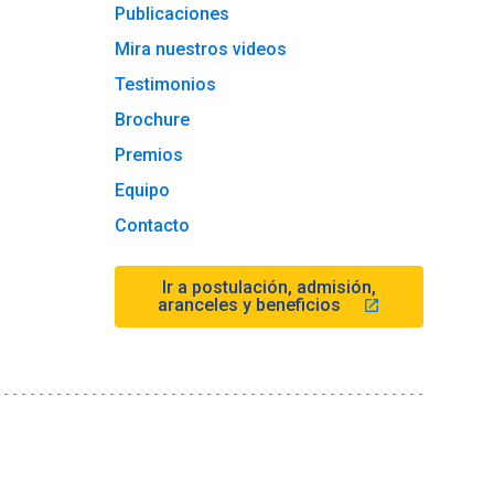
Publicaciones
Mira nuestros videos
Testimonios
Brochure
Premios
Equipo
Contacto
Ir a postulación, admisión,
aranceles y beneficios
launch