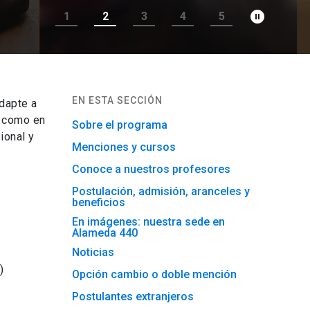
pause_circle_filled
1
2
3
4
5
EN ESTA SECCIÓN
dapte a
l como en
Sobre el programa
ional y
Menciones y cursos
Conoce a nuestros profesores
Postulación, admisión, aranceles y
beneficios
En imágenes: nuestra sede en
Alameda 440
Noticias
)
Opción cambio o doble mención
Postulantes extranjeros