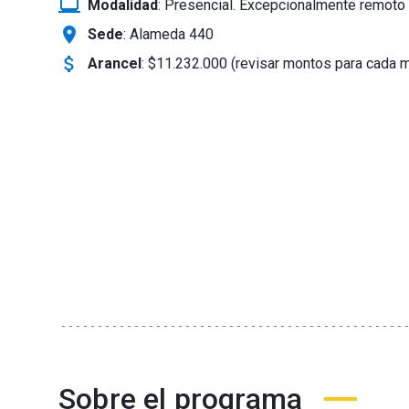
laptop_windows
Modalidad
:
Presencial. Excepcionalmente remoto 
location_on
Sede
: Alameda 440
attach_money
Arancel
:
$11.232.000 (revisar montos para cada 
Sobre el programa