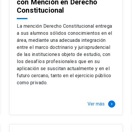
con Mención en Derecho
 del complejo y sofisticado ejercicio profesional. La coinci
os
Constitucional
a calidad de nuestros alumnos, tanto nacionales como extran
os
io, especialmente orientado a las necesidades de la práctica
sos lectivos, seminarios de casos y actualización de jurispru
La mención Derecho Constitucional entrega
rsión en los problemas legales más complejos.
a sus alumnos sólidos conocimientos en el
área, mediante una adecuada integración
o perfeccionamiento en los conocimientos del área, tanto pa
entre el marco doctrinario y jurisprudencial
duración del programa hasta 8 semestres. Los alumnos que 
ca y compleja de los problemas que enfrenta nuestra profesió
de las instituciones objeto de estudio, con
 en lo académico como en lo profesional, haciéndote miembro 
los desafíos profesionales que en su
aplicación se suscitan actualmente y en el
futuro cercano, tanto en el ejercicio público
stinado principalmente a extranjeros, que permite concentrar to
como privado.
y expectativas profesionales, eligiendo entre una variedad de
 al programa o compatibilizarás un estudio intenso y exigente,
vidad de graduación de diciembre a marzo.
Ver más
keyboard_arrow_right
stre
imer semestre
gundo semestre
r tres meses a tiempo completo (20 créditos)