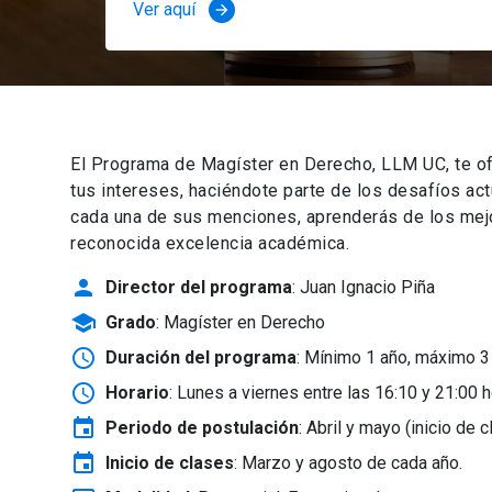
Ver aquí
arrow_forward
El Programa de Magíster en Derecho, LLM UC, te of
tus intereses, haciéndote parte de los desafíos ac
cada una de sus menciones, aprenderás de los mejor
reconocida excelencia académica.
person
Director del programa
: Juan Ignacio Piña
school
Grado
: Magíster en Derecho
schedule
Duración del programa
: Mínimo 1 año, máximo 3
schedule
Horario
: Lunes a viernes entre las 16:10 y 21:00 h
event
Periodo de postulación
: Abril y mayo
(inicio de 
event
Inicio de clases
:
Marzo y agosto de cada año.