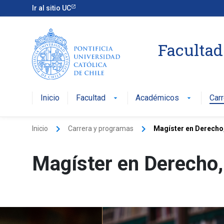
Ir al sitio UC
Facultad
Inicio
Facultad
Académicos
Car
arrow_drop_down
arrow_drop_down
keyboard_arrow_right
keyboard_arrow_right
Inicio
Carrera y programas
Magíster en Derecho
Magíster en Derecho