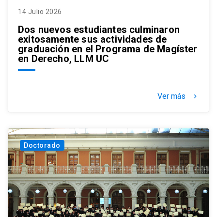
14 Julio 2026
Dos nuevos estudiantes culminaron
exitosamente sus actividades de
graduación en el Programa de Magíster
en Derecho, LLM UC
Ver más
keyboard_arrow_right
Doctorado