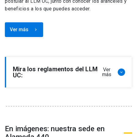
postular al LLM UC, junto con conocer los aranceles y
beneficios a los que puedes acceder.
Ver más
keyboard_arrow_right
Mira los reglamentos del LLM
Ver
keyboard_arrow_down
UC:
más
Reglamento de Programa de Magíster en
Derecho, LLM
Reglamento de Seminarios de Graduación
Programa de Magíster en Derecho, LLM
Reglamento de Becas y Descuentos Programa
En imágenes: nuestra sede en
de Magíster en Derecho, LLM