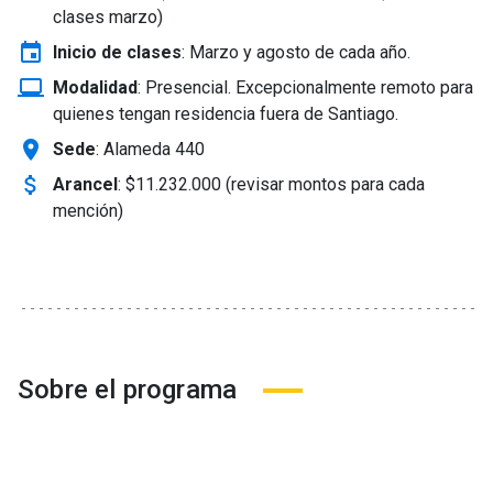
clases marzo)
event
Inicio de clases
:
Marzo y agosto de cada año.
laptop_windows
Modalidad
:
Presencial. Excepcionalmente remoto para
quienes tengan residencia fuera de Santiago.
location_on
Sede
: Alameda 440
attach_money
Arancel
:
$11.232.000 (revisar montos para cada
mención)
Sobre el programa