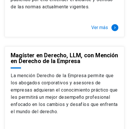
+ 4 cursos a elección (40 créditos)
de las normas actualmente vigentes.
Segundo semestre
+ Modalidad de graduación: Pasantía por
tres meses a tiempo completo (20
Ver más
keyboard_arrow_right
créditos)
Magíster en Derecho, LLM, con Mención
en Derecho de la Empresa
La mención Derecho de la Empresa permite que
los abogados corporativos y asesores de
empresas adquieran el conocimiento práctico que
les permitirá un mejor desempeño profesional
enfocado en los cambios y desafíos que enfrenta
el mundo del derecho.