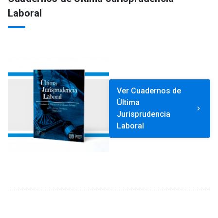
Laboral
Ver Cuadernos de
Última
keyboard_arrow_right
Jurisprudencia
Laboral