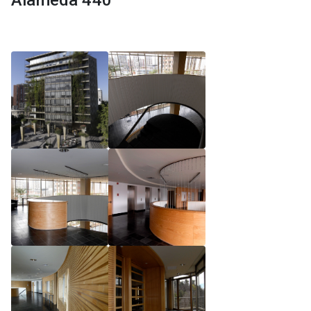
Alameda 440
Reglamento de Magíster, Pontificia Universidad
Católica de Chile
Reglamento de Alumnos de Magíster, Pontificia
Universidad Católica de Chile
Reglamento de Magíster, Pontificia Universidad
Católica de Chile LLM UC 2025
Reglamento de Seminarios de Graduación
Programa de Magíster en Derecho, LLM 2025