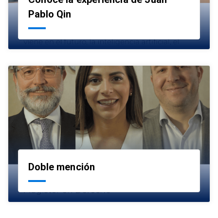
launch
Pablo Qin
Doble mención
launch