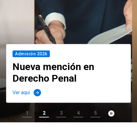
Admisión 2026
Nueva mención en
Derecho Penal
Ver aquí
arrow_forward
pause_circle_filled
1
2
3
4
5