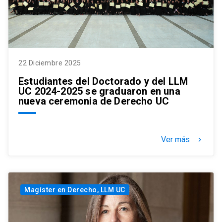
22 Diciembre 2025
Estudiantes del Doctorado y del LLM
UC 2024-2025 se graduaron en una
nueva ceremonia de Derecho UC
Ver más
keyboard_arrow_right
Magíster en Derecho, LLM UC