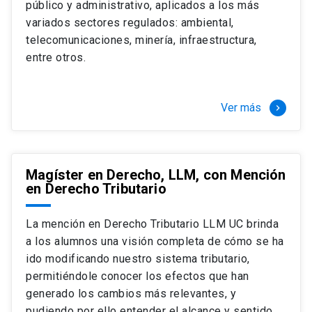
público y administrativo, aplicados a los más
Si optas por la modalidad Full Time:
Juan Ignacio Piña Rochefort
variados sectores regulados: ambiental,
Director Magíster en Derecho, LLM UC
El LLM UC Full Time es una versión del programa
telecomunicaciones, minería, infraestructura,
destinado principalmente a extranjeros, que permite
entre otros.
concentrar todos los ramos y cursarlo durante un año,
de marzo a marzo del año siguiente, según tus
necesidades y expectativas profesionales, eligiendo
Ver más
keyboard_arrow_right
entre una variedad de más de 120 cursos que se
ofrecen semestralmente.
Esta versión supone que te dedicarás
completamente al programa o compatibilizarás un
Magíster en Derecho, LLM, con Mención
en Derecho Tributario
estudio intenso y exigente, con una muy baja carga
laboral, de marzo a noviembre, para dedicarte
completamente a la actividad de graduación de
La mención en Derecho Tributario LLM UC brinda
diciembre a marzo.
a los alumnos una visión completa de cómo se ha
2 cursos mínimos (10 créditos) Primer
ido modificando nuestro sistema tributario,
semestre
permitiéndole conocer los efectos que han
+ 5 cursos a elección (50 créditos) Primer
generado los cambios más relevantes, y
semestre
pudiendo por ello entender el alcance y sentido