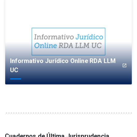
Informativo Jurídico Online RDA LLM
launch
UC
Cuadernos de Última Jurisprudencia