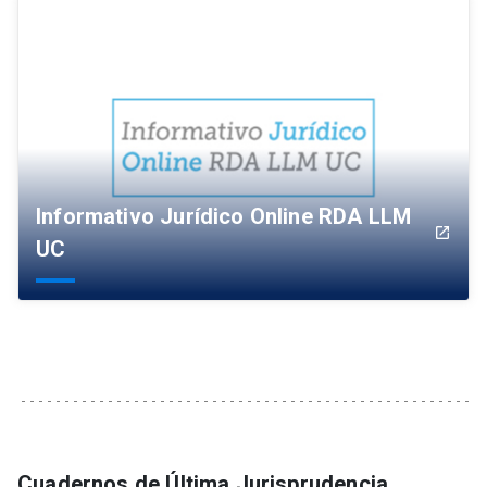
Informativo Jurídico Online RDA LLM
launch
UC
Cuadernos de Última Jurisprudencia