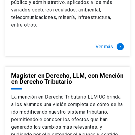
público y administrativo, aplicados a los más
Si optas por la modalidad Full Time:
Juan Ignacio Piña Rochefort
variados sectores regulados: ambiental,
Director Magíster en Derecho, LLM UC
El LLM UC Full Time es una versión del programa
telecomunicaciones, minería, infraestructura,
destinado principalmente a extranjeros, que permite
entre otros.
concentrar todos los ramos y cursarlo durante un año,
de marzo a marzo del año siguiente, según tus
necesidades y expectativas profesionales, eligiendo
Ver más
keyboard_arrow_right
entre una variedad de más de 120 cursos que se
ofrecen semestralmente.
Esta versión supone que te dedicarás
completamente al programa o compatibilizarás un
Magíster en Derecho, LLM, con Mención
en Derecho Tributario
estudio intenso y exigente, con una muy baja carga
laboral, de marzo a noviembre, para dedicarte
completamente a la actividad de graduación de
La mención en Derecho Tributario LLM UC brinda
diciembre a marzo.
a los alumnos una visión completa de cómo se ha
2 cursos mínimos (10 créditos) Primer
ido modificando nuestro sistema tributario,
semestre
permitiéndole conocer los efectos que han
+ 5 cursos a elección (50 créditos) Primer
generado los cambios más relevantes, y
semestre
pudiendo por ello entender el alcance y sentido