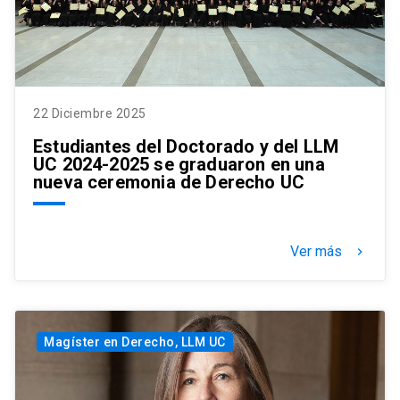
22 Diciembre 2025
Estudiantes del Doctorado y del LLM
UC 2024-2025 se graduaron en una
nueva ceremonia de Derecho UC
Ver más
keyboard_arrow_right
Magíster en Derecho, LLM UC