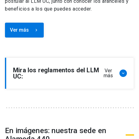
postular al LLM UC, junto con conocer los aranceles y
beneficios a los que puedes acceder.
Ver más
keyboard_arrow_right
Mira los reglamentos del LLM
Ver
keyboard_arrow_down
UC:
más
Reglamento de Programa de Magíster en
Derecho, LLM
Reglamento de Seminarios de Graduación
Programa de Magíster en Derecho, LLM
Reglamento de Becas y Descuentos Programa
En imágenes: nuestra sede en
de Magíster en Derecho, LLM