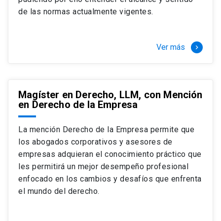
+ 4 cursos a elección (40 créditos)
de las normas actualmente vigentes.
Segundo semestre
+ Modalidad de graduación: Pasantía por
tres meses a tiempo completo (20
Ver más
keyboard_arrow_right
créditos)
Magíster en Derecho, LLM, con Mención
en Derecho de la Empresa
La mención Derecho de la Empresa permite que
los abogados corporativos y asesores de
empresas adquieran el conocimiento práctico que
les permitirá un mejor desempeño profesional
enfocado en los cambios y desafíos que enfrenta
el mundo del derecho.