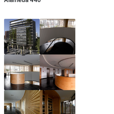
Alameda 440
Reglamento de Magíster, Pontificia Universidad
Católica de Chile
Reglamento de Alumnos de Magíster, Pontificia
Universidad Católica de Chile
Reglamento de Magíster, Pontificia Universidad
Católica de Chile LLM UC 2025
Reglamento de Seminarios de Graduación
Programa de Magíster en Derecho, LLM 2025