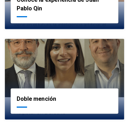
launch
Pablo Qin
Doble mención
launch