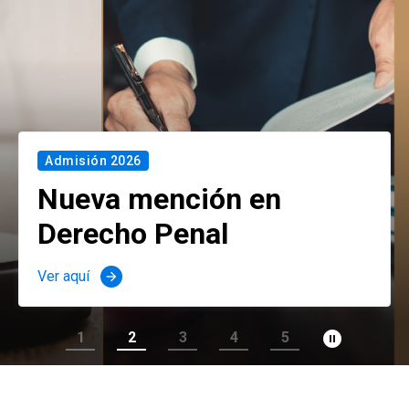
Admisión 2026
Nueva mención en
Derecho Penal
Ver aquí
arrow_forward
pause_circle_filled
1
2
3
4
5