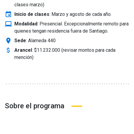
clases marzo)
event
Inicio de clases
:
Marzo y agosto de cada año.
laptop_windows
Modalidad
:
Presencial. Excepcionalmente remoto para
quienes tengan residencia fuera de Santiago.
location_on
Sede
: Alameda 440
attach_money
Arancel
:
$11.232.000 (revisar montos para cada
mención)
Sobre el programa