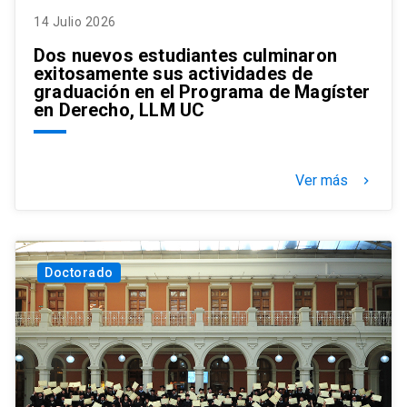
14 Julio 2026
Dos nuevos estudiantes culminaron
exitosamente sus actividades de
graduación en el Programa de Magíster
en Derecho, LLM UC
Ver más
keyboard_arrow_right
Doctorado