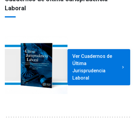
Laboral
Ver Cuadernos de
Última
keyboard_arrow_right
Jurisprudencia
Laboral