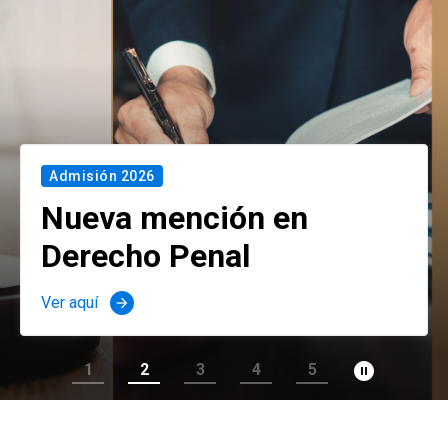
Admisión 2026
Nueva mención en
Derecho Penal
Ver aquí
arrow_forward
pause_circle_filled
1
2
3
4
5