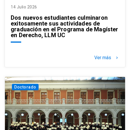
14 Julio 2026
Dos nuevos estudiantes culminaron
exitosamente sus actividades de
graduación en el Programa de Magíster
en Derecho, LLM UC
Ver más
keyboard_arrow_right
Doctorado