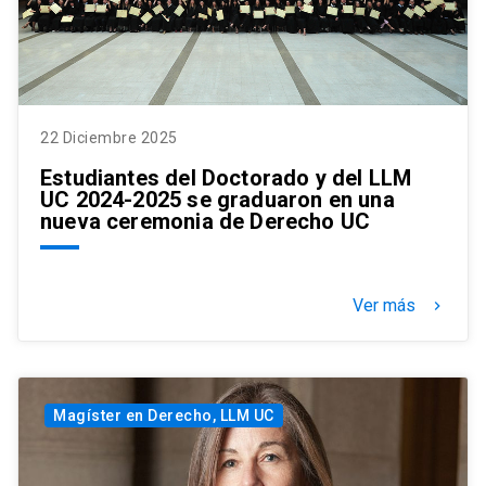
22 Diciembre 2025
Estudiantes del Doctorado y del LLM
UC 2024-2025 se graduaron en una
nueva ceremonia de Derecho UC
Ver más
keyboard_arrow_right
Magíster en Derecho, LLM UC