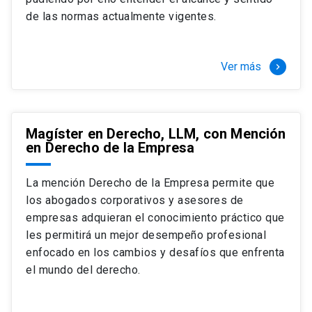
+ 4 cursos a elección (40 créditos)
de las normas actualmente vigentes.
Segundo semestre
+ Modalidad de graduación: Pasantía por
tres meses a tiempo completo (20
Ver más
keyboard_arrow_right
créditos)
Magíster en Derecho, LLM, con Mención
en Derecho de la Empresa
La mención Derecho de la Empresa permite que
los abogados corporativos y asesores de
empresas adquieran el conocimiento práctico que
les permitirá un mejor desempeño profesional
enfocado en los cambios y desafíos que enfrenta
el mundo del derecho.