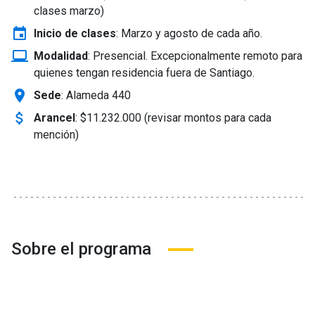
clases marzo)
event
Inicio de clases
:
Marzo y agosto de cada año.
laptop_windows
Modalidad
:
Presencial. Excepcionalmente remoto para
quienes tengan residencia fuera de Santiago.
location_on
Sede
: Alameda 440
attach_money
Arancel
:
$11.232.000 (revisar montos para cada
mención)
Sobre el programa