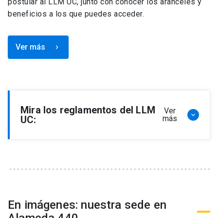
postular al LLM UC, junto con conocer los aranceles y
beneficios a los que puedes acceder.
Ver más
keyboard_arrow_right
Mira los reglamentos del LLM
Ver
keyboard_arrow_down
UC:
más
Reglamento de Programa de Magíster en
Derecho, LLM
Reglamento de Seminarios de Graduación
Programa de Magíster en Derecho, LLM
Reglamento de Becas y Descuentos Programa
En imágenes: nuestra sede en
de Magíster en Derecho, LLM