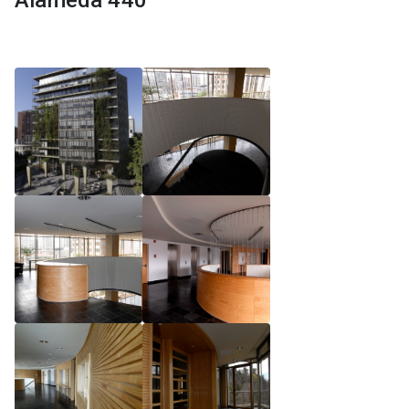
Alameda 440
Reglamento de Magíster, Pontificia Universidad
Católica de Chile
Reglamento de Alumnos de Magíster, Pontificia
Universidad Católica de Chile
Reglamento de Magíster, Pontificia Universidad
Católica de Chile LLM UC 2025
Reglamento de Seminarios de Graduación
Programa de Magíster en Derecho, LLM 2025