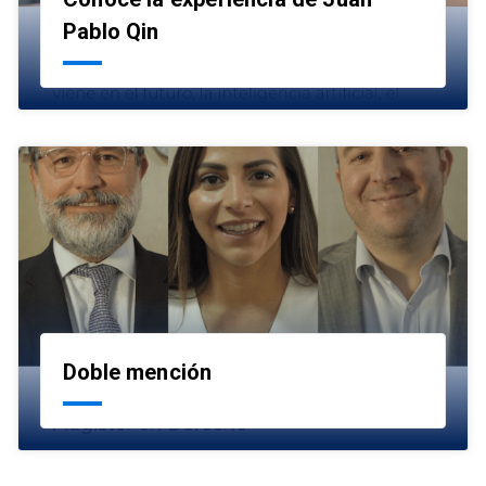
launch
Pablo Qin
Doble mención
launch