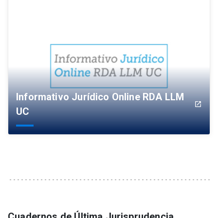
Informativo Jurídico Online RDA LLM
launch
UC
Cuadernos de Última Jurisprudencia