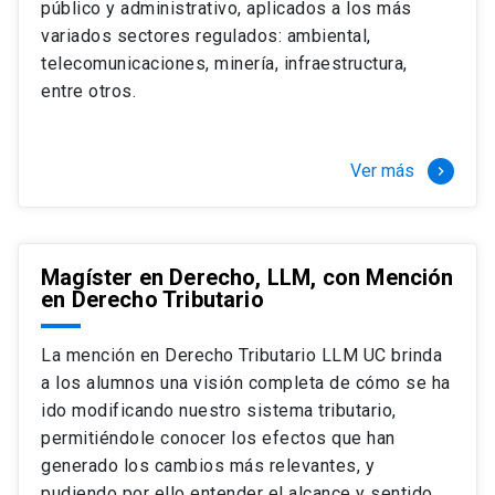
público y administrativo, aplicados a los más
Si optas por la modalidad Full Time:
Juan Ignacio Piña Rochefort
variados sectores regulados: ambiental,
Director Magíster en Derecho, LLM UC
El LLM UC Full Time es una versión del programa
telecomunicaciones, minería, infraestructura,
destinado principalmente a extranjeros, que permite
entre otros.
concentrar todos los ramos y cursarlo durante un año,
de marzo a marzo del año siguiente, según tus
necesidades y expectativas profesionales, eligiendo
Ver más
keyboard_arrow_right
entre una variedad de más de 120 cursos que se
ofrecen semestralmente.
Esta versión supone que te dedicarás
completamente al programa o compatibilizarás un
Magíster en Derecho, LLM, con Mención
en Derecho Tributario
estudio intenso y exigente, con una muy baja carga
laboral, de marzo a noviembre, para dedicarte
completamente a la actividad de graduación de
La mención en Derecho Tributario LLM UC brinda
diciembre a marzo.
a los alumnos una visión completa de cómo se ha
2 cursos mínimos (10 créditos) Primer
ido modificando nuestro sistema tributario,
semestre
permitiéndole conocer los efectos que han
+ 5 cursos a elección (50 créditos) Primer
generado los cambios más relevantes, y
semestre
pudiendo por ello entender el alcance y sentido