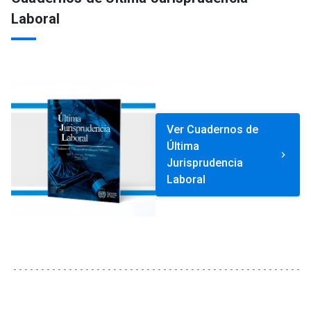
Laboral
Ver Cuadernos de
Última
keyboard_arrow_right
Jurisprudencia
Laboral