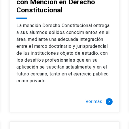
con Mención en Derecho
 del complejo y sofisticado ejercicio profesional. La coinci
os
Constitucional
a calidad de nuestros alumnos, tanto nacionales como extran
os
io, especialmente orientado a las necesidades de la práctica
sos lectivos, seminarios de casos y actualización de jurispru
La mención Derecho Constitucional entrega
rsión en los problemas legales más complejos.
a sus alumnos sólidos conocimientos en el
área, mediante una adecuada integración
o perfeccionamiento en los conocimientos del área, tanto pa
entre el marco doctrinario y jurisprudencial
duración del programa hasta 8 semestres. Los alumnos que 
ca y compleja de los problemas que enfrenta nuestra profesió
de las instituciones objeto de estudio, con
 en lo académico como en lo profesional, haciéndote miembro 
los desafíos profesionales que en su
aplicación se suscitan actualmente y en el
futuro cercano, tanto en el ejercicio público
stinado principalmente a extranjeros, que permite concentrar to
como privado.
y expectativas profesionales, eligiendo entre una variedad de
 al programa o compatibilizarás un estudio intenso y exigente,
vidad de graduación de diciembre a marzo.
Ver más
keyboard_arrow_right
stre
imer semestre
gundo semestre
r tres meses a tiempo completo (20 créditos)