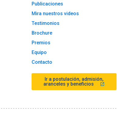
Publicaciones
Mira nuestros videos
Testimonios
Brochure
Premios
Equipo
Contacto
Ir a postulación, admisión,
aranceles y beneficios
launch