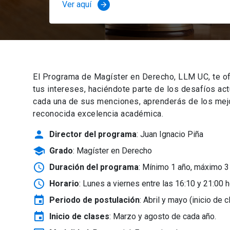
Ver aquí
arrow_forward
El Programa de Magíster en Derecho, LLM UC, te of
tus intereses, haciéndote parte de los desafíos ac
cada una de sus menciones, aprenderás de los mejor
reconocida excelencia académica.
person
Director del programa
: Juan Ignacio Piña
school
Grado
: Magíster en Derecho
schedule
Duración del programa
: Mínimo 1 año, máximo 3
schedule
Horario
: Lunes a viernes entre las 16:10 y 21:00 h
event
Periodo de postulación
: Abril y mayo
(inicio de 
event
Inicio de clases
:
Marzo y agosto de cada año.