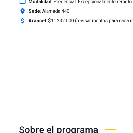
laptop_windows
Modalidad
:
Presencial. Excepcionalmente remoto 
location_on
Sede
: Alameda 440
attach_money
Arancel
:
$11.232.000 (revisar montos para cada 
Sobre el programa