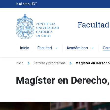
Ir al sitio UC
Facultad
Inicio
Facultad
Académicos
Car
arrow_drop_down
arrow_drop_down
keyboard_arrow_right
keyboard_arrow_right
Inicio
Carrera y programas
Magíster en Derecho
Magíster en Derecho