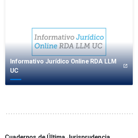
Informativo Jurídico Online RDA LLM
launch
UC
Cuadernos de Última Jurisprudencia