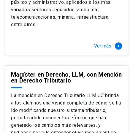
público y administrativo, aplicados a los más
Si optas por la modalidad Full Time:
Juan Ignacio Piña Rochefort
variados sectores regulados: ambiental,
Director Magíster en Derecho, LLM UC
El LLM UC Full Time es una versión del programa
telecomunicaciones, minería, infraestructura,
destinado principalmente a extranjeros, que permite
entre otros.
concentrar todos los ramos y cursarlo durante un año,
de marzo a marzo del año siguiente, según tus
necesidades y expectativas profesionales, eligiendo
Ver más
keyboard_arrow_right
entre una variedad de más de 120 cursos que se
ofrecen semestralmente.
Esta versión supone que te dedicarás
completamente al programa o compatibilizarás un
Magíster en Derecho, LLM, con Mención
en Derecho Tributario
estudio intenso y exigente, con una muy baja carga
laboral, de marzo a noviembre, para dedicarte
completamente a la actividad de graduación de
La mención en Derecho Tributario LLM UC brinda
diciembre a marzo.
a los alumnos una visión completa de cómo se ha
2 cursos mínimos (10 créditos) Primer
ido modificando nuestro sistema tributario,
semestre
permitiéndole conocer los efectos que han
+ 5 cursos a elección (50 créditos) Primer
generado los cambios más relevantes, y
semestre
pudiendo por ello entender el alcance y sentido