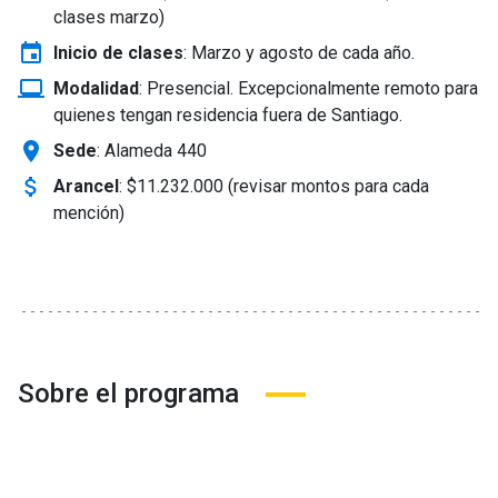
clases marzo)
event
Inicio de clases
:
Marzo y agosto de cada año.
laptop_windows
Modalidad
:
Presencial. Excepcionalmente remoto para
quienes tengan residencia fuera de Santiago.
location_on
Sede
: Alameda 440
attach_money
Arancel
:
$11.232.000 (revisar montos para cada
mención)
Sobre el programa