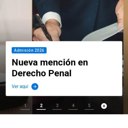
Admisión 2026
Nueva mención en
Derecho Penal
Ver aquí
arrow_forward
pause_circle_filled
1
2
3
4
5