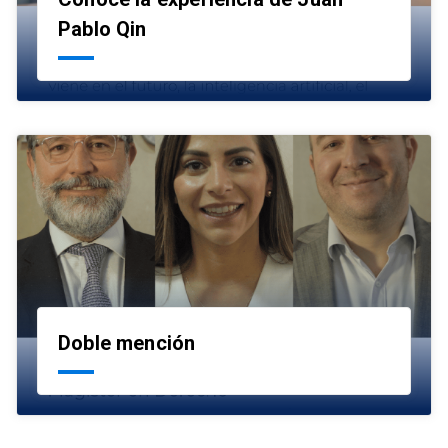
launch
Pablo Qin
Doble mención
launch