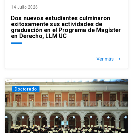
14 Julio 2026
Dos nuevos estudiantes culminaron
exitosamente sus actividades de
graduación en el Programa de Magíster
en Derecho, LLM UC
Ver más
keyboard_arrow_right
Doctorado