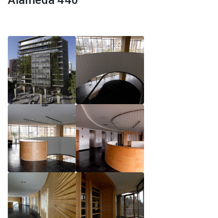
Alameda 440
Reglamento de Magíster, Pontificia Universidad
Católica de Chile
Reglamento de Alumnos de Magíster, Pontificia
Universidad Católica de Chile
Reglamento de Magíster, Pontificia Universidad
Católica de Chile LLM UC 2025
Reglamento de Seminarios de Graduación
Programa de Magíster en Derecho, LLM 2025