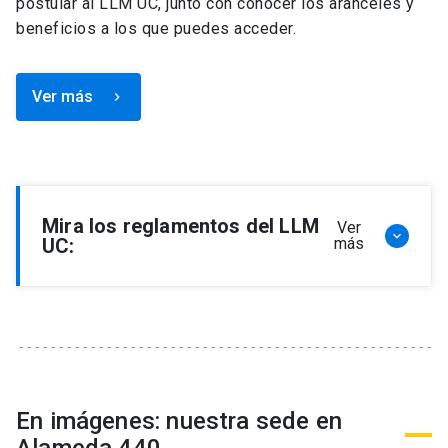
postular al LLM UC, junto con conocer los aranceles y
beneficios a los que puedes acceder.
Ver más
keyboard_arrow_right
Mira los reglamentos del LLM
Ver
keyboard_arrow_down
UC:
más
Reglamento de Programa de Magíster en
Derecho, LLM
Reglamento de Seminarios de Graduación
Programa de Magíster en Derecho, LLM
Reglamento de Becas y Descuentos Programa
En imágenes: nuestra sede en
de Magíster en Derecho, LLM