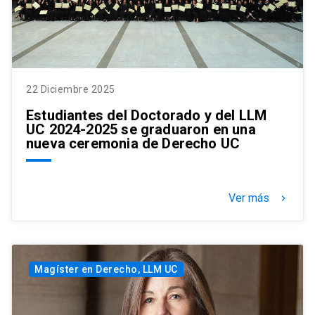
22 Diciembre 2025
Estudiantes del Doctorado y del LLM
UC 2024-2025 se graduaron en una
nueva ceremonia de Derecho UC
Ver más
keyboard_arrow_right
Magíster en Derecho, LLM UC