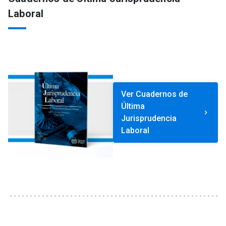
Laboral
Ver Cuadernos de
Última
keyboard_arrow_right
Jurisprudencia
Laboral