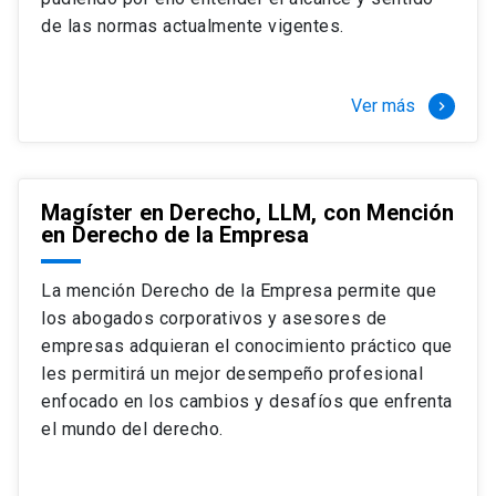
+ 4 cursos a elección (40 créditos)
de las normas actualmente vigentes.
Segundo semestre
+ Modalidad de graduación: Pasantía por
tres meses a tiempo completo (20
Ver más
keyboard_arrow_right
créditos)
Magíster en Derecho, LLM, con Mención
en Derecho de la Empresa
La mención Derecho de la Empresa permite que
los abogados corporativos y asesores de
empresas adquieran el conocimiento práctico que
les permitirá un mejor desempeño profesional
enfocado en los cambios y desafíos que enfrenta
el mundo del derecho.