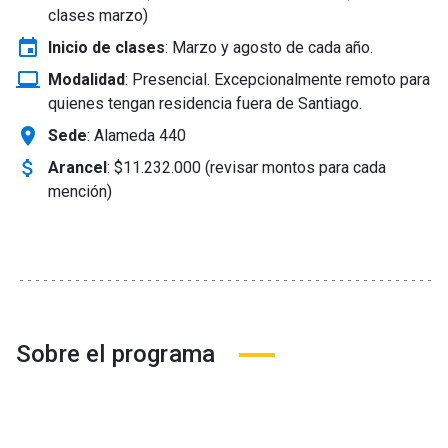
clases marzo)
event
Inicio de clases
:
Marzo y agosto de cada año.
laptop_windows
Modalidad
:
Presencial. Excepcionalmente remoto para
quienes tengan residencia fuera de Santiago.
location_on
Sede
: Alameda 440
attach_money
Arancel
:
$11.232.000 (revisar montos para cada
mención)
Sobre el programa