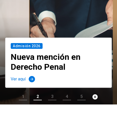
Admisión 2026
Nueva mención en
Derecho Penal
Ver aquí
arrow_forward
pause_circle_filled
1
2
3
4
5