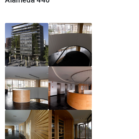
Alameda 440
Reglamento de Magíster, Pontificia Universidad
Católica de Chile
Reglamento de Alumnos de Magíster, Pontificia
Universidad Católica de Chile
Reglamento de Magíster, Pontificia Universidad
Católica de Chile LLM UC 2025
Reglamento de Seminarios de Graduación
Programa de Magíster en Derecho, LLM 2025