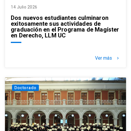
14 Julio 2026
Dos nuevos estudiantes culminaron
exitosamente sus actividades de
graduación en el Programa de Magíster
en Derecho, LLM UC
Ver más
keyboard_arrow_right
Doctorado