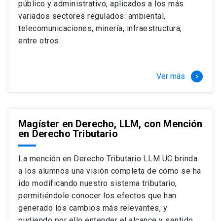
público y administrativo, aplicados a los más
Si optas por la modalidad Full Time:
Juan Ignacio Piña Rochefort
variados sectores regulados: ambiental,
Director Magíster en Derecho, LLM UC
El LLM UC Full Time es una versión del programa
telecomunicaciones, minería, infraestructura,
destinado principalmente a extranjeros, que permite
entre otros.
concentrar todos los ramos y cursarlo durante un año,
de marzo a marzo del año siguiente, según tus
necesidades y expectativas profesionales, eligiendo
Ver más
keyboard_arrow_right
entre una variedad de más de 120 cursos que se
ofrecen semestralmente.
Esta versión supone que te dedicarás
completamente al programa o compatibilizarás un
Magíster en Derecho, LLM, con Mención
en Derecho Tributario
estudio intenso y exigente, con una muy baja carga
laboral, de marzo a noviembre, para dedicarte
completamente a la actividad de graduación de
La mención en Derecho Tributario LLM UC brinda
diciembre a marzo.
a los alumnos una visión completa de cómo se ha
2 cursos mínimos (10 créditos) Primer
ido modificando nuestro sistema tributario,
semestre
permitiéndole conocer los efectos que han
+ 5 cursos a elección (50 créditos) Primer
generado los cambios más relevantes, y
semestre
pudiendo por ello entender el alcance y sentido