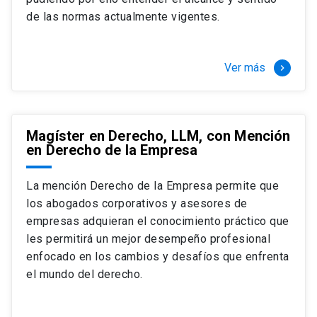
+ 4 cursos a elección (40 créditos)
de las normas actualmente vigentes.
Segundo semestre
+ Modalidad de graduación: Pasantía por
tres meses a tiempo completo (20
Ver más
keyboard_arrow_right
créditos)
Magíster en Derecho, LLM, con Mención
en Derecho de la Empresa
La mención Derecho de la Empresa permite que
los abogados corporativos y asesores de
empresas adquieran el conocimiento práctico que
les permitirá un mejor desempeño profesional
enfocado en los cambios y desafíos que enfrenta
el mundo del derecho.