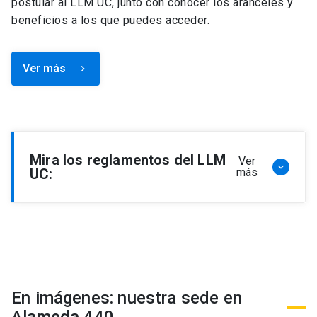
postular al LLM UC, junto con conocer los aranceles y
beneficios a los que puedes acceder.
Ver más
keyboard_arrow_right
Mira los reglamentos del LLM
Ver
keyboard_arrow_down
UC:
más
Reglamento de Programa de Magíster en
Derecho, LLM
Reglamento de Seminarios de Graduación
Programa de Magíster en Derecho, LLM
Reglamento de Becas y Descuentos Programa
En imágenes: nuestra sede en
de Magíster en Derecho, LLM