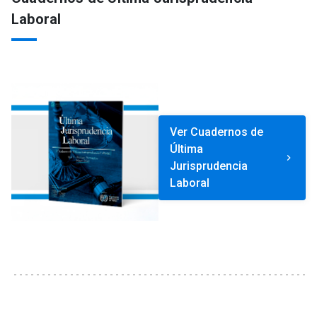
Laboral
Ver Cuadernos de
Última
keyboard_arrow_right
Jurisprudencia
Laboral