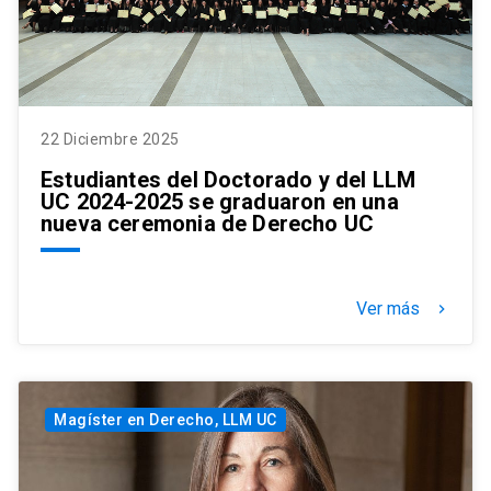
22 Diciembre 2025
Estudiantes del Doctorado y del LLM
UC 2024-2025 se graduaron en una
nueva ceremonia de Derecho UC
Ver más
keyboard_arrow_right
Magíster en Derecho, LLM UC