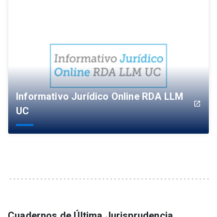
Informativo Jurídico Online RDA LLM
launch
UC
Cuadernos de Última Jurisprudencia