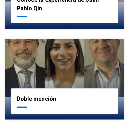
launch
Pablo Qin
Doble mención
launch