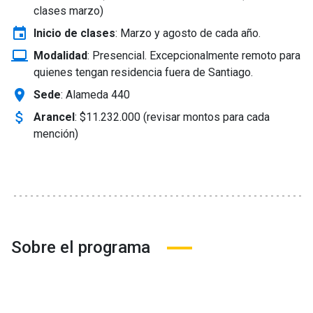
clases marzo)
event
Inicio de clases
:
Marzo y agosto de cada año.
laptop_windows
Modalidad
:
Presencial. Excepcionalmente remoto para
quienes tengan residencia fuera de Santiago.
location_on
Sede
: Alameda 440
attach_money
Arancel
:
$11.232.000 (revisar montos para cada
mención)
Sobre el programa