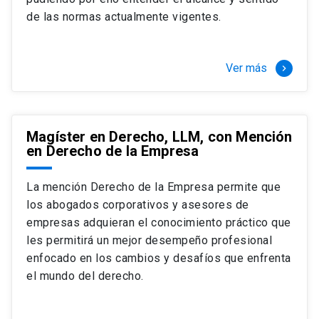
+ 4 cursos a elección (40 créditos)
de las normas actualmente vigentes.
Segundo semestre
+ Modalidad de graduación: Pasantía por
tres meses a tiempo completo (20
Ver más
keyboard_arrow_right
créditos)
Magíster en Derecho, LLM, con Mención
en Derecho de la Empresa
La mención Derecho de la Empresa permite que
los abogados corporativos y asesores de
empresas adquieran el conocimiento práctico que
les permitirá un mejor desempeño profesional
enfocado en los cambios y desafíos que enfrenta
el mundo del derecho.