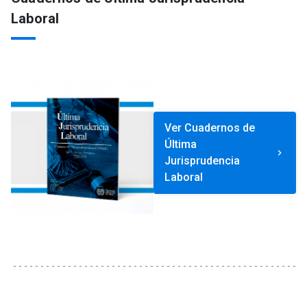
Laboral
Ver Cuadernos de
Última
keyboard_arrow_right
Jurisprudencia
Laboral