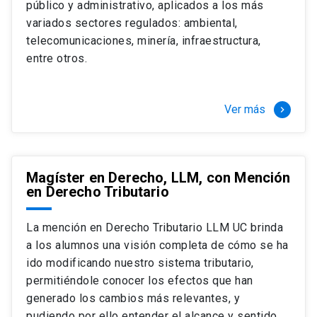
público y administrativo, aplicados a los más
Si optas por la modalidad Full Time:
Juan Ignacio Piña Rochefort
variados sectores regulados: ambiental,
Director Magíster en Derecho, LLM UC
El LLM UC Full Time es una versión del programa
telecomunicaciones, minería, infraestructura,
destinado principalmente a extranjeros, que permite
entre otros.
concentrar todos los ramos y cursarlo durante un año,
de marzo a marzo del año siguiente, según tus
necesidades y expectativas profesionales, eligiendo
Ver más
keyboard_arrow_right
entre una variedad de más de 120 cursos que se
ofrecen semestralmente.
Esta versión supone que te dedicarás
completamente al programa o compatibilizarás un
Magíster en Derecho, LLM, con Mención
en Derecho Tributario
estudio intenso y exigente, con una muy baja carga
laboral, de marzo a noviembre, para dedicarte
completamente a la actividad de graduación de
La mención en Derecho Tributario LLM UC brinda
diciembre a marzo.
a los alumnos una visión completa de cómo se ha
2 cursos mínimos (10 créditos) Primer
ido modificando nuestro sistema tributario,
semestre
permitiéndole conocer los efectos que han
+ 5 cursos a elección (50 créditos) Primer
generado los cambios más relevantes, y
semestre
pudiendo por ello entender el alcance y sentido