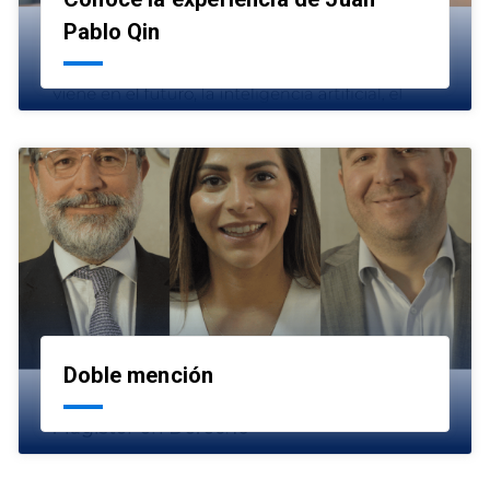
launch
Pablo Qin
Doble mención
launch