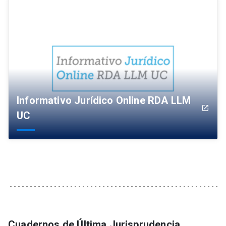
Informativo Jurídico Online RDA LLM
launch
UC
Cuadernos de Última Jurisprudencia