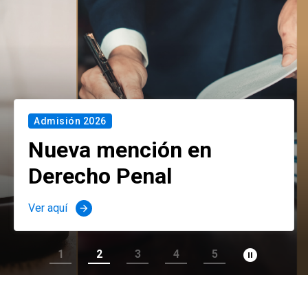
Admisión 2026
Nueva mención en
Derecho Penal
Ver aquí
arrow_forward
pause_circle_filled
1
2
3
4
5