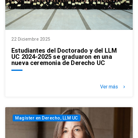
22 Diciembre 2025
Estudiantes del Doctorado y del LLM
UC 2024-2025 se graduaron en una
nueva ceremonia de Derecho UC
Ver más
keyboard_arrow_right
Magíster en Derecho, LLM UC