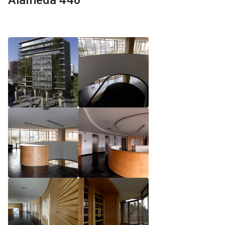
Alameda 440
Reglamento de Magíster, Pontificia Universidad
Católica de Chile
Reglamento de Alumnos de Magíster, Pontificia
Universidad Católica de Chile
Reglamento de Magíster, Pontificia Universidad
Católica de Chile LLM UC 2025
Reglamento de Seminarios de Graduación
Programa de Magíster en Derecho, LLM 2025