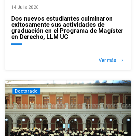
14 Julio 2026
Dos nuevos estudiantes culminaron
exitosamente sus actividades de
graduación en el Programa de Magíster
en Derecho, LLM UC
Ver más
keyboard_arrow_right
Doctorado