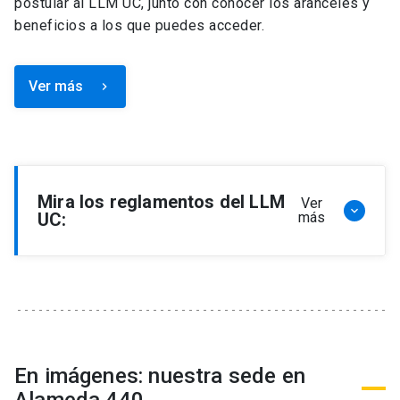
postular al LLM UC, junto con conocer los aranceles y
beneficios a los que puedes acceder.
Ver más
keyboard_arrow_right
Mira los reglamentos del LLM
Ver
keyboard_arrow_down
UC:
más
Reglamento de Programa de Magíster en
Derecho, LLM
Reglamento de Seminarios de Graduación
Programa de Magíster en Derecho, LLM
Reglamento de Becas y Descuentos Programa
En imágenes: nuestra sede en
de Magíster en Derecho, LLM