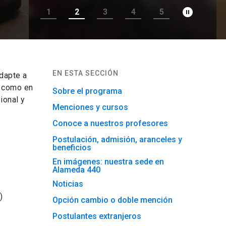
pause_circle_filled
1
2
3
4
5
EN ESTA SECCIÓN
dapte a
l como en
Sobre el programa
ional y
Menciones y cursos
Conoce a nuestros profesores
Postulación, admisión, aranceles y
beneficios
En imágenes: nuestra sede en
Alameda 440
Noticias
)
Opción cambio o doble mención
Postulantes extranjeros