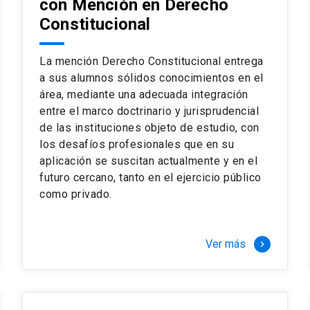
con Mención en Derecho
 del complejo y sofisticado ejercicio profesional. La coinci
os
Constitucional
a calidad de nuestros alumnos, tanto nacionales como extran
os
io, especialmente orientado a las necesidades de la práctica
sos lectivos, seminarios de casos y actualización de jurispru
La mención Derecho Constitucional entrega
rsión en los problemas legales más complejos.
a sus alumnos sólidos conocimientos en el
área, mediante una adecuada integración
o perfeccionamiento en los conocimientos del área, tanto pa
entre el marco doctrinario y jurisprudencial
duración del programa hasta 8 semestres. Los alumnos que 
ca y compleja de los problemas que enfrenta nuestra profesió
de las instituciones objeto de estudio, con
 en lo académico como en lo profesional, haciéndote miembro 
los desafíos profesionales que en su
aplicación se suscitan actualmente y en el
futuro cercano, tanto en el ejercicio público
stinado principalmente a extranjeros, que permite concentrar to
como privado.
y expectativas profesionales, eligiendo entre una variedad de
 al programa o compatibilizarás un estudio intenso y exigente,
vidad de graduación de diciembre a marzo.
Ver más
keyboard_arrow_right
stre
imer semestre
gundo semestre
r tres meses a tiempo completo (20 créditos)