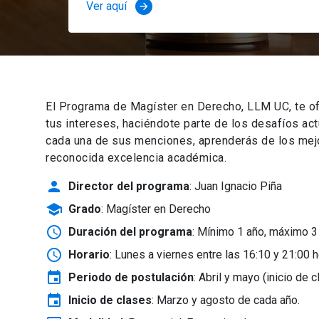
Ver aquí
arrow_forward
El Programa de Magíster en Derecho, LLM UC, te of
tus intereses, haciéndote parte de los desafíos ac
cada una de sus menciones, aprenderás de los mejor
reconocida excelencia académica.
person
Director del programa
: Juan Ignacio Piña
school
Grado
: Magíster en Derecho
schedule
Duración del programa
: Mínimo 1 año, máximo 3
schedule
Horario
: Lunes a viernes entre las 16:10 y 21:00 h
event
Periodo de postulación
: Abril y mayo
(inicio de 
event
Inicio de clases
:
Marzo y agosto de cada año.