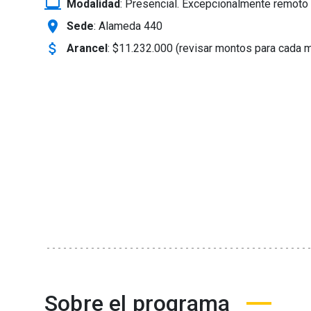
laptop_windows
Modalidad
:
Presencial. Excepcionalmente remoto 
location_on
Sede
: Alameda 440
attach_money
Arancel
:
$11.232.000 (revisar montos para cada 
Sobre el programa