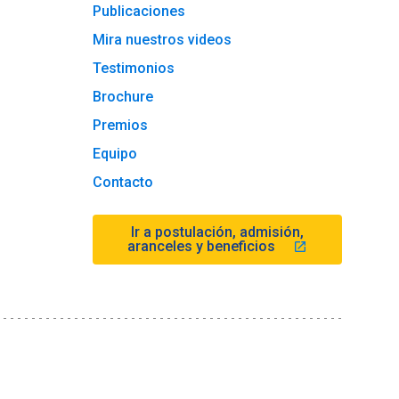
Publicaciones
Mira nuestros videos
Testimonios
Brochure
Premios
Equipo
Contacto
Ir a postulación, admisión,
aranceles y beneficios
launch