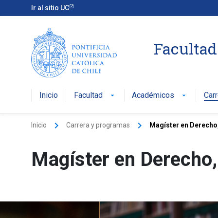
Ir al sitio UC
Facultad
Inicio
Facultad
Académicos
Car
arrow_drop_down
arrow_drop_down
keyboard_arrow_right
keyboard_arrow_right
Inicio
Carrera y programas
Magíster en Derecho
Magíster en Derecho