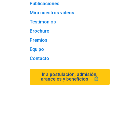
Publicaciones
Mira nuestros videos
Testimonios
Brochure
Premios
Equipo
Contacto
Ir a postulación, admisión,
aranceles y beneficios
launch