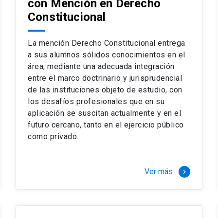
con Mención en Derecho
 del complejo y sofisticado ejercicio profesional. La coinci
os
Constitucional
a calidad de nuestros alumnos, tanto nacionales como extran
os
io, especialmente orientado a las necesidades de la práctica
sos lectivos, seminarios de casos y actualización de jurispru
La mención Derecho Constitucional entrega
rsión en los problemas legales más complejos.
a sus alumnos sólidos conocimientos en el
área, mediante una adecuada integración
o perfeccionamiento en los conocimientos del área, tanto pa
entre el marco doctrinario y jurisprudencial
duración del programa hasta 8 semestres. Los alumnos que 
ca y compleja de los problemas que enfrenta nuestra profesió
de las instituciones objeto de estudio, con
 en lo académico como en lo profesional, haciéndote miembro 
los desafíos profesionales que en su
aplicación se suscitan actualmente y en el
futuro cercano, tanto en el ejercicio público
stinado principalmente a extranjeros, que permite concentrar to
como privado.
y expectativas profesionales, eligiendo entre una variedad de
 al programa o compatibilizarás un estudio intenso y exigente,
vidad de graduación de diciembre a marzo.
Ver más
keyboard_arrow_right
stre
imer semestre
gundo semestre
r tres meses a tiempo completo (20 créditos)