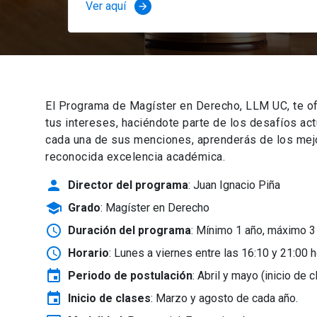
Ver aquí
arrow_forward
El Programa de Magíster en Derecho, LLM UC, te of
tus intereses, haciéndote parte de los desafíos ac
cada una de sus menciones, aprenderás de los mejor
reconocida excelencia académica.
person
Director del programa
: Juan Ignacio Piña
school
Grado
: Magíster en Derecho
schedule
Duración del programa
: Mínimo 1 año, máximo 3
schedule
Horario
: Lunes a viernes entre las 16:10 y 21:00 h
event
Periodo de postulación
: Abril y mayo
(inicio de 
event
Inicio de clases
:
Marzo y agosto de cada año.