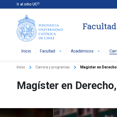
Ir al sitio UC
Facultad
Inicio
Facultad
Académicos
Car
arrow_drop_down
arrow_drop_down
keyboard_arrow_right
keyboard_arrow_right
Inicio
Carrera y programas
Magíster en Derecho
Magíster en Derecho