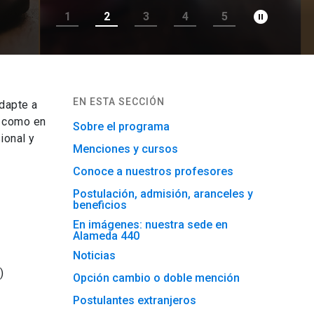
pause_circle_filled
1
2
3
4
5
EN ESTA SECCIÓN
dapte a
l como en
Sobre el programa
ional y
Menciones y cursos
Conoce a nuestros profesores
Postulación, admisión, aranceles y
beneficios
En imágenes: nuestra sede en
Alameda 440
Noticias
)
Opción cambio o doble mención
Postulantes extranjeros