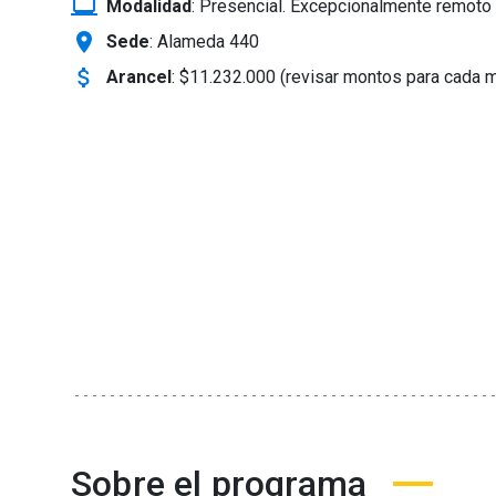
laptop_windows
Modalidad
:
Presencial. Excepcionalmente remoto 
location_on
Sede
: Alameda 440
attach_money
Arancel
:
$11.232.000 (revisar montos para cada 
Sobre el programa