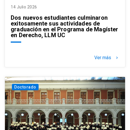
14 Julio 2026
Dos nuevos estudiantes culminaron
exitosamente sus actividades de
graduación en el Programa de Magíster
en Derecho, LLM UC
Ver más
keyboard_arrow_right
Doctorado