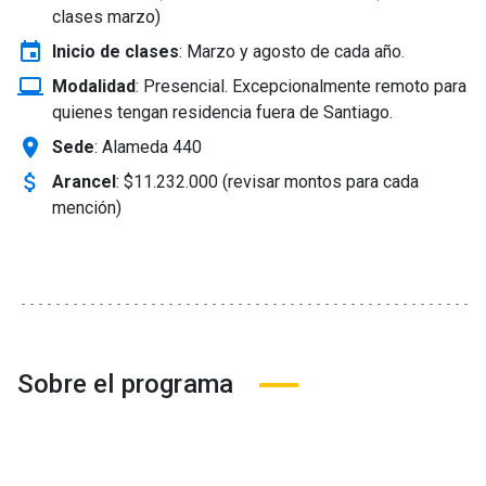
clases marzo)
event
Inicio de clases
:
Marzo y agosto de cada año.
laptop_windows
Modalidad
:
Presencial. Excepcionalmente remoto para
quienes tengan residencia fuera de Santiago.
location_on
Sede
: Alameda 440
attach_money
Arancel
:
$11.232.000 (revisar montos para cada
mención)
Sobre el programa