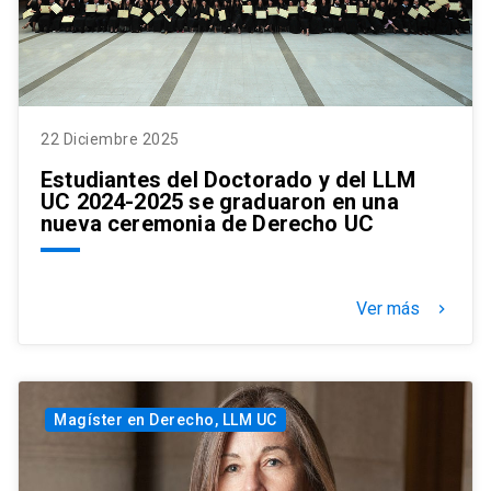
22 Diciembre 2025
Estudiantes del Doctorado y del LLM
UC 2024-2025 se graduaron en una
nueva ceremonia de Derecho UC
Ver más
keyboard_arrow_right
Magíster en Derecho, LLM UC