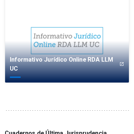
Informativo Jurídico Online RDA LLM
launch
UC
Cuadernos de Última Jurisprudencia