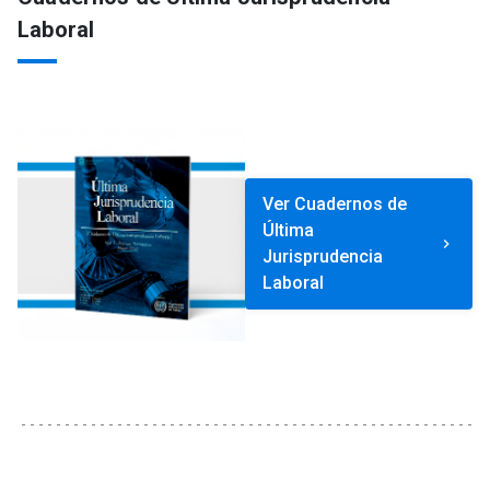
Laboral
Ver Cuadernos de
Última
keyboard_arrow_right
Jurisprudencia
Laboral