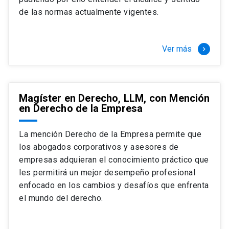
+ 4 cursos a elección (40 créditos)
de las normas actualmente vigentes.
Segundo semestre
+ Modalidad de graduación: Pasantía por
tres meses a tiempo completo (20
Ver más
keyboard_arrow_right
créditos)
Magíster en Derecho, LLM, con Mención
en Derecho de la Empresa
La mención Derecho de la Empresa permite que
los abogados corporativos y asesores de
empresas adquieran el conocimiento práctico que
les permitirá un mejor desempeño profesional
enfocado en los cambios y desafíos que enfrenta
el mundo del derecho.