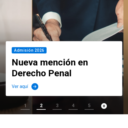
Admisión 2026
Nueva mención en
Derecho Penal
Ver aquí
arrow_forward
pause_circle_filled
1
2
3
4
5