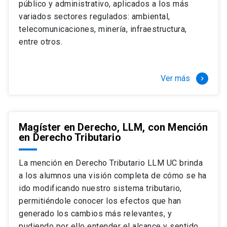
público y administrativo, aplicados a los más
Si optas por la modalidad Full Time:
Juan Ignacio Piña Rochefort
variados sectores regulados: ambiental,
Director Magíster en Derecho, LLM UC
El LLM UC Full Time es una versión del programa
telecomunicaciones, minería, infraestructura,
destinado principalmente a extranjeros, que permite
entre otros.
concentrar todos los ramos y cursarlo durante un año,
de marzo a marzo del año siguiente, según tus
necesidades y expectativas profesionales, eligiendo
Ver más
keyboard_arrow_right
entre una variedad de más de 120 cursos que se
ofrecen semestralmente.
Esta versión supone que te dedicarás
completamente al programa o compatibilizarás un
Magíster en Derecho, LLM, con Mención
en Derecho Tributario
estudio intenso y exigente, con una muy baja carga
laboral, de marzo a noviembre, para dedicarte
completamente a la actividad de graduación de
La mención en Derecho Tributario LLM UC brinda
diciembre a marzo.
a los alumnos una visión completa de cómo se ha
2 cursos mínimos (10 créditos) Primer
ido modificando nuestro sistema tributario,
semestre
permitiéndole conocer los efectos que han
+ 5 cursos a elección (50 créditos) Primer
generado los cambios más relevantes, y
semestre
pudiendo por ello entender el alcance y sentido