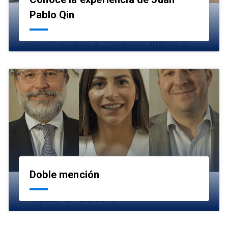
launch
Pablo Qin
Doble mención
launch