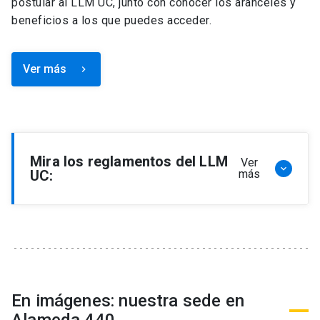
postular al LLM UC, junto con conocer los aranceles y
beneficios a los que puedes acceder.
Ver más
keyboard_arrow_right
Mira los reglamentos del LLM
Ver
keyboard_arrow_down
UC:
más
Reglamento de Programa de Magíster en
Derecho, LLM
Reglamento de Seminarios de Graduación
Programa de Magíster en Derecho, LLM
Reglamento de Becas y Descuentos Programa
En imágenes: nuestra sede en
de Magíster en Derecho, LLM