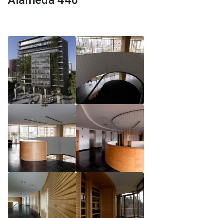
Alameda 440
Reglamento de Magíster, Pontificia Universidad
Católica de Chile
Reglamento de Alumnos de Magíster, Pontificia
Universidad Católica de Chile
Reglamento de Magíster, Pontificia Universidad
Católica de Chile LLM UC 2025
Reglamento de Seminarios de Graduación
Programa de Magíster en Derecho, LLM 2025