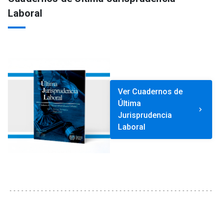
Laboral
Ver Cuadernos de
Última
keyboard_arrow_right
Jurisprudencia
Laboral