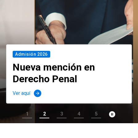
Admisión 2026
Nueva mención en
Derecho Penal
Ver aquí
arrow_forward
pause_circle_filled
1
2
3
4
5