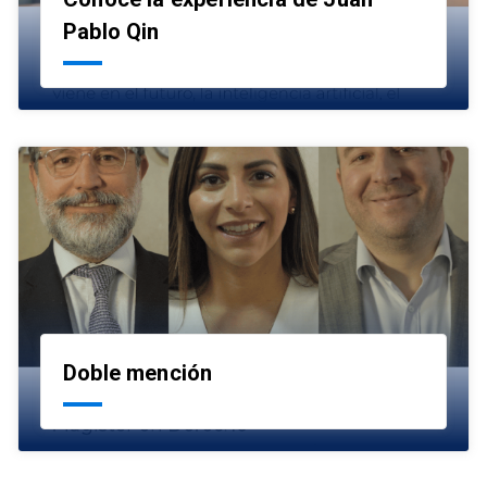
launch
Pablo Qin
Doble mención
launch