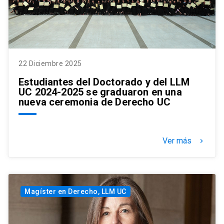
22 Diciembre 2025
Estudiantes del Doctorado y del LLM
UC 2024-2025 se graduaron en una
nueva ceremonia de Derecho UC
Ver más
keyboard_arrow_right
Magíster en Derecho, LLM UC