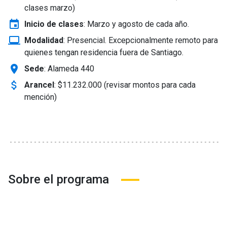
clases marzo)
event
Inicio de clases
:
Marzo y agosto de cada año.
laptop_windows
Modalidad
:
Presencial. Excepcionalmente remoto para
quienes tengan residencia fuera de Santiago.
location_on
Sede
: Alameda 440
attach_money
Arancel
:
$11.232.000 (revisar montos para cada
mención)
Sobre el programa