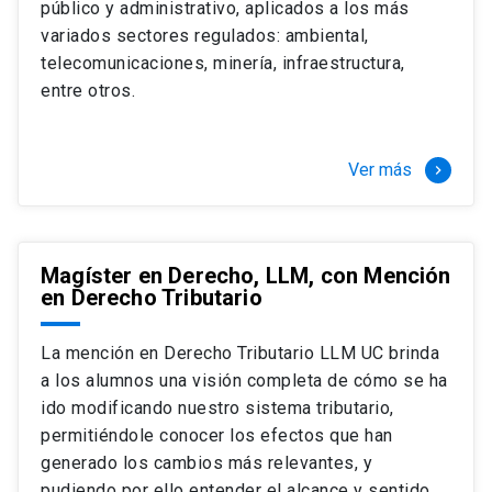
público y administrativo, aplicados a los más
Si optas por la modalidad Full Time:
Juan Ignacio Piña Rochefort
variados sectores regulados: ambiental,
Director Magíster en Derecho, LLM UC
El LLM UC Full Time es una versión del programa
telecomunicaciones, minería, infraestructura,
destinado principalmente a extranjeros, que permite
entre otros.
concentrar todos los ramos y cursarlo durante un año,
de marzo a marzo del año siguiente, según tus
necesidades y expectativas profesionales, eligiendo
Ver más
keyboard_arrow_right
entre una variedad de más de 120 cursos que se
ofrecen semestralmente.
Esta versión supone que te dedicarás
completamente al programa o compatibilizarás un
Magíster en Derecho, LLM, con Mención
en Derecho Tributario
estudio intenso y exigente, con una muy baja carga
laboral, de marzo a noviembre, para dedicarte
completamente a la actividad de graduación de
La mención en Derecho Tributario LLM UC brinda
diciembre a marzo.
a los alumnos una visión completa de cómo se ha
2 cursos mínimos (10 créditos) Primer
ido modificando nuestro sistema tributario,
semestre
permitiéndole conocer los efectos que han
+ 5 cursos a elección (50 créditos) Primer
generado los cambios más relevantes, y
semestre
pudiendo por ello entender el alcance y sentido