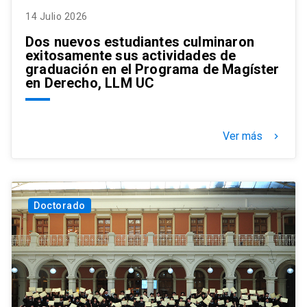
14 Julio 2026
Dos nuevos estudiantes culminaron
exitosamente sus actividades de
graduación en el Programa de Magíster
en Derecho, LLM UC
Ver más
keyboard_arrow_right
Doctorado