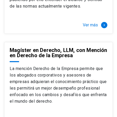
+ 4 cursos a elección (40 créditos)
de las normas actualmente vigentes.
Segundo semestre
+ Modalidad de graduación: Pasantía por
tres meses a tiempo completo (20
Ver más
keyboard_arrow_right
créditos)
Magíster en Derecho, LLM, con Mención
en Derecho de la Empresa
La mención Derecho de la Empresa permite que
los abogados corporativos y asesores de
empresas adquieran el conocimiento práctico que
les permitirá un mejor desempeño profesional
enfocado en los cambios y desafíos que enfrenta
el mundo del derecho.