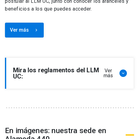
postular al LLM UC, junto con conocer los aranceles y
beneficios a los que puedes acceder.
Ver más
keyboard_arrow_right
Mira los reglamentos del LLM
Ver
keyboard_arrow_down
UC:
más
Reglamento de Programa de Magíster en
Derecho, LLM
Reglamento de Seminarios de Graduación
Programa de Magíster en Derecho, LLM
Reglamento de Becas y Descuentos Programa
En imágenes: nuestra sede en
de Magíster en Derecho, LLM