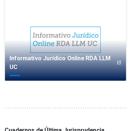
Informativo Jurídico Online RDA LLM
launch
UC
Cuadernos de Última Jurisprudencia