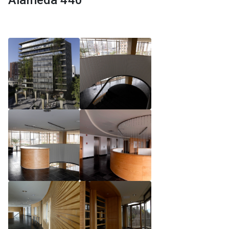
Alameda 440
Reglamento de Magíster, Pontificia Universidad
Católica de Chile
Reglamento de Alumnos de Magíster, Pontificia
Universidad Católica de Chile
Reglamento de Magíster, Pontificia Universidad
Católica de Chile LLM UC 2025
Reglamento de Seminarios de Graduación
Programa de Magíster en Derecho, LLM 2025