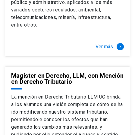
público y administrativo, aplicados a los más
Si optas por la modalidad Full Time:
Juan Ignacio Piña Rochefort
variados sectores regulados: ambiental,
Director Magíster en Derecho, LLM UC
El LLM UC Full Time es una versión del programa
telecomunicaciones, minería, infraestructura,
destinado principalmente a extranjeros, que permite
entre otros.
concentrar todos los ramos y cursarlo durante un año,
de marzo a marzo del año siguiente, según tus
necesidades y expectativas profesionales, eligiendo
Ver más
keyboard_arrow_right
entre una variedad de más de 120 cursos que se
ofrecen semestralmente.
Esta versión supone que te dedicarás
completamente al programa o compatibilizarás un
Magíster en Derecho, LLM, con Mención
en Derecho Tributario
estudio intenso y exigente, con una muy baja carga
laboral, de marzo a noviembre, para dedicarte
completamente a la actividad de graduación de
La mención en Derecho Tributario LLM UC brinda
diciembre a marzo.
a los alumnos una visión completa de cómo se ha
2 cursos mínimos (10 créditos) Primer
ido modificando nuestro sistema tributario,
semestre
permitiéndole conocer los efectos que han
+ 5 cursos a elección (50 créditos) Primer
generado los cambios más relevantes, y
semestre
pudiendo por ello entender el alcance y sentido