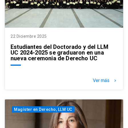
22 Diciembre 2025
Estudiantes del Doctorado y del LLM
UC 2024-2025 se graduaron en una
nueva ceremonia de Derecho UC
Ver más
keyboard_arrow_right
Magíster en Derecho, LLM UC