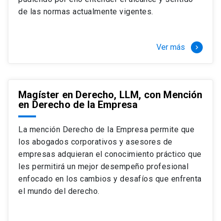
+ 4 cursos a elección (40 créditos)
de las normas actualmente vigentes.
Segundo semestre
+ Modalidad de graduación: Pasantía por
tres meses a tiempo completo (20
Ver más
keyboard_arrow_right
créditos)
Magíster en Derecho, LLM, con Mención
en Derecho de la Empresa
La mención Derecho de la Empresa permite que
los abogados corporativos y asesores de
empresas adquieran el conocimiento práctico que
les permitirá un mejor desempeño profesional
enfocado en los cambios y desafíos que enfrenta
el mundo del derecho.