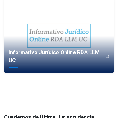
Informativo Jurídico Online RDA LLM
launch
UC
Cuadernos de Última Jurisprudencia