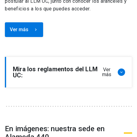
postular al LLM UC, junto con conocer los aranceles y
beneficios a los que puedes acceder.
Ver más
keyboard_arrow_right
Mira los reglamentos del LLM
Ver
keyboard_arrow_down
UC:
más
Reglamento de Programa de Magíster en
Derecho, LLM
Reglamento de Seminarios de Graduación
Programa de Magíster en Derecho, LLM
Reglamento de Becas y Descuentos Programa
En imágenes: nuestra sede en
de Magíster en Derecho, LLM