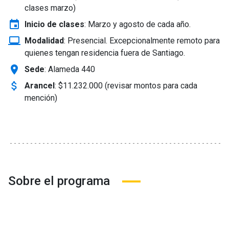
clases marzo)
event
Inicio de clases
:
Marzo y agosto de cada año.
laptop_windows
Modalidad
:
Presencial. Excepcionalmente remoto para
quienes tengan residencia fuera de Santiago.
location_on
Sede
: Alameda 440
attach_money
Arancel
:
$11.232.000 (revisar montos para cada
mención)
Sobre el programa