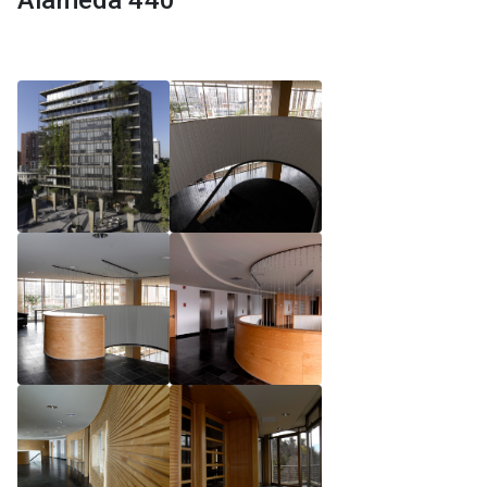
Alameda 440
Reglamento de Magíster, Pontificia Universidad
Católica de Chile
Reglamento de Alumnos de Magíster, Pontificia
Universidad Católica de Chile
Reglamento de Magíster, Pontificia Universidad
Católica de Chile LLM UC 2025
Reglamento de Seminarios de Graduación
Programa de Magíster en Derecho, LLM 2025