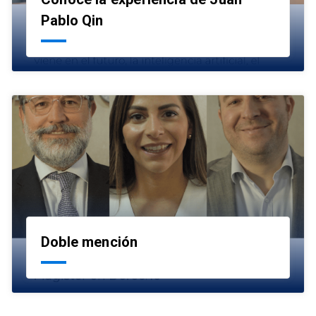
launch
Pablo Qin
Doble mención
launch