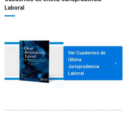
Laboral
Ver Cuadernos de
Última
keyboard_arrow_right
Jurisprudencia
Laboral