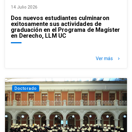
14 Julio 2026
Dos nuevos estudiantes culminaron
exitosamente sus actividades de
graduación en el Programa de Magíster
en Derecho, LLM UC
Ver más
keyboard_arrow_right
Doctorado