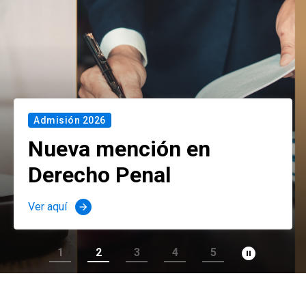
Admisión 2026
Nueva mención en
Derecho Penal
Ver aquí
arrow_forward
pause_circle_filled
1
2
3
4
5