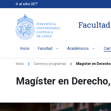
Ir al sitio UC
Facultad
Inicio
Facultad
Académicos
Car
arrow_drop_down
arrow_drop_down
keyboard_arrow_right
keyboard_arrow_right
Inicio
Carrera y programas
Magíster en Derecho
Magíster en Derecho