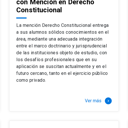
con Mención en Derecho
 del complejo y sofisticado ejercicio profesional. La coinci
os
Constitucional
a calidad de nuestros alumnos, tanto nacionales como extran
os
io, especialmente orientado a las necesidades de la práctica
sos lectivos, seminarios de casos y actualización de jurispru
La mención Derecho Constitucional entrega
rsión en los problemas legales más complejos.
a sus alumnos sólidos conocimientos en el
área, mediante una adecuada integración
o perfeccionamiento en los conocimientos del área, tanto pa
entre el marco doctrinario y jurisprudencial
duración del programa hasta 8 semestres. Los alumnos que 
ca y compleja de los problemas que enfrenta nuestra profesió
de las instituciones objeto de estudio, con
 en lo académico como en lo profesional, haciéndote miembro 
los desafíos profesionales que en su
aplicación se suscitan actualmente y en el
futuro cercano, tanto en el ejercicio público
stinado principalmente a extranjeros, que permite concentrar to
como privado.
y expectativas profesionales, eligiendo entre una variedad de
 al programa o compatibilizarás un estudio intenso y exigente,
vidad de graduación de diciembre a marzo.
Ver más
keyboard_arrow_right
stre
imer semestre
gundo semestre
r tres meses a tiempo completo (20 créditos)