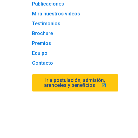
Publicaciones
Mira nuestros videos
Testimonios
Brochure
Premios
Equipo
Contacto
Ir a postulación, admisión,
aranceles y beneficios
launch