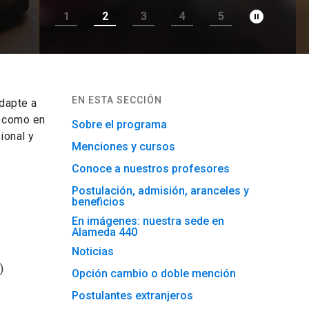
pause_circle_filled
1
2
3
4
5
EN ESTA SECCIÓN
dapte a
l como en
Sobre el programa
ional y
Menciones y cursos
Conoce a nuestros profesores
Postulación, admisión, aranceles y
beneficios
En imágenes: nuestra sede en
Alameda 440
Noticias
)
Opción cambio o doble mención
Postulantes extranjeros