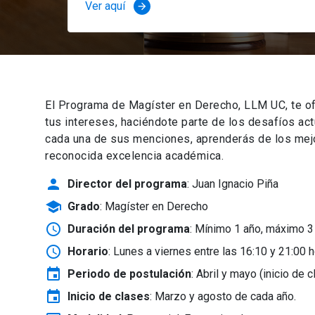
Ver aquí
arrow_forward
El Programa de Magíster en Derecho, LLM UC, te of
tus intereses, haciéndote parte de los desafíos ac
cada una de sus menciones, aprenderás de los mejor
reconocida excelencia académica.
person
Director del programa
: Juan Ignacio Piña
school
Grado
: Magíster en Derecho
schedule
Duración del programa
: Mínimo 1 año, máximo 3
schedule
Horario
: Lunes a viernes entre las 16:10 y 21:00 h
event
Periodo de postulación
: Abril y mayo
(inicio de 
event
Inicio de clases
:
Marzo y agosto de cada año.