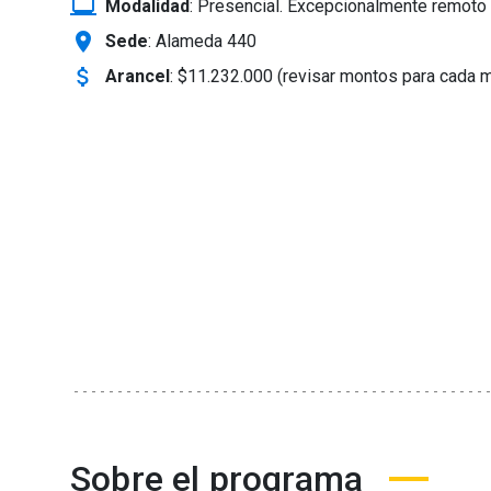
laptop_windows
Modalidad
:
Presencial. Excepcionalmente remoto 
location_on
Sede
: Alameda 440
attach_money
Arancel
:
$11.232.000 (revisar montos para cada 
Sobre el programa