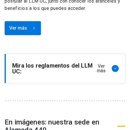
postular al LLM UC, junto con conocer los aranceles y
beneficios a los que puedes acceder.
Ver más
keyboard_arrow_right
Mira los reglamentos del LLM
Ver
keyboard_arrow_down
UC:
más
Reglamento de Programa de Magíster en
Derecho, LLM
Reglamento de Seminarios de Graduación
Programa de Magíster en Derecho, LLM
Reglamento de Becas y Descuentos Programa
En imágenes: nuestra sede en
de Magíster en Derecho, LLM