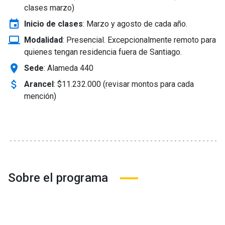
clases marzo)
event
Inicio de clases
:
Marzo y agosto de cada año.
laptop_windows
Modalidad
:
Presencial. Excepcionalmente remoto para
quienes tengan residencia fuera de Santiago.
location_on
Sede
: Alameda 440
attach_money
Arancel
:
$11.232.000 (revisar montos para cada
mención)
Sobre el programa