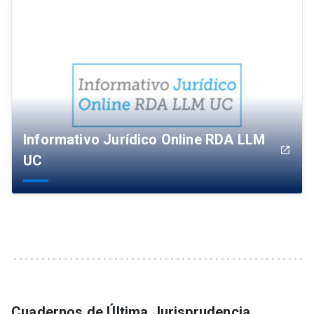
Informativo Jurídico Online RDA LLM
launch
UC
Cuadernos de Última Jurisprudencia