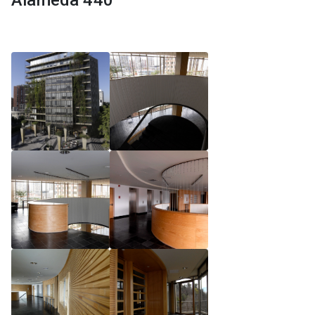
Alameda 440
Reglamento de Magíster, Pontificia Universidad
Católica de Chile
Reglamento de Alumnos de Magíster, Pontificia
Universidad Católica de Chile
Reglamento de Magíster, Pontificia Universidad
Católica de Chile LLM UC 2025
Reglamento de Seminarios de Graduación
Programa de Magíster en Derecho, LLM 2025