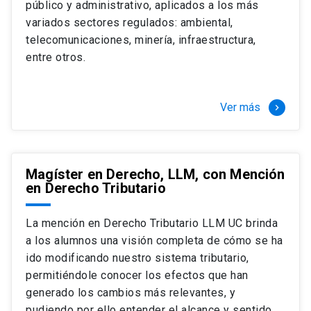
público y administrativo, aplicados a los más
Si optas por la modalidad Full Time:
Juan Ignacio Piña Rochefort
variados sectores regulados: ambiental,
Director Magíster en Derecho, LLM UC
El LLM UC Full Time es una versión del programa
telecomunicaciones, minería, infraestructura,
destinado principalmente a extranjeros, que permite
entre otros.
concentrar todos los ramos y cursarlo durante un año,
de marzo a marzo del año siguiente, según tus
necesidades y expectativas profesionales, eligiendo
Ver más
keyboard_arrow_right
entre una variedad de más de 120 cursos que se
ofrecen semestralmente.
Esta versión supone que te dedicarás
completamente al programa o compatibilizarás un
Magíster en Derecho, LLM, con Mención
en Derecho Tributario
estudio intenso y exigente, con una muy baja carga
laboral, de marzo a noviembre, para dedicarte
completamente a la actividad de graduación de
La mención en Derecho Tributario LLM UC brinda
diciembre a marzo.
a los alumnos una visión completa de cómo se ha
2 cursos mínimos (10 créditos) Primer
ido modificando nuestro sistema tributario,
semestre
permitiéndole conocer los efectos que han
+ 5 cursos a elección (50 créditos) Primer
generado los cambios más relevantes, y
semestre
pudiendo por ello entender el alcance y sentido