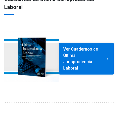
Laboral
Ver Cuadernos de
Última
keyboard_arrow_right
Jurisprudencia
Laboral