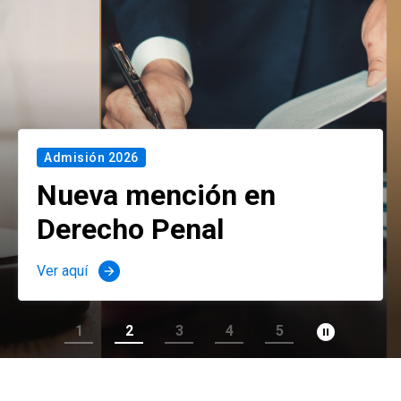
Admisión 2026
Nueva mención en
Derecho Penal
Ver aquí
arrow_forward
pause_circle_filled
1
2
3
4
5