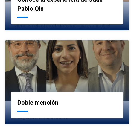
launch
Pablo Qin
Doble mención
launch