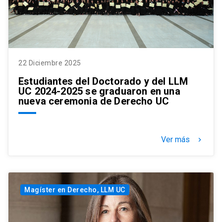
22 Diciembre 2025
Estudiantes del Doctorado y del LLM
UC 2024-2025 se graduaron en una
nueva ceremonia de Derecho UC
Ver más
keyboard_arrow_right
Magíster en Derecho, LLM UC