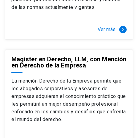
+ 4 cursos a elección (40 créditos)
de las normas actualmente vigentes.
Segundo semestre
+ Modalidad de graduación: Pasantía por
tres meses a tiempo completo (20
Ver más
keyboard_arrow_right
créditos)
Magíster en Derecho, LLM, con Mención
en Derecho de la Empresa
La mención Derecho de la Empresa permite que
los abogados corporativos y asesores de
empresas adquieran el conocimiento práctico que
les permitirá un mejor desempeño profesional
enfocado en los cambios y desafíos que enfrenta
el mundo del derecho.