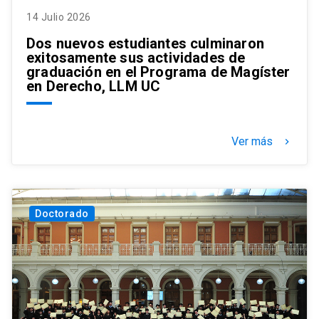
14 Julio 2026
Dos nuevos estudiantes culminaron
exitosamente sus actividades de
graduación en el Programa de Magíster
en Derecho, LLM UC
Ver más
keyboard_arrow_right
Doctorado