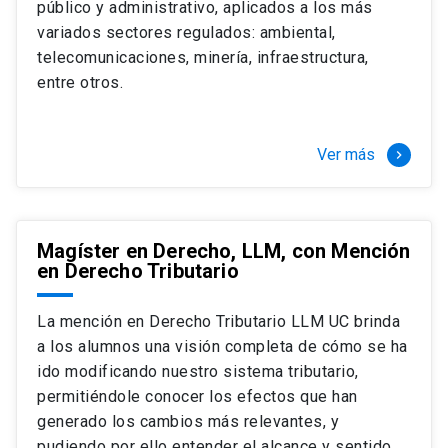
público y administrativo, aplicados a los más
Si optas por la modalidad Full Time:
Juan Ignacio Piña Rochefort
variados sectores regulados: ambiental,
Director Magíster en Derecho, LLM UC
El LLM UC Full Time es una versión del programa
telecomunicaciones, minería, infraestructura,
destinado principalmente a extranjeros, que permite
entre otros.
concentrar todos los ramos y cursarlo durante un año,
de marzo a marzo del año siguiente, según tus
necesidades y expectativas profesionales, eligiendo
Ver más
keyboard_arrow_right
entre una variedad de más de 120 cursos que se
ofrecen semestralmente.
Esta versión supone que te dedicarás
completamente al programa o compatibilizarás un
Magíster en Derecho, LLM, con Mención
en Derecho Tributario
estudio intenso y exigente, con una muy baja carga
laboral, de marzo a noviembre, para dedicarte
completamente a la actividad de graduación de
La mención en Derecho Tributario LLM UC brinda
diciembre a marzo.
a los alumnos una visión completa de cómo se ha
2 cursos mínimos (10 créditos) Primer
ido modificando nuestro sistema tributario,
semestre
permitiéndole conocer los efectos que han
+ 5 cursos a elección (50 créditos) Primer
generado los cambios más relevantes, y
semestre
pudiendo por ello entender el alcance y sentido