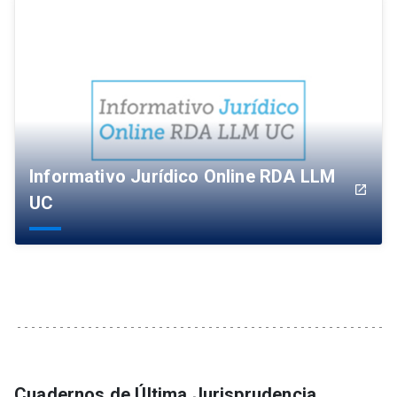
Informativo Jurídico Online RDA LLM
launch
UC
Cuadernos de Última Jurisprudencia