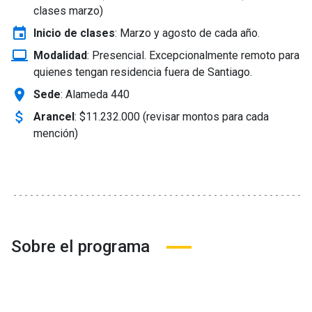
clases marzo)
event
Inicio de clases
:
Marzo y agosto de cada año.
laptop_windows
Modalidad
:
Presencial. Excepcionalmente remoto para
quienes tengan residencia fuera de Santiago.
location_on
Sede
: Alameda 440
attach_money
Arancel
:
$11.232.000 (revisar montos para cada
mención)
Sobre el programa