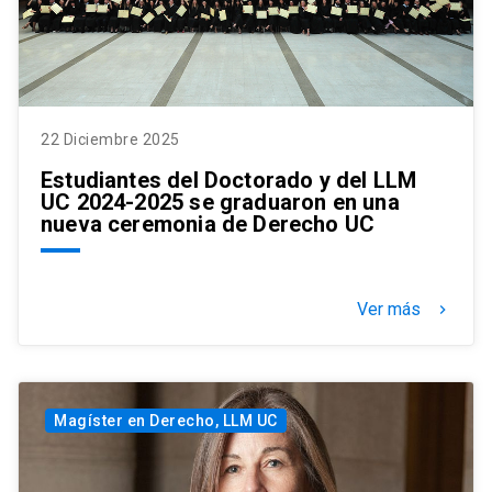
22 Diciembre 2025
Estudiantes del Doctorado y del LLM
UC 2024-2025 se graduaron en una
nueva ceremonia de Derecho UC
Ver más
keyboard_arrow_right
Magíster en Derecho, LLM UC