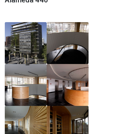
Alameda 440
Reglamento de Magíster, Pontificia Universidad
Católica de Chile
Reglamento de Alumnos de Magíster, Pontificia
Universidad Católica de Chile
Reglamento de Magíster, Pontificia Universidad
Católica de Chile LLM UC 2025
Reglamento de Seminarios de Graduación
Programa de Magíster en Derecho, LLM 2025