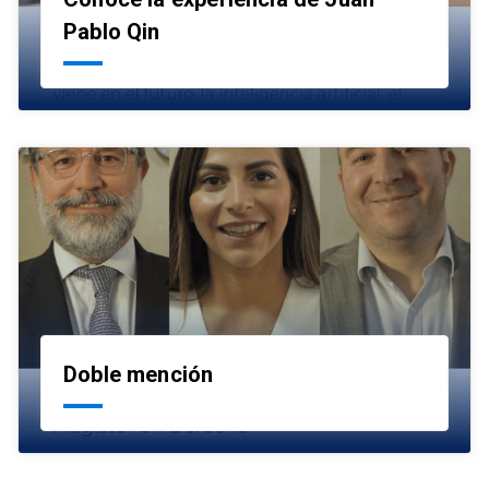
launch
Pablo Qin
Doble mención
launch