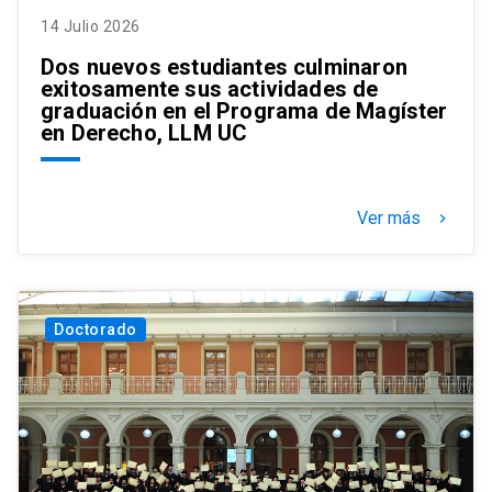
14 Julio 2026
Dos nuevos estudiantes culminaron
exitosamente sus actividades de
graduación en el Programa de Magíster
en Derecho, LLM UC
Ver más
keyboard_arrow_right
Doctorado