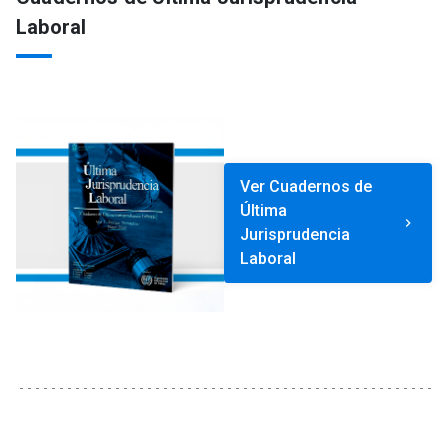
Laboral
Ver Cuadernos de
Última
keyboard_arrow_right
Jurisprudencia
Laboral