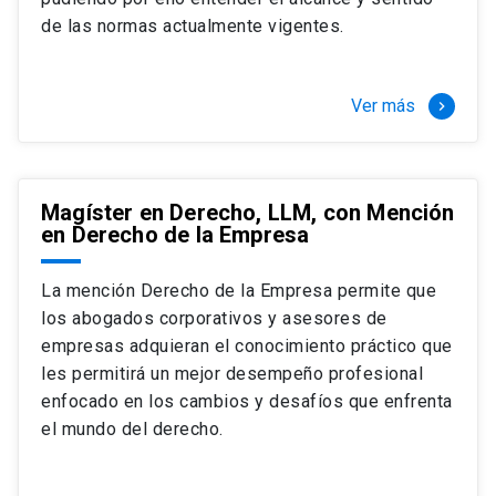
+ 4 cursos a elección (40 créditos)
de las normas actualmente vigentes.
Segundo semestre
+ Modalidad de graduación: Pasantía por
tres meses a tiempo completo (20
Ver más
keyboard_arrow_right
créditos)
Magíster en Derecho, LLM, con Mención
en Derecho de la Empresa
La mención Derecho de la Empresa permite que
los abogados corporativos y asesores de
empresas adquieran el conocimiento práctico que
les permitirá un mejor desempeño profesional
enfocado en los cambios y desafíos que enfrenta
el mundo del derecho.