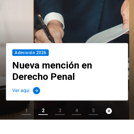
Admisión 2026
Nueva mención en
Derecho Penal
Ver aquí
arrow_forward
pause_circle_filled
1
2
3
4
5