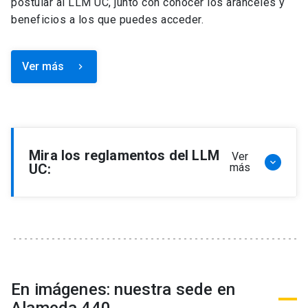
postular al LLM UC, junto con conocer los aranceles y
beneficios a los que puedes acceder.
Ver más
keyboard_arrow_right
Mira los reglamentos del LLM
Ver
keyboard_arrow_down
UC:
más
Reglamento de Programa de Magíster en
Derecho, LLM
Reglamento de Seminarios de Graduación
Programa de Magíster en Derecho, LLM
Reglamento de Becas y Descuentos Programa
En imágenes: nuestra sede en
de Magíster en Derecho, LLM