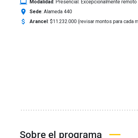
laptop_windows
Modalidad
:
Presencial. Excepcionalmente remoto 
location_on
Sede
: Alameda 440
attach_money
Arancel
:
$11.232.000 (revisar montos para cada 
Sobre el programa