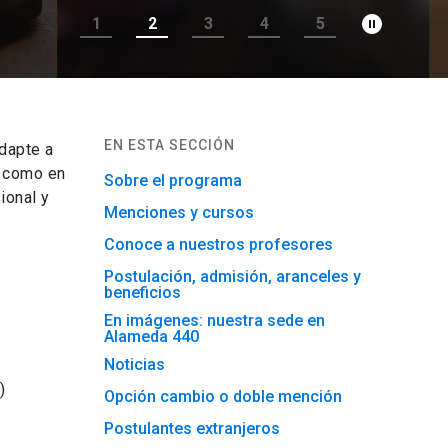
pause_circle_filled
1
2
3
4
5
EN ESTA SECCIÓN
dapte a
l como en
Sobre el programa
ional y
Menciones y cursos
Conoce a nuestros profesores
Postulación, admisión, aranceles y
beneficios
En imágenes: nuestra sede en
Alameda 440
Noticias
)
Opción cambio o doble mención
Postulantes extranjeros