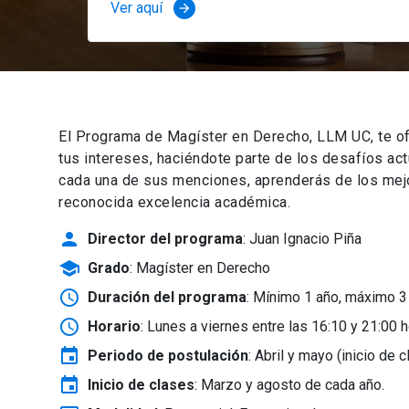
Ver aquí
arrow_forward
El Programa de Magíster en Derecho, LLM UC, te of
tus intereses, haciéndote parte de los desafíos ac
cada una de sus menciones, aprenderás de los mejor
reconocida excelencia académica.
person
Director del programa
: Juan Ignacio Piña
school
Grado
: Magíster en Derecho
schedule
Duración del programa
: Mínimo 1 año, máximo 3
schedule
Horario
: Lunes a viernes entre las 16:10 y 21:00 h
event
Periodo de postulación
: Abril y mayo
(inicio de 
event
Inicio de clases
:
Marzo y agosto de cada año.