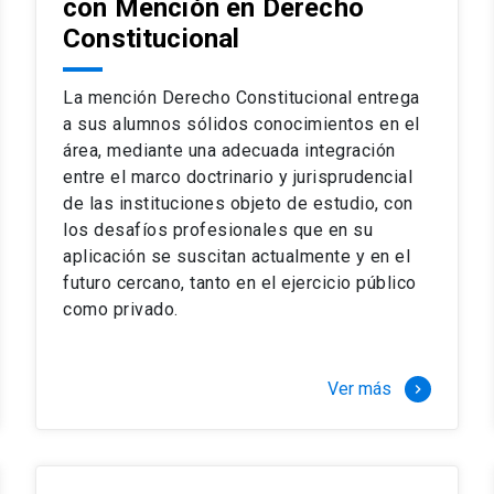
con Mención en Derecho
 del complejo y sofisticado ejercicio profesional. La coinci
os
Constitucional
a calidad de nuestros alumnos, tanto nacionales como extran
os
io, especialmente orientado a las necesidades de la práctica
sos lectivos, seminarios de casos y actualización de jurispru
La mención Derecho Constitucional entrega
rsión en los problemas legales más complejos.
a sus alumnos sólidos conocimientos en el
área, mediante una adecuada integración
o perfeccionamiento en los conocimientos del área, tanto pa
entre el marco doctrinario y jurisprudencial
duración del programa hasta 8 semestres. Los alumnos que 
ca y compleja de los problemas que enfrenta nuestra profesió
de las instituciones objeto de estudio, con
 en lo académico como en lo profesional, haciéndote miembro 
los desafíos profesionales que en su
aplicación se suscitan actualmente y en el
futuro cercano, tanto en el ejercicio público
stinado principalmente a extranjeros, que permite concentrar to
como privado.
y expectativas profesionales, eligiendo entre una variedad de
 al programa o compatibilizarás un estudio intenso y exigente,
vidad de graduación de diciembre a marzo.
Ver más
keyboard_arrow_right
stre
imer semestre
gundo semestre
r tres meses a tiempo completo (20 créditos)