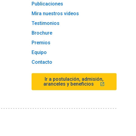
Publicaciones
Mira nuestros videos
Testimonios
Brochure
Premios
Equipo
Contacto
Ir a postulación, admisión,
aranceles y beneficios
launch