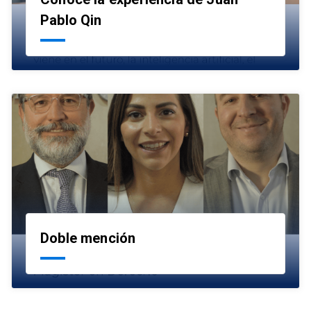
launch
Pablo Qin
Doble mención
launch