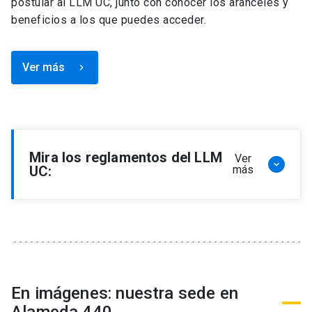
postular al LLM UC, junto con conocer los aranceles y
beneficios a los que puedes acceder.
Ver más
keyboard_arrow_right
Mira los reglamentos del LLM
Ver
keyboard_arrow_down
UC:
más
Reglamento de Programa de Magíster en
Derecho, LLM
Reglamento de Seminarios de Graduación
Programa de Magíster en Derecho, LLM
Reglamento de Becas y Descuentos Programa
En imágenes: nuestra sede en
de Magíster en Derecho, LLM