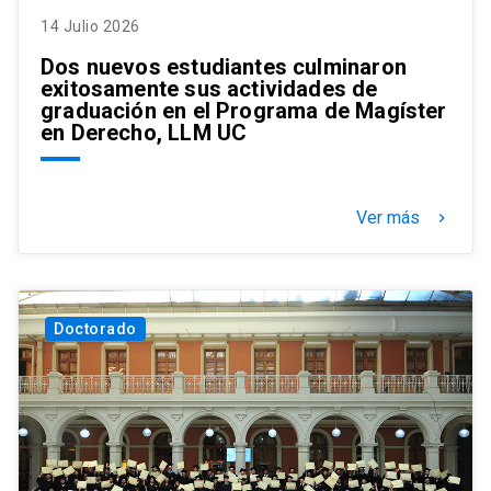
14 Julio 2026
Dos nuevos estudiantes culminaron
exitosamente sus actividades de
graduación en el Programa de Magíster
en Derecho, LLM UC
Ver más
keyboard_arrow_right
Doctorado