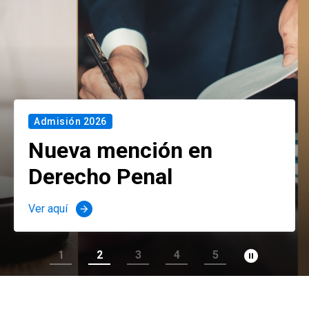
Admisión 2026
Nueva mención en
Derecho Penal
Ver aquí
arrow_forward
pause_circle_filled
1
2
3
4
5