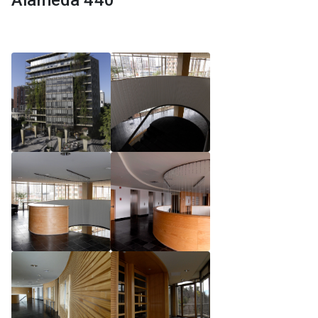
Alameda 440
Reglamento de Magíster, Pontificia Universidad
Católica de Chile
Reglamento de Alumnos de Magíster, Pontificia
Universidad Católica de Chile
Reglamento de Magíster, Pontificia Universidad
Católica de Chile LLM UC 2025
Reglamento de Seminarios de Graduación
Programa de Magíster en Derecho, LLM 2025