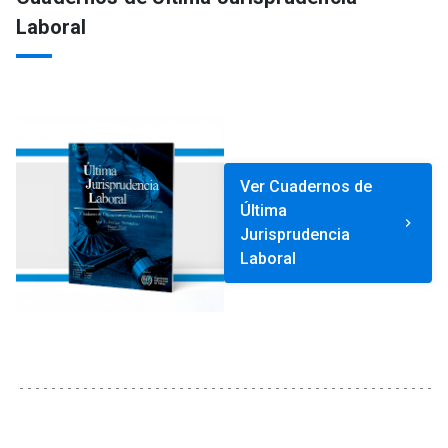
Laboral
Ver Cuadernos de
Última
keyboard_arrow_right
Jurisprudencia
Laboral