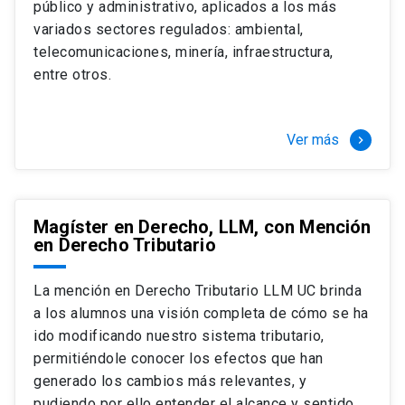
público y administrativo, aplicados a los más
Si optas por la modalidad Full Time:
Juan Ignacio Piña Rochefort
variados sectores regulados: ambiental,
Director Magíster en Derecho, LLM UC
El LLM UC Full Time es una versión del programa
telecomunicaciones, minería, infraestructura,
destinado principalmente a extranjeros, que permite
entre otros.
concentrar todos los ramos y cursarlo durante un año,
de marzo a marzo del año siguiente, según tus
necesidades y expectativas profesionales, eligiendo
Ver más
keyboard_arrow_right
entre una variedad de más de 120 cursos que se
ofrecen semestralmente.
Esta versión supone que te dedicarás
completamente al programa o compatibilizarás un
Magíster en Derecho, LLM, con Mención
en Derecho Tributario
estudio intenso y exigente, con una muy baja carga
laboral, de marzo a noviembre, para dedicarte
completamente a la actividad de graduación de
La mención en Derecho Tributario LLM UC brinda
diciembre a marzo.
a los alumnos una visión completa de cómo se ha
2 cursos mínimos (10 créditos) Primer
ido modificando nuestro sistema tributario,
semestre
permitiéndole conocer los efectos que han
+ 5 cursos a elección (50 créditos) Primer
generado los cambios más relevantes, y
semestre
pudiendo por ello entender el alcance y sentido