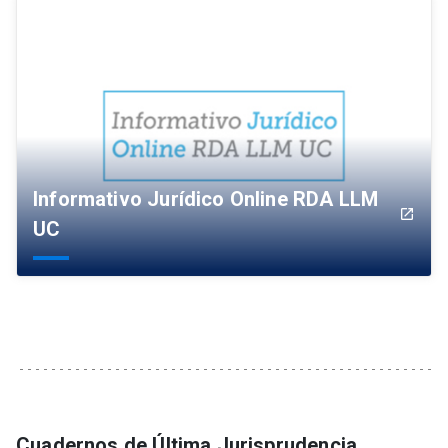
Informativo Jurídico Online RDA LLM
launch
UC
Cuadernos de Última Jurisprudencia