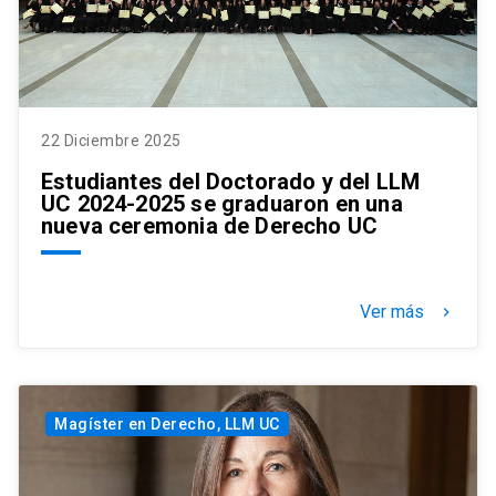
22 Diciembre 2025
Estudiantes del Doctorado y del LLM
UC 2024-2025 se graduaron en una
nueva ceremonia de Derecho UC
Ver más
keyboard_arrow_right
Magíster en Derecho, LLM UC