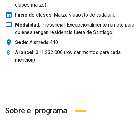
clases marzo)
event
Inicio de clases
:
Marzo y agosto de cada año.
laptop_windows
Modalidad
:
Presencial. Excepcionalmente remoto para
quienes tengan residencia fuera de Santiago.
location_on
Sede
: Alameda 440
attach_money
Arancel
:
$11.232.000 (revisar montos para cada
mención)
Sobre el programa