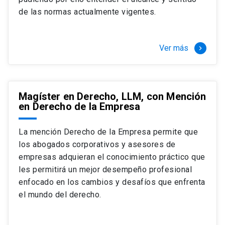
+ 4 cursos a elección (40 créditos)
de las normas actualmente vigentes.
Segundo semestre
+ Modalidad de graduación: Pasantía por
tres meses a tiempo completo (20
Ver más
keyboard_arrow_right
créditos)
Magíster en Derecho, LLM, con Mención
en Derecho de la Empresa
La mención Derecho de la Empresa permite que
los abogados corporativos y asesores de
empresas adquieran el conocimiento práctico que
les permitirá un mejor desempeño profesional
enfocado en los cambios y desafíos que enfrenta
el mundo del derecho.