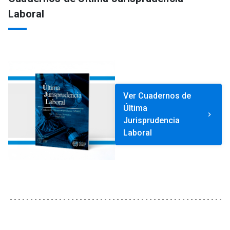
Laboral
Ver Cuadernos de
Última
keyboard_arrow_right
Jurisprudencia
Laboral