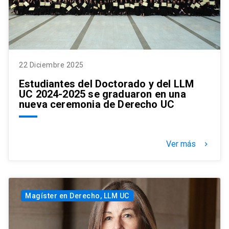
22 Diciembre 2025
Estudiantes del Doctorado y del LLM
UC 2024-2025 se graduaron en una
nueva ceremonia de Derecho UC
Ver más
keyboard_arrow_right
Magíster en Derecho, LLM UC