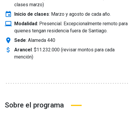
clases marzo)
event
Inicio de clases
:
Marzo y agosto de cada año.
laptop_windows
Modalidad
:
Presencial. Excepcionalmente remoto para
quienes tengan residencia fuera de Santiago.
location_on
Sede
: Alameda 440
attach_money
Arancel
:
$11.232.000 (revisar montos para cada
mención)
Sobre el programa