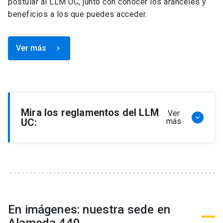
postular al LLM UC, junto con conocer los aranceles y
beneficios a los que puedes acceder.
Ver más
keyboard_arrow_right
Mira los reglamentos del LLM
Ver
keyboard_arrow_down
UC:
más
Reglamento de Programa de Magíster en
Derecho, LLM
Reglamento de Seminarios de Graduación
Programa de Magíster en Derecho, LLM
Reglamento de Becas y Descuentos Programa
En imágenes: nuestra sede en
de Magíster en Derecho, LLM