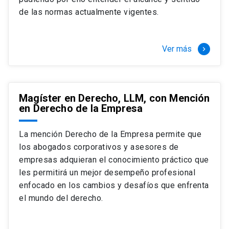
+ 4 cursos a elección (40 créditos)
de las normas actualmente vigentes.
Segundo semestre
+ Modalidad de graduación: Pasantía por
tres meses a tiempo completo (20
Ver más
keyboard_arrow_right
créditos)
Magíster en Derecho, LLM, con Mención
en Derecho de la Empresa
La mención Derecho de la Empresa permite que
los abogados corporativos y asesores de
empresas adquieran el conocimiento práctico que
les permitirá un mejor desempeño profesional
enfocado en los cambios y desafíos que enfrenta
el mundo del derecho.