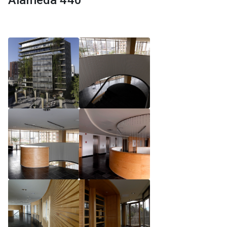
Alameda 440
Reglamento de Magíster, Pontificia Universidad
Católica de Chile
Reglamento de Alumnos de Magíster, Pontificia
Universidad Católica de Chile
Reglamento de Magíster, Pontificia Universidad
Católica de Chile LLM UC 2025
Reglamento de Seminarios de Graduación
Programa de Magíster en Derecho, LLM 2025