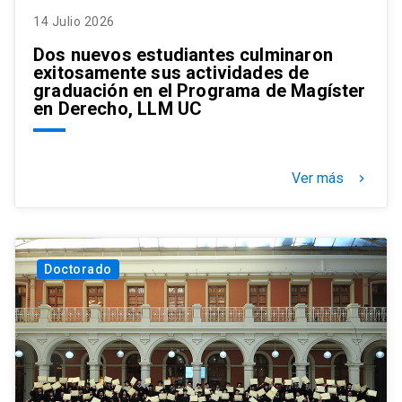
14 Julio 2026
Dos nuevos estudiantes culminaron
exitosamente sus actividades de
graduación en el Programa de Magíster
en Derecho, LLM UC
Ver más
keyboard_arrow_right
Doctorado