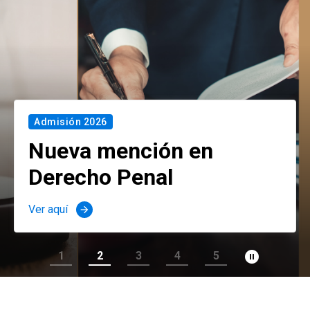
Admisión 2026
Nueva mención en
Derecho Penal
Ver aquí
arrow_forward
pause_circle_filled
1
2
3
4
5