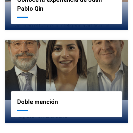
launch
Pablo Qin
Doble mención
launch