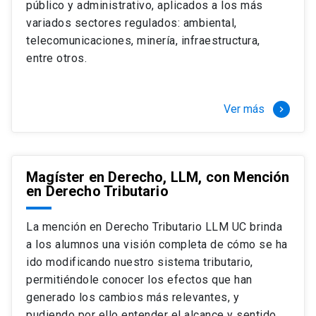
público y administrativo, aplicados a los más
Si optas por la modalidad Full Time:
Juan Ignacio Piña Rochefort
variados sectores regulados: ambiental,
Director Magíster en Derecho, LLM UC
El LLM UC Full Time es una versión del programa
telecomunicaciones, minería, infraestructura,
destinado principalmente a extranjeros, que permite
entre otros.
concentrar todos los ramos y cursarlo durante un año,
de marzo a marzo del año siguiente, según tus
necesidades y expectativas profesionales, eligiendo
Ver más
keyboard_arrow_right
entre una variedad de más de 120 cursos que se
ofrecen semestralmente.
Esta versión supone que te dedicarás
completamente al programa o compatibilizarás un
Magíster en Derecho, LLM, con Mención
en Derecho Tributario
estudio intenso y exigente, con una muy baja carga
laboral, de marzo a noviembre, para dedicarte
completamente a la actividad de graduación de
La mención en Derecho Tributario LLM UC brinda
diciembre a marzo.
a los alumnos una visión completa de cómo se ha
2 cursos mínimos (10 créditos) Primer
ido modificando nuestro sistema tributario,
semestre
permitiéndole conocer los efectos que han
+ 5 cursos a elección (50 créditos) Primer
generado los cambios más relevantes, y
semestre
pudiendo por ello entender el alcance y sentido