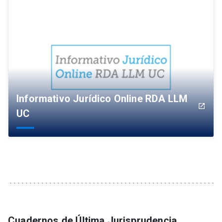
Informativo Jurídico Online RDA LLM
launch
UC
Cuadernos de Última Jurisprudencia