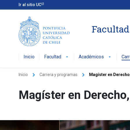
Ir al sitio UC
Facultad
Inicio
Facultad
Académicos
Car
arrow_drop_down
arrow_drop_down
keyboard_arrow_right
keyboard_arrow_right
Inicio
Carrera y programas
Magíster en Derecho
Magíster en Derecho