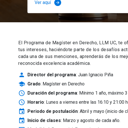
Ver aquí
arrow_forward
El Programa de Magíster en Derecho, LLM UC, te of
tus intereses, haciéndote parte de los desafíos ac
cada una de sus menciones, aprenderás de los mejor
reconocida excelencia académica.
person
Director del programa
: Juan Ignacio Piña
school
Grado
: Magíster en Derecho
schedule
Duración del programa
: Mínimo 1 año, máximo 3
schedule
Horario
: Lunes a viernes entre las 16:10 y 21:00 h
event
Periodo de postulación
: Abril y mayo
(inicio de 
event
Inicio de clases
:
Marzo y agosto de cada año.