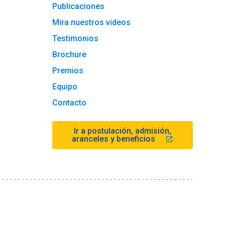
Publicaciones
Mira nuestros videos
Testimonios
Brochure
Premios
Equipo
Contacto
Ir a postulación, admisión,
aranceles y beneficios
launch