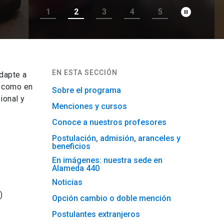
pause_circle_filled
1
2
3
4
5
EN ESTA SECCIÓN
dapte a
l como en
Sobre el programa
ional y
Menciones y cursos
Conoce a nuestros profesores
Postulación, admisión, aranceles y
beneficios
En imágenes: nuestra sede en
Alameda 440
Noticias
)
Opción cambio o doble mención
Postulantes extranjeros