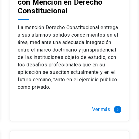
con Mención en Derecho
 del complejo y sofisticado ejercicio profesional. La coinci
os
Constitucional
a calidad de nuestros alumnos, tanto nacionales como extran
os
io, especialmente orientado a las necesidades de la práctica
sos lectivos, seminarios de casos y actualización de jurispru
La mención Derecho Constitucional entrega
rsión en los problemas legales más complejos.
a sus alumnos sólidos conocimientos en el
área, mediante una adecuada integración
o perfeccionamiento en los conocimientos del área, tanto pa
entre el marco doctrinario y jurisprudencial
duración del programa hasta 8 semestres. Los alumnos que 
ca y compleja de los problemas que enfrenta nuestra profesió
de las instituciones objeto de estudio, con
 en lo académico como en lo profesional, haciéndote miembro 
los desafíos profesionales que en su
aplicación se suscitan actualmente y en el
futuro cercano, tanto en el ejercicio público
stinado principalmente a extranjeros, que permite concentrar to
como privado.
y expectativas profesionales, eligiendo entre una variedad de
 al programa o compatibilizarás un estudio intenso y exigente,
vidad de graduación de diciembre a marzo.
Ver más
keyboard_arrow_right
stre
imer semestre
gundo semestre
r tres meses a tiempo completo (20 créditos)