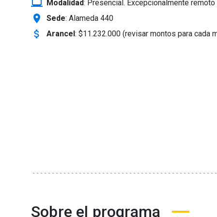
laptop_windows
Modalidad
:
Presencial. Excepcionalmente remoto 
location_on
Sede
: Alameda 440
attach_money
Arancel
:
$11.232.000 (revisar montos para cada 
Sobre el programa