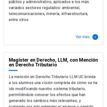
público y administrativo, aplicados a los más
Si optas por la modalidad Full Time:
Juan Ignacio Piña Rochefort
variados sectores regulados: ambiental,
Director Magíster en Derecho, LLM UC
El LLM UC Full Time es una versión del programa
telecomunicaciones, minería, infraestructura,
destinado principalmente a extranjeros, que permite
entre otros.
concentrar todos los ramos y cursarlo durante un año,
de marzo a marzo del año siguiente, según tus
necesidades y expectativas profesionales, eligiendo
Ver más
keyboard_arrow_right
entre una variedad de más de 120 cursos que se
ofrecen semestralmente.
Esta versión supone que te dedicarás
completamente al programa o compatibilizarás un
Magíster en Derecho, LLM, con Mención
en Derecho Tributario
estudio intenso y exigente, con una muy baja carga
laboral, de marzo a noviembre, para dedicarte
completamente a la actividad de graduación de
La mención en Derecho Tributario LLM UC brinda
diciembre a marzo.
a los alumnos una visión completa de cómo se ha
2 cursos mínimos (10 créditos) Primer
ido modificando nuestro sistema tributario,
semestre
permitiéndole conocer los efectos que han
+ 5 cursos a elección (50 créditos) Primer
generado los cambios más relevantes, y
semestre
pudiendo por ello entender el alcance y sentido