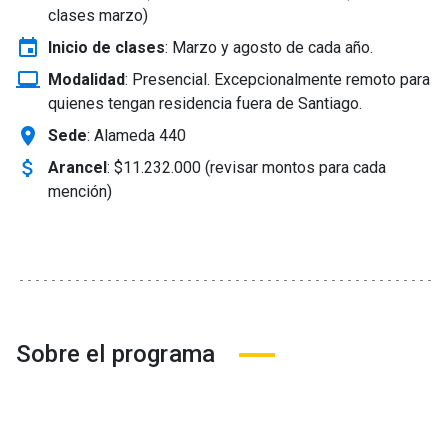
clases marzo)
event
Inicio de clases
:
Marzo y agosto de cada año.
laptop_windows
Modalidad
:
Presencial. Excepcionalmente remoto para
quienes tengan residencia fuera de Santiago.
location_on
Sede
: Alameda 440
attach_money
Arancel
:
$11.232.000 (revisar montos para cada
mención)
Sobre el programa