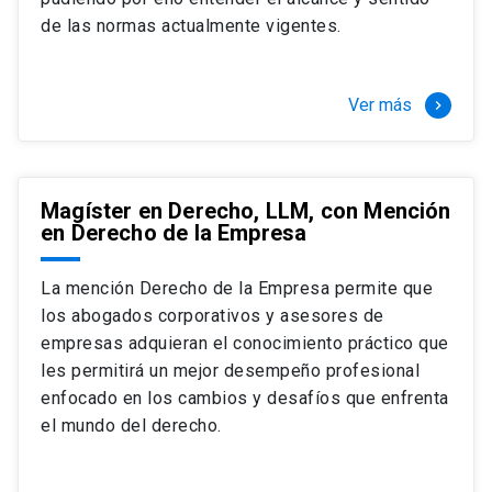
+ 4 cursos a elección (40 créditos)
de las normas actualmente vigentes.
Segundo semestre
+ Modalidad de graduación: Pasantía por
tres meses a tiempo completo (20
Ver más
keyboard_arrow_right
créditos)
Magíster en Derecho, LLM, con Mención
en Derecho de la Empresa
La mención Derecho de la Empresa permite que
los abogados corporativos y asesores de
empresas adquieran el conocimiento práctico que
les permitirá un mejor desempeño profesional
enfocado en los cambios y desafíos que enfrenta
el mundo del derecho.