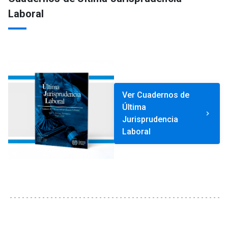
Laboral
Ver Cuadernos de
Última
keyboard_arrow_right
Jurisprudencia
Laboral