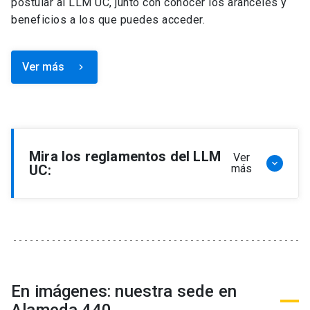
postular al LLM UC, junto con conocer los aranceles y
beneficios a los que puedes acceder.
Ver más
keyboard_arrow_right
Mira los reglamentos del LLM
Ver
keyboard_arrow_down
UC:
más
Reglamento de Programa de Magíster en
Derecho, LLM
Reglamento de Seminarios de Graduación
Programa de Magíster en Derecho, LLM
Reglamento de Becas y Descuentos Programa
En imágenes: nuestra sede en
de Magíster en Derecho, LLM