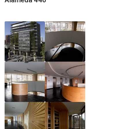
Alameda 440
Reglamento de Magíster, Pontificia Universidad
Católica de Chile
Reglamento de Alumnos de Magíster, Pontificia
Universidad Católica de Chile
Reglamento de Magíster, Pontificia Universidad
Católica de Chile LLM UC 2025
Reglamento de Seminarios de Graduación
Programa de Magíster en Derecho, LLM 2025