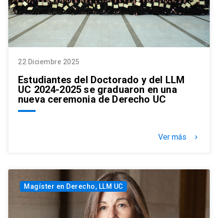
22 Diciembre 2025
Estudiantes del Doctorado y del LLM
UC 2024-2025 se graduaron en una
nueva ceremonia de Derecho UC
Ver más
keyboard_arrow_right
Magíster en Derecho, LLM UC