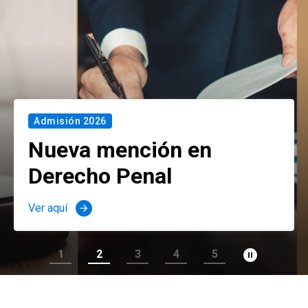
Admisión 2026
Nueva mención en
Derecho Penal
Ver aquí
arrow_forward
pause_circle_filled
1
2
3
4
5