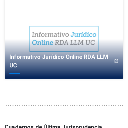
Informativo Jurídico Online RDA LLM
launch
UC
Cuadernos de Última Jurisprudencia