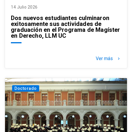
14 Julio 2026
Dos nuevos estudiantes culminaron
exitosamente sus actividades de
graduación en el Programa de Magíster
en Derecho, LLM UC
Ver más
keyboard_arrow_right
Doctorado