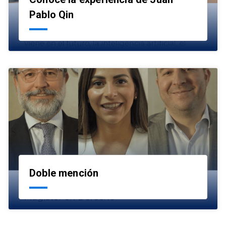
launch
Pablo Qin
Doble mención
launch