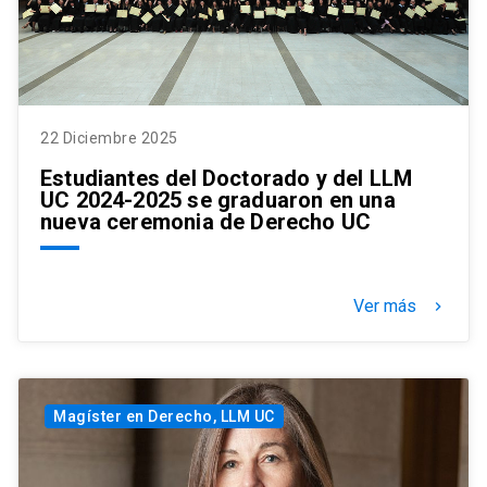
22 Diciembre 2025
Estudiantes del Doctorado y del LLM
UC 2024-2025 se graduaron en una
nueva ceremonia de Derecho UC
Ver más
keyboard_arrow_right
Magíster en Derecho, LLM UC