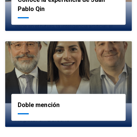
launch
Pablo Qin
Doble mención
launch