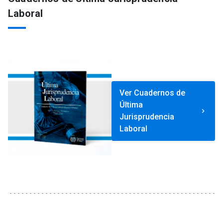
Laboral
Ver Cuadernos de
Última
keyboard_arrow_right
Jurisprudencia
Laboral