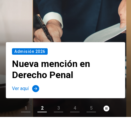
Admisión 2026
Nueva mención en
Derecho Penal
Ver aquí
arrow_forward
pause_circle_filled
1
2
3
4
5