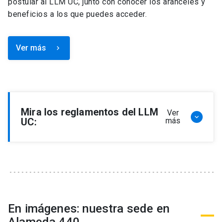
postular al LLM UC, junto con conocer los aranceles y
beneficios a los que puedes acceder.
Ver más
keyboard_arrow_right
Mira los reglamentos del LLM
Ver
keyboard_arrow_down
UC:
más
Reglamento de Programa de Magíster en
Derecho, LLM
Reglamento de Seminarios de Graduación
Programa de Magíster en Derecho, LLM
Reglamento de Becas y Descuentos Programa
En imágenes: nuestra sede en
de Magíster en Derecho, LLM