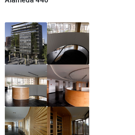
Alameda 440
Reglamento de Magíster, Pontificia Universidad
Católica de Chile
Reglamento de Alumnos de Magíster, Pontificia
Universidad Católica de Chile
Reglamento de Magíster, Pontificia Universidad
Católica de Chile LLM UC 2025
Reglamento de Seminarios de Graduación
Programa de Magíster en Derecho, LLM 2025