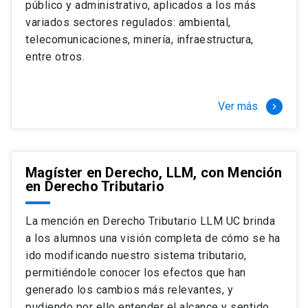
público y administrativo, aplicados a los más
Si optas por la modalidad Full Time:
Juan Ignacio Piña Rochefort
variados sectores regulados: ambiental,
Director Magíster en Derecho, LLM UC
El LLM UC Full Time es una versión del programa
telecomunicaciones, minería, infraestructura,
destinado principalmente a extranjeros, que permite
entre otros.
concentrar todos los ramos y cursarlo durante un año,
de marzo a marzo del año siguiente, según tus
necesidades y expectativas profesionales, eligiendo
Ver más
keyboard_arrow_right
entre una variedad de más de 120 cursos que se
ofrecen semestralmente.
Esta versión supone que te dedicarás
completamente al programa o compatibilizarás un
Magíster en Derecho, LLM, con Mención
en Derecho Tributario
estudio intenso y exigente, con una muy baja carga
laboral, de marzo a noviembre, para dedicarte
completamente a la actividad de graduación de
La mención en Derecho Tributario LLM UC brinda
diciembre a marzo.
a los alumnos una visión completa de cómo se ha
2 cursos mínimos (10 créditos) Primer
ido modificando nuestro sistema tributario,
semestre
permitiéndole conocer los efectos que han
+ 5 cursos a elección (50 créditos) Primer
generado los cambios más relevantes, y
semestre
pudiendo por ello entender el alcance y sentido