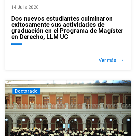
14 Julio 2026
Dos nuevos estudiantes culminaron
exitosamente sus actividades de
graduación en el Programa de Magíster
en Derecho, LLM UC
Ver más
keyboard_arrow_right
Doctorado