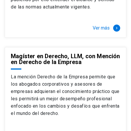
+ 4 cursos a elección (40 créditos)
de las normas actualmente vigentes.
Segundo semestre
+ Modalidad de graduación: Pasantía por
tres meses a tiempo completo (20
Ver más
keyboard_arrow_right
créditos)
Magíster en Derecho, LLM, con Mención
en Derecho de la Empresa
La mención Derecho de la Empresa permite que
los abogados corporativos y asesores de
empresas adquieran el conocimiento práctico que
les permitirá un mejor desempeño profesional
enfocado en los cambios y desafíos que enfrenta
el mundo del derecho.