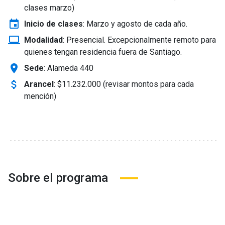
clases marzo)
event
Inicio de clases
:
Marzo y agosto de cada año.
laptop_windows
Modalidad
:
Presencial. Excepcionalmente remoto para
quienes tengan residencia fuera de Santiago.
location_on
Sede
: Alameda 440
attach_money
Arancel
:
$11.232.000 (revisar montos para cada
mención)
Sobre el programa