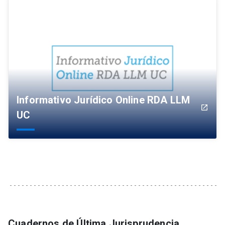
Informativo Jurídico Online RDA LLM
launch
UC
Cuadernos de Última Jurisprudencia