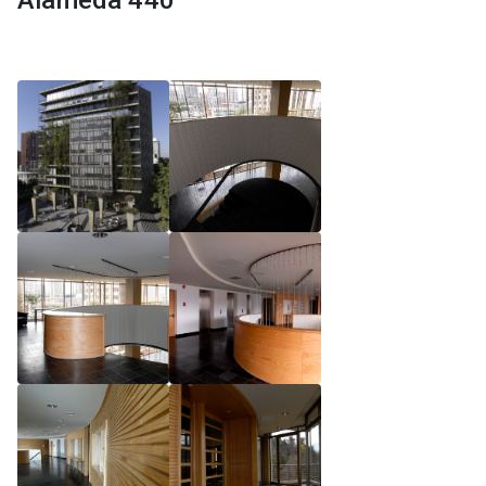
Alameda 440
Reglamento de Magíster, Pontificia Universidad
Católica de Chile
Reglamento de Alumnos de Magíster, Pontificia
Universidad Católica de Chile
Reglamento de Magíster, Pontificia Universidad
Católica de Chile LLM UC 2025
Reglamento de Seminarios de Graduación
Programa de Magíster en Derecho, LLM 2025