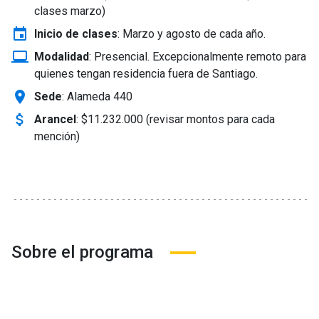
clases marzo)
event
Inicio de clases
:
Marzo y agosto de cada año.
laptop_windows
Modalidad
:
Presencial. Excepcionalmente remoto para
quienes tengan residencia fuera de Santiago.
location_on
Sede
: Alameda 440
attach_money
Arancel
:
$11.232.000 (revisar montos para cada
mención)
Sobre el programa