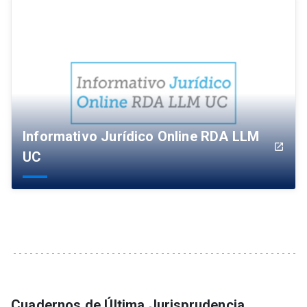
Informativo Jurídico Online RDA LLM
launch
UC
Cuadernos de Última Jurisprudencia