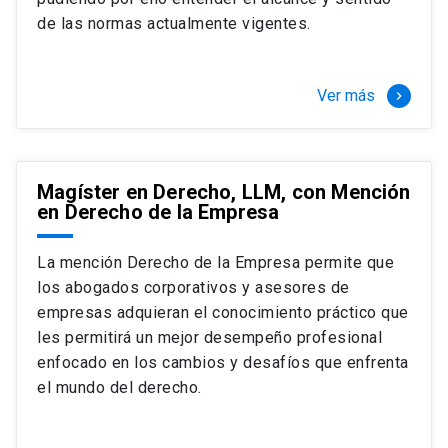
+ 4 cursos a elección (40 créditos)
de las normas actualmente vigentes.
Segundo semestre
+ Modalidad de graduación: Pasantía por
tres meses a tiempo completo (20
Ver más
keyboard_arrow_right
créditos)
Magíster en Derecho, LLM, con Mención
en Derecho de la Empresa
La mención Derecho de la Empresa permite que
los abogados corporativos y asesores de
empresas adquieran el conocimiento práctico que
les permitirá un mejor desempeño profesional
enfocado en los cambios y desafíos que enfrenta
el mundo del derecho.