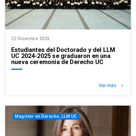
22 Diciembre 2025
Estudiantes del Doctorado y del LLM
UC 2024-2025 se graduaron en una
nueva ceremonia de Derecho UC
Ver más
keyboard_arrow_right
Magíster en Derecho, LLM UC