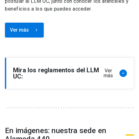
postular al LLM UC, junto con conocer los aranceles y
beneficios a los que puedes acceder.
Ver más
keyboard_arrow_right
Mira los reglamentos del LLM
Ver
keyboard_arrow_down
UC:
más
Reglamento de Programa de Magíster en
Derecho, LLM
Reglamento de Seminarios de Graduación
Programa de Magíster en Derecho, LLM
Reglamento de Becas y Descuentos Programa
En imágenes: nuestra sede en
de Magíster en Derecho, LLM