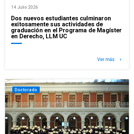
14 Julio 2026
Dos nuevos estudiantes culminaron
exitosamente sus actividades de
graduación en el Programa de Magíster
en Derecho, LLM UC
Ver más
keyboard_arrow_right
Doctorado