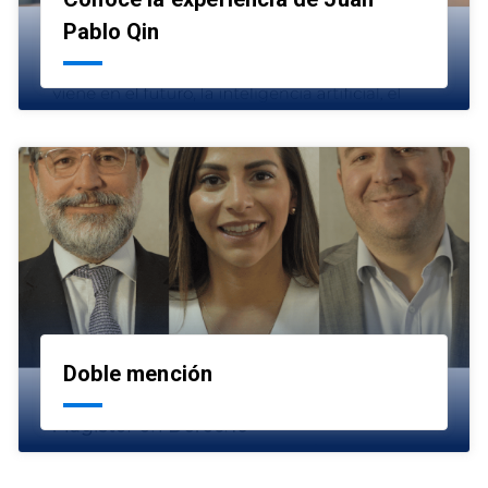
launch
Pablo Qin
Doble mención
launch