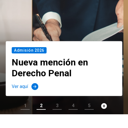
Admisión 2026
Nueva mención en
Derecho Penal
Ver aquí
arrow_forward
pause_circle_filled
1
2
3
4
5