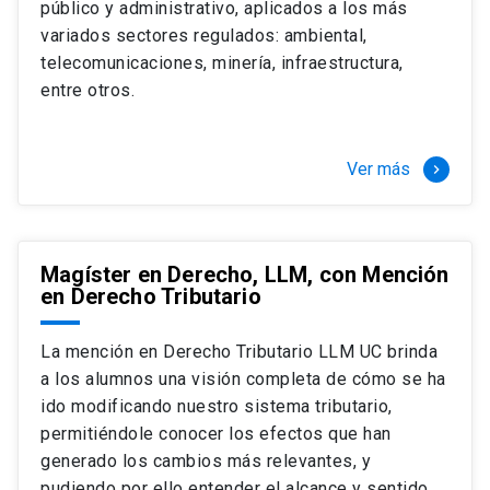
público y administrativo, aplicados a los más
Si optas por la modalidad Full Time:
Juan Ignacio Piña Rochefort
variados sectores regulados: ambiental,
Director Magíster en Derecho, LLM UC
El LLM UC Full Time es una versión del programa
telecomunicaciones, minería, infraestructura,
destinado principalmente a extranjeros, que permite
entre otros.
concentrar todos los ramos y cursarlo durante un año,
de marzo a marzo del año siguiente, según tus
necesidades y expectativas profesionales, eligiendo
Ver más
keyboard_arrow_right
entre una variedad de más de 120 cursos que se
ofrecen semestralmente.
Esta versión supone que te dedicarás
completamente al programa o compatibilizarás un
Magíster en Derecho, LLM, con Mención
en Derecho Tributario
estudio intenso y exigente, con una muy baja carga
laboral, de marzo a noviembre, para dedicarte
completamente a la actividad de graduación de
La mención en Derecho Tributario LLM UC brinda
diciembre a marzo.
a los alumnos una visión completa de cómo se ha
2 cursos mínimos (10 créditos) Primer
ido modificando nuestro sistema tributario,
semestre
permitiéndole conocer los efectos que han
+ 5 cursos a elección (50 créditos) Primer
generado los cambios más relevantes, y
semestre
pudiendo por ello entender el alcance y sentido