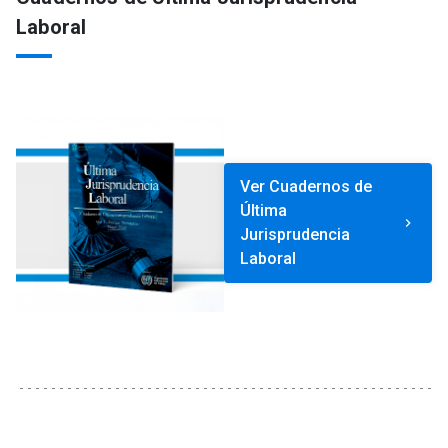
Laboral
Ver Cuadernos de
Última
keyboard_arrow_right
Jurisprudencia
Laboral