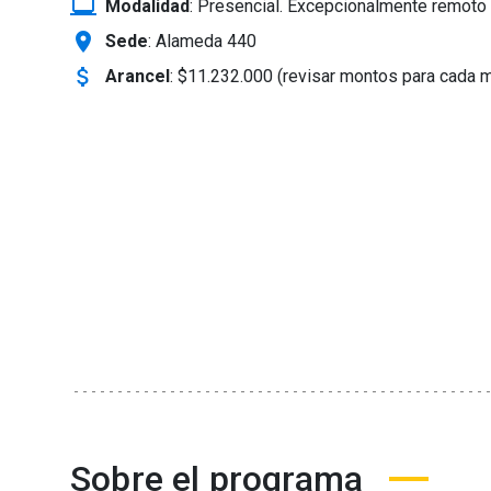
laptop_windows
Modalidad
:
Presencial. Excepcionalmente remoto 
location_on
Sede
: Alameda 440
attach_money
Arancel
:
$11.232.000 (revisar montos para cada 
Sobre el programa