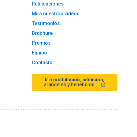
Publicaciones
Mira nuestros videos
Testimonios
Brochure
Premios
Equipo
Contacto
Ir a postulación, admisión,
aranceles y beneficios
launch