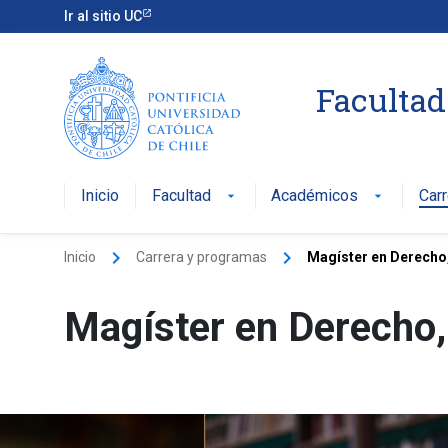
Ir al sitio UC
Facultad
Inicio
Facultad
Académicos
Car
arrow_drop_down
arrow_drop_down
keyboard_arrow_right
keyboard_arrow_right
Inicio
Carrera y programas
Magíster en Derecho
Magíster en Derecho