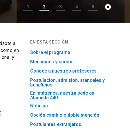
pause_circle_filled
1
2
3
4
5
EN ESTA SECCIÓN
dapte a
l como en
Sobre el programa
ional y
Menciones y cursos
Conoce a nuestros profesores
Postulación, admisión, aranceles y
beneficios
En imágenes: nuestra sede en
Alameda 440
Noticias
)
Opción cambio o doble mención
Postulantes extranjeros