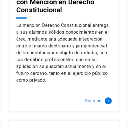
con Mención en Derecho
 del complejo y sofisticado ejercicio profesional. La coinci
os
Constitucional
a calidad de nuestros alumnos, tanto nacionales como extran
os
io, especialmente orientado a las necesidades de la práctica
sos lectivos, seminarios de casos y actualización de jurispru
La mención Derecho Constitucional entrega
rsión en los problemas legales más complejos.
a sus alumnos sólidos conocimientos en el
área, mediante una adecuada integración
o perfeccionamiento en los conocimientos del área, tanto pa
entre el marco doctrinario y jurisprudencial
duración del programa hasta 8 semestres. Los alumnos que 
ca y compleja de los problemas que enfrenta nuestra profesió
de las instituciones objeto de estudio, con
 en lo académico como en lo profesional, haciéndote miembro 
los desafíos profesionales que en su
aplicación se suscitan actualmente y en el
futuro cercano, tanto en el ejercicio público
stinado principalmente a extranjeros, que permite concentrar to
como privado.
y expectativas profesionales, eligiendo entre una variedad de
 al programa o compatibilizarás un estudio intenso y exigente,
vidad de graduación de diciembre a marzo.
Ver más
keyboard_arrow_right
stre
imer semestre
gundo semestre
r tres meses a tiempo completo (20 créditos)