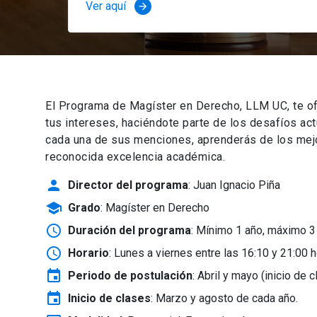
Ver aquí
arrow_forward
El Programa de Magíster en Derecho, LLM UC, te of
tus intereses, haciéndote parte de los desafíos ac
cada una de sus menciones, aprenderás de los mejor
reconocida excelencia académica.
person
Director del programa
: Juan Ignacio Piña
school
Grado
: Magíster en Derecho
schedule
Duración del programa
: Mínimo 1 año, máximo 3
schedule
Horario
: Lunes a viernes entre las 16:10 y 21:00 h
event
Periodo de postulación
: Abril y mayo
(inicio de 
event
Inicio de clases
:
Marzo y agosto de cada año.