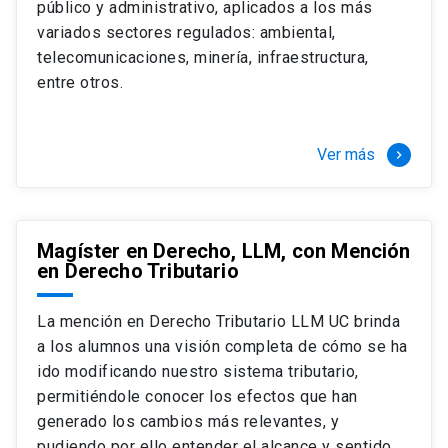
público y administrativo, aplicados a los más
Si optas por la modalidad Full Time:
Juan Ignacio Piña Rochefort
variados sectores regulados: ambiental,
Director Magíster en Derecho, LLM UC
El LLM UC Full Time es una versión del programa
telecomunicaciones, minería, infraestructura,
destinado principalmente a extranjeros, que permite
entre otros.
concentrar todos los ramos y cursarlo durante un año,
de marzo a marzo del año siguiente, según tus
necesidades y expectativas profesionales, eligiendo
Ver más
keyboard_arrow_right
entre una variedad de más de 120 cursos que se
ofrecen semestralmente.
Esta versión supone que te dedicarás
completamente al programa o compatibilizarás un
Magíster en Derecho, LLM, con Mención
en Derecho Tributario
estudio intenso y exigente, con una muy baja carga
laboral, de marzo a noviembre, para dedicarte
completamente a la actividad de graduación de
La mención en Derecho Tributario LLM UC brinda
diciembre a marzo.
a los alumnos una visión completa de cómo se ha
2 cursos mínimos (10 créditos) Primer
ido modificando nuestro sistema tributario,
semestre
permitiéndole conocer los efectos que han
+ 5 cursos a elección (50 créditos) Primer
generado los cambios más relevantes, y
semestre
pudiendo por ello entender el alcance y sentido