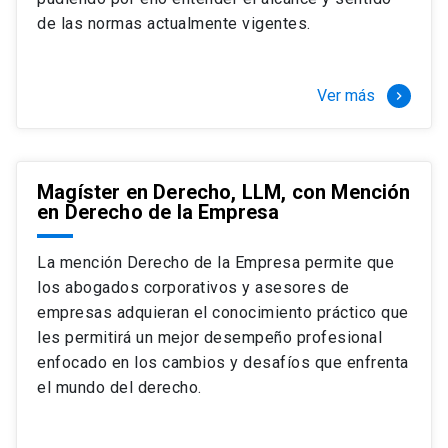
+ 4 cursos a elección (40 créditos)
de las normas actualmente vigentes.
Segundo semestre
+ Modalidad de graduación: Pasantía por
tres meses a tiempo completo (20
Ver más
keyboard_arrow_right
créditos)
Magíster en Derecho, LLM, con Mención
en Derecho de la Empresa
La mención Derecho de la Empresa permite que
los abogados corporativos y asesores de
empresas adquieran el conocimiento práctico que
les permitirá un mejor desempeño profesional
enfocado en los cambios y desafíos que enfrenta
el mundo del derecho.