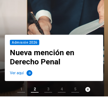
Admisión 2026
Nueva mención en
Derecho Penal
Ver aquí
arrow_forward
pause_circle_filled
1
2
3
4
5