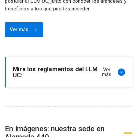
postular al LLM UC, junto con conocer los aranceles y
beneficios a los que puedes acceder.
Ver más
keyboard_arrow_right
Mira los reglamentos del LLM
Ver
keyboard_arrow_down
UC:
más
Reglamento de Programa de Magíster en
Derecho, LLM
Reglamento de Seminarios de Graduación
Programa de Magíster en Derecho, LLM
Reglamento de Becas y Descuentos Programa
En imágenes: nuestra sede en
de Magíster en Derecho, LLM