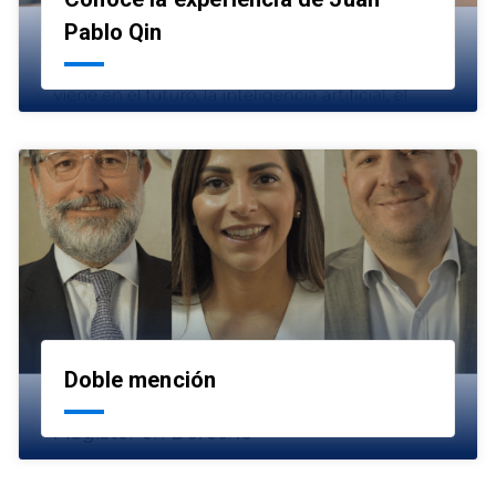
launch
Pablo Qin
Doble mención
launch