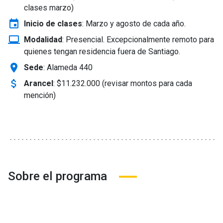
clases marzo)
event
Inicio de clases
:
Marzo y agosto de cada año.
laptop_windows
Modalidad
:
Presencial. Excepcionalmente remoto para
quienes tengan residencia fuera de Santiago.
location_on
Sede
: Alameda 440
attach_money
Arancel
:
$11.232.000 (revisar montos para cada
mención)
Sobre el programa