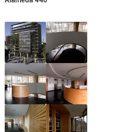
Alameda 440
Reglamento de Magíster, Pontificia Universidad
Católica de Chile
Reglamento de Alumnos de Magíster, Pontificia
Universidad Católica de Chile
Reglamento de Magíster, Pontificia Universidad
Católica de Chile LLM UC 2025
Reglamento de Seminarios de Graduación
Programa de Magíster en Derecho, LLM 2025