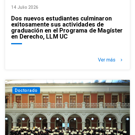
14 Julio 2026
Dos nuevos estudiantes culminaron
exitosamente sus actividades de
graduación en el Programa de Magíster
en Derecho, LLM UC
Ver más
keyboard_arrow_right
Doctorado