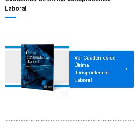
Laboral
Ver Cuadernos de
Última
keyboard_arrow_right
Jurisprudencia
Laboral