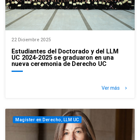
22 Diciembre 2025
Estudiantes del Doctorado y del LLM
UC 2024-2025 se graduaron en una
nueva ceremonia de Derecho UC
Ver más
keyboard_arrow_right
Magíster en Derecho, LLM UC