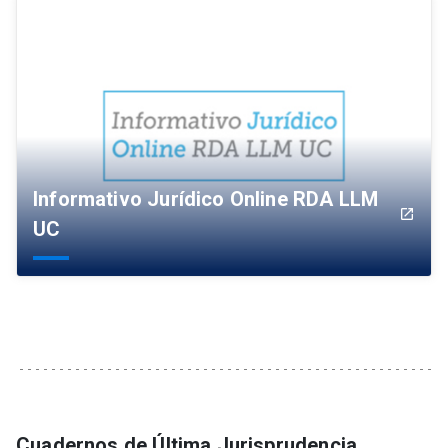
Informativo Jurídico Online RDA LLM
launch
UC
Cuadernos de Última Jurisprudencia