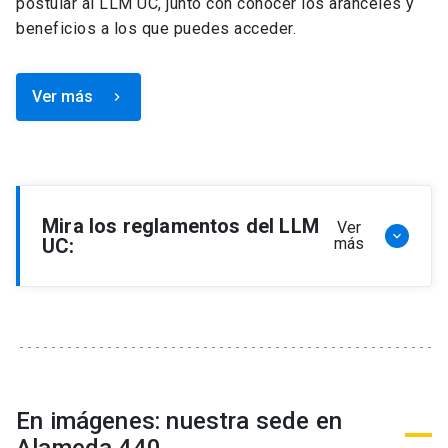
postular al LLM UC, junto con conocer los aranceles y
beneficios a los que puedes acceder.
Ver más
keyboard_arrow_right
Mira los reglamentos del LLM
Ver
keyboard_arrow_down
UC:
más
Reglamento de Programa de Magíster en
Derecho, LLM
Reglamento de Seminarios de Graduación
Programa de Magíster en Derecho, LLM
Reglamento de Becas y Descuentos Programa
En imágenes: nuestra sede en
de Magíster en Derecho, LLM