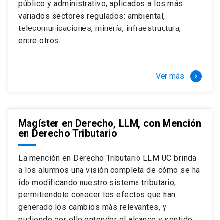
público y administrativo, aplicados a los más
Si optas por la modalidad Full Time:
Juan Ignacio Piña Rochefort
variados sectores regulados: ambiental,
Director Magíster en Derecho, LLM UC
El LLM UC Full Time es una versión del programa
telecomunicaciones, minería, infraestructura,
destinado principalmente a extranjeros, que permite
entre otros.
concentrar todos los ramos y cursarlo durante un año,
de marzo a marzo del año siguiente, según tus
necesidades y expectativas profesionales, eligiendo
Ver más
keyboard_arrow_right
entre una variedad de más de 120 cursos que se
ofrecen semestralmente.
Esta versión supone que te dedicarás
completamente al programa o compatibilizarás un
Magíster en Derecho, LLM, con Mención
en Derecho Tributario
estudio intenso y exigente, con una muy baja carga
laboral, de marzo a noviembre, para dedicarte
completamente a la actividad de graduación de
La mención en Derecho Tributario LLM UC brinda
diciembre a marzo.
a los alumnos una visión completa de cómo se ha
2 cursos mínimos (10 créditos) Primer
ido modificando nuestro sistema tributario,
semestre
permitiéndole conocer los efectos que han
+ 5 cursos a elección (50 créditos) Primer
generado los cambios más relevantes, y
semestre
pudiendo por ello entender el alcance y sentido