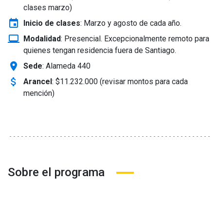
clases marzo)
event
Inicio de clases
:
Marzo y agosto de cada año.
laptop_windows
Modalidad
:
Presencial. Excepcionalmente remoto para
quienes tengan residencia fuera de Santiago.
location_on
Sede
: Alameda 440
attach_money
Arancel
:
$11.232.000 (revisar montos para cada
mención)
Sobre el programa