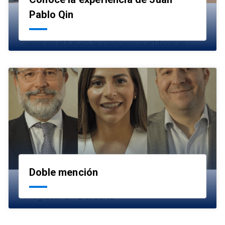
launch
Pablo Qin
Doble mención
launch