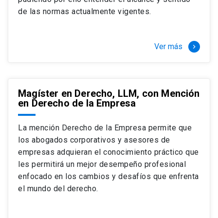
+ 4 cursos a elección (40 créditos)
de las normas actualmente vigentes.
Segundo semestre
+ Modalidad de graduación: Pasantía por
tres meses a tiempo completo (20
Ver más
keyboard_arrow_right
créditos)
Magíster en Derecho, LLM, con Mención
en Derecho de la Empresa
La mención Derecho de la Empresa permite que
los abogados corporativos y asesores de
empresas adquieran el conocimiento práctico que
les permitirá un mejor desempeño profesional
enfocado en los cambios y desafíos que enfrenta
el mundo del derecho.