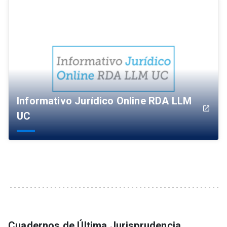
Informativo Jurídico Online RDA LLM
launch
UC
Cuadernos de Última Jurisprudencia