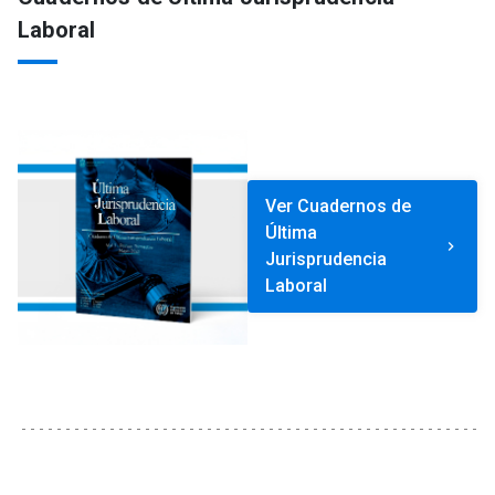
Laboral
Ver Cuadernos de
Última
keyboard_arrow_right
Jurisprudencia
Laboral