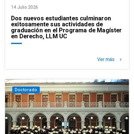
14 Julio 2026
Dos nuevos estudiantes culminaron
exitosamente sus actividades de
graduación en el Programa de Magíster
en Derecho, LLM UC
Ver más
keyboard_arrow_right
Doctorado