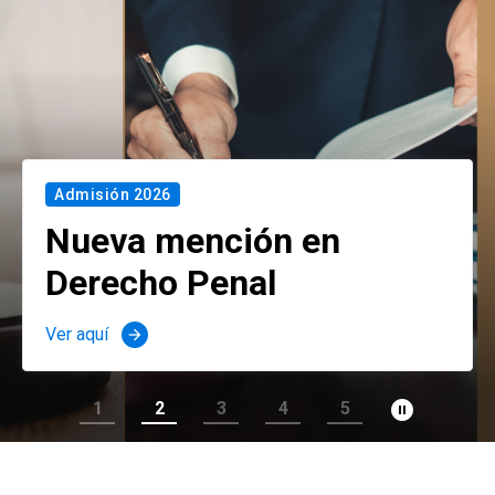
Admisión 2026
Nueva mención en
Derecho Penal
Ver aquí
arrow_forward
pause_circle_filled
1
2
3
4
5