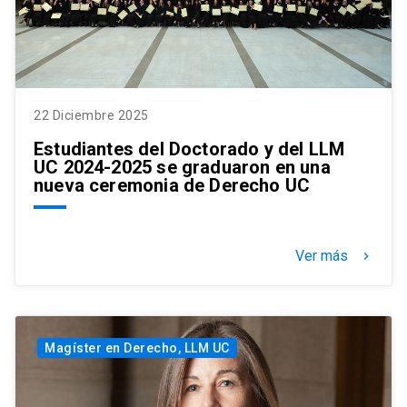
22 Diciembre 2025
Estudiantes del Doctorado y del LLM
UC 2024-2025 se graduaron en una
nueva ceremonia de Derecho UC
Ver más
keyboard_arrow_right
Magíster en Derecho, LLM UC