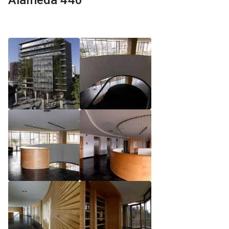
Alameda 440
Reglamento de Magíster, Pontificia Universidad
Católica de Chile
Reglamento de Alumnos de Magíster, Pontificia
Universidad Católica de Chile
Reglamento de Magíster, Pontificia Universidad
Católica de Chile LLM UC 2025
Reglamento de Seminarios de Graduación
Programa de Magíster en Derecho, LLM 2025