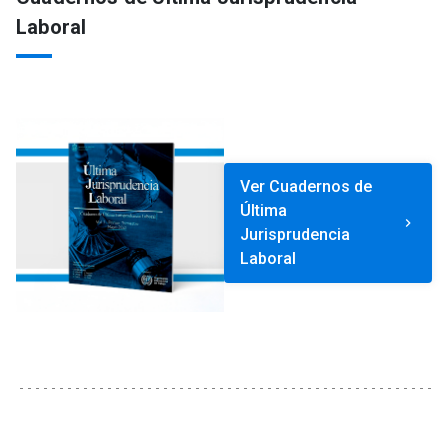
Laboral
Ver Cuadernos de
Última
keyboard_arrow_right
Jurisprudencia
Laboral