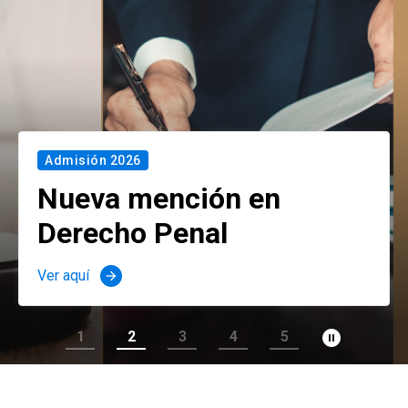
Admisión 2026
Nueva mención en
Derecho Penal
Ver aquí
arrow_forward
pause_circle_filled
1
2
3
4
5