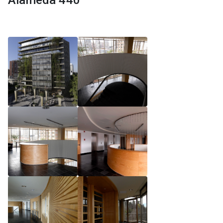
Alameda 440
Reglamento de Magíster, Pontificia Universidad
Católica de Chile
Reglamento de Alumnos de Magíster, Pontificia
Universidad Católica de Chile
Reglamento de Magíster, Pontificia Universidad
Católica de Chile LLM UC 2025
Reglamento de Seminarios de Graduación
Programa de Magíster en Derecho, LLM 2025