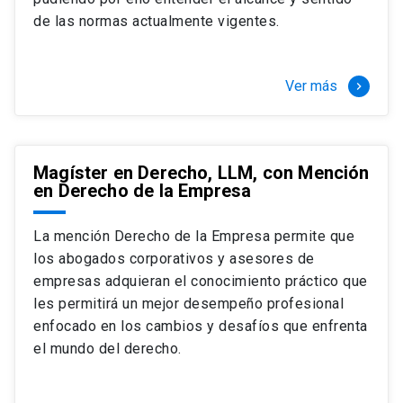
+ 4 cursos a elección (40 créditos)
de las normas actualmente vigentes.
Segundo semestre
+ Modalidad de graduación: Pasantía por
tres meses a tiempo completo (20
Ver más
keyboard_arrow_right
créditos)
Magíster en Derecho, LLM, con Mención
en Derecho de la Empresa
La mención Derecho de la Empresa permite que
los abogados corporativos y asesores de
empresas adquieran el conocimiento práctico que
les permitirá un mejor desempeño profesional
enfocado en los cambios y desafíos que enfrenta
el mundo del derecho.