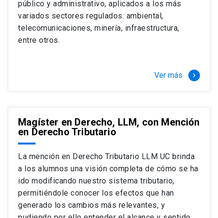
público y administrativo, aplicados a los más
Si optas por la modalidad Full Time:
Juan Ignacio Piña Rochefort
variados sectores regulados: ambiental,
Director Magíster en Derecho, LLM UC
El LLM UC Full Time es una versión del programa
telecomunicaciones, minería, infraestructura,
destinado principalmente a extranjeros, que permite
entre otros.
concentrar todos los ramos y cursarlo durante un año,
de marzo a marzo del año siguiente, según tus
necesidades y expectativas profesionales, eligiendo
Ver más
keyboard_arrow_right
entre una variedad de más de 120 cursos que se
ofrecen semestralmente.
Esta versión supone que te dedicarás
completamente al programa o compatibilizarás un
Magíster en Derecho, LLM, con Mención
en Derecho Tributario
estudio intenso y exigente, con una muy baja carga
laboral, de marzo a noviembre, para dedicarte
completamente a la actividad de graduación de
La mención en Derecho Tributario LLM UC brinda
diciembre a marzo.
a los alumnos una visión completa de cómo se ha
2 cursos mínimos (10 créditos) Primer
ido modificando nuestro sistema tributario,
semestre
permitiéndole conocer los efectos que han
+ 5 cursos a elección (50 créditos) Primer
generado los cambios más relevantes, y
semestre
pudiendo por ello entender el alcance y sentido