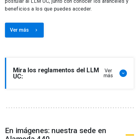
postular al LLM UC, junto con conocer los aranceles y
beneficios a los que puedes acceder.
Ver más
keyboard_arrow_right
Mira los reglamentos del LLM
Ver
keyboard_arrow_down
UC:
más
Reglamento de Programa de Magíster en
Derecho, LLM
Reglamento de Seminarios de Graduación
Programa de Magíster en Derecho, LLM
Reglamento de Becas y Descuentos Programa
En imágenes: nuestra sede en
de Magíster en Derecho, LLM