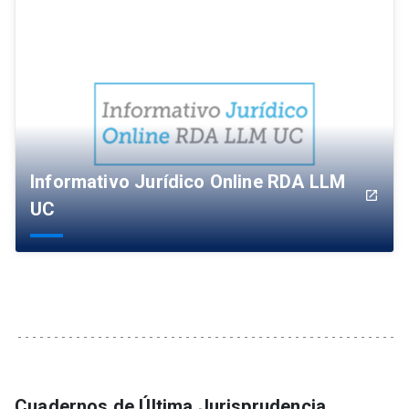
Informativo Jurídico Online RDA LLM
launch
UC
Cuadernos de Última Jurisprudencia