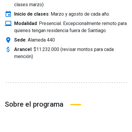
clases marzo)
event
Inicio de clases
:
Marzo y agosto de cada año.
laptop_windows
Modalidad
:
Presencial. Excepcionalmente remoto para
quienes tengan residencia fuera de Santiago.
location_on
Sede
: Alameda 440
attach_money
Arancel
:
$11.232.000 (revisar montos para cada
mención)
Sobre el programa