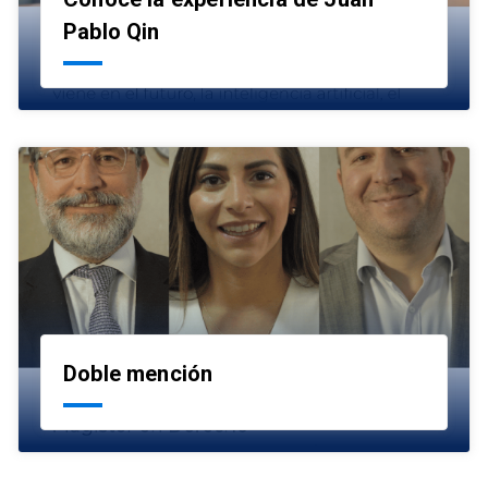
launch
Pablo Qin
Doble mención
launch