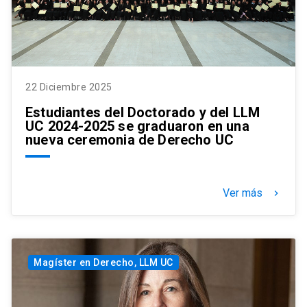
22 Diciembre 2025
Estudiantes del Doctorado y del LLM
UC 2024-2025 se graduaron en una
nueva ceremonia de Derecho UC
Ver más
keyboard_arrow_right
Magíster en Derecho, LLM UC