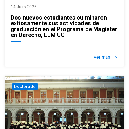
14 Julio 2026
Dos nuevos estudiantes culminaron
exitosamente sus actividades de
graduación en el Programa de Magíster
en Derecho, LLM UC
Ver más
keyboard_arrow_right
Doctorado