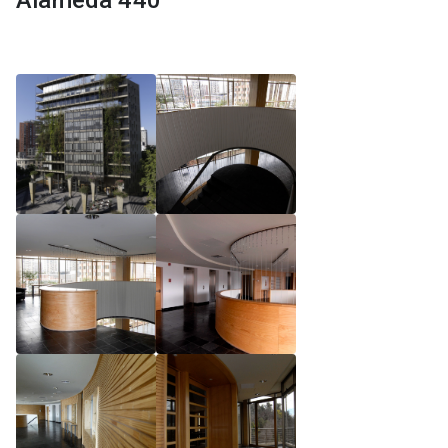
Alameda 440
Reglamento de Magíster, Pontificia Universidad
Católica de Chile
Reglamento de Alumnos de Magíster, Pontificia
Universidad Católica de Chile
Reglamento de Magíster, Pontificia Universidad
Católica de Chile LLM UC 2025
Reglamento de Seminarios de Graduación
Programa de Magíster en Derecho, LLM 2025