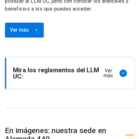
postular al LLM UC, junto con conocer los aranceles y
beneficios a los que puedes acceder.
Ver más
keyboard_arrow_right
Mira los reglamentos del LLM
Ver
keyboard_arrow_down
UC:
más
Reglamento de Programa de Magíster en
Derecho, LLM
Reglamento de Seminarios de Graduación
Programa de Magíster en Derecho, LLM
Reglamento de Becas y Descuentos Programa
En imágenes: nuestra sede en
de Magíster en Derecho, LLM