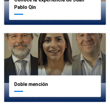
launch
Pablo Qin
Doble mención
launch