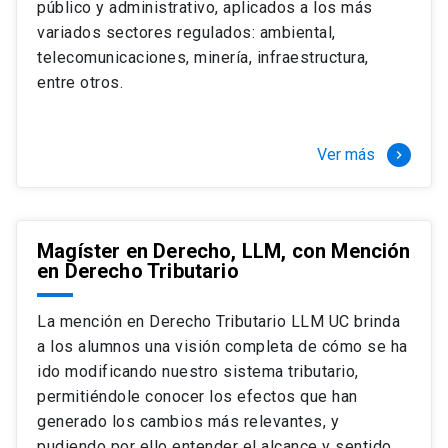
público y administrativo, aplicados a los más
Si optas por la modalidad Full Time:
Juan Ignacio Piña Rochefort
variados sectores regulados: ambiental,
Director Magíster en Derecho, LLM UC
El LLM UC Full Time es una versión del programa
telecomunicaciones, minería, infraestructura,
destinado principalmente a extranjeros, que permite
entre otros.
concentrar todos los ramos y cursarlo durante un año,
de marzo a marzo del año siguiente, según tus
necesidades y expectativas profesionales, eligiendo
Ver más
keyboard_arrow_right
entre una variedad de más de 120 cursos que se
ofrecen semestralmente.
Esta versión supone que te dedicarás
completamente al programa o compatibilizarás un
Magíster en Derecho, LLM, con Mención
en Derecho Tributario
estudio intenso y exigente, con una muy baja carga
laboral, de marzo a noviembre, para dedicarte
completamente a la actividad de graduación de
La mención en Derecho Tributario LLM UC brinda
diciembre a marzo.
a los alumnos una visión completa de cómo se ha
2 cursos mínimos (10 créditos) Primer
ido modificando nuestro sistema tributario,
semestre
permitiéndole conocer los efectos que han
+ 5 cursos a elección (50 créditos) Primer
generado los cambios más relevantes, y
semestre
pudiendo por ello entender el alcance y sentido