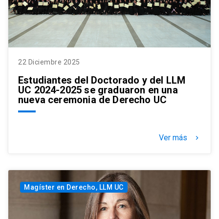
22 Diciembre 2025
Estudiantes del Doctorado y del LLM
UC 2024-2025 se graduaron en una
nueva ceremonia de Derecho UC
Ver más
keyboard_arrow_right
Magíster en Derecho, LLM UC