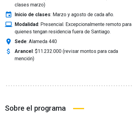
clases marzo)
event
Inicio de clases
:
Marzo y agosto de cada año.
laptop_windows
Modalidad
:
Presencial. Excepcionalmente remoto para
quienes tengan residencia fuera de Santiago.
location_on
Sede
: Alameda 440
attach_money
Arancel
:
$11.232.000 (revisar montos para cada
mención)
Sobre el programa