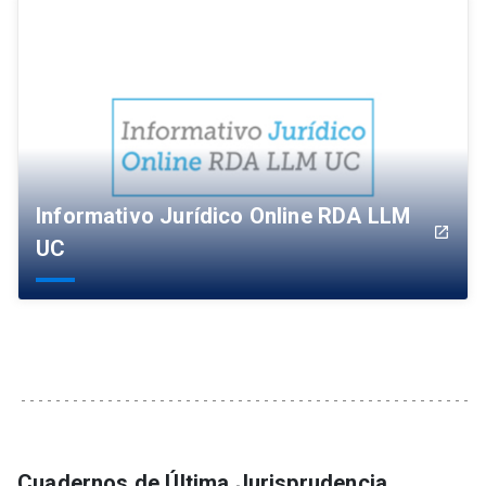
Informativo Jurídico Online RDA LLM
launch
UC
Cuadernos de Última Jurisprudencia