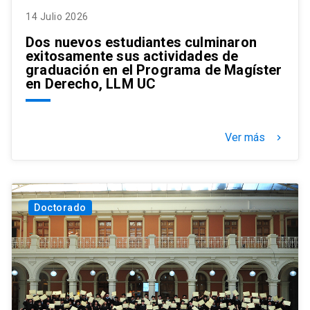
14 Julio 2026
Dos nuevos estudiantes culminaron
exitosamente sus actividades de
graduación en el Programa de Magíster
en Derecho, LLM UC
Ver más
keyboard_arrow_right
Doctorado