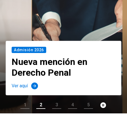
Admisión 2026
Nueva mención en
Derecho Penal
Ver aquí
arrow_forward
pause_circle_filled
1
2
3
4
5