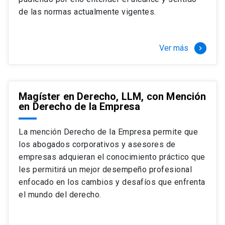
+ 4 cursos a elección (40 créditos)
de las normas actualmente vigentes.
Segundo semestre
+ Modalidad de graduación: Pasantía por
tres meses a tiempo completo (20
Ver más
keyboard_arrow_right
créditos)
Magíster en Derecho, LLM, con Mención
en Derecho de la Empresa
La mención Derecho de la Empresa permite que
los abogados corporativos y asesores de
empresas adquieran el conocimiento práctico que
les permitirá un mejor desempeño profesional
enfocado en los cambios y desafíos que enfrenta
el mundo del derecho.