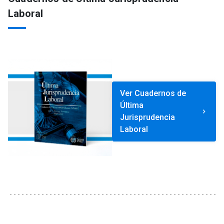
Laboral
Ver Cuadernos de
Última
keyboard_arrow_right
Jurisprudencia
Laboral