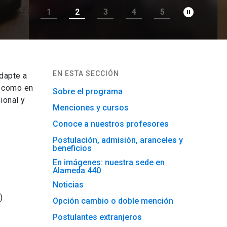
pause_circle_filled
1
2
3
4
5
EN ESTA SECCIÓN
dapte a
l como en
Sobre el programa
ional y
Menciones y cursos
Conoce a nuestros profesores
Postulación, admisión, aranceles y
beneficios
En imágenes: nuestra sede en
Alameda 440
Noticias
)
Opción cambio o doble mención
Postulantes extranjeros