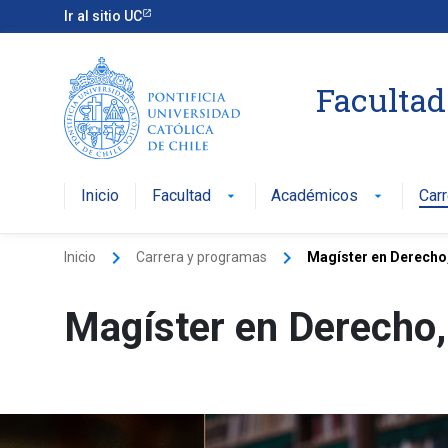
Ir al sitio UC
Facultad
Inicio
Facultad
Académicos
Car
arrow_drop_down
arrow_drop_down
keyboard_arrow_right
keyboard_arrow_right
Inicio
Carrera y programas
Magíster en Derecho
Magíster en Derecho