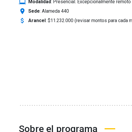
laptop_windows
Modalidad
:
Presencial. Excepcionalmente remoto 
location_on
Sede
: Alameda 440
attach_money
Arancel
:
$11.232.000 (revisar montos para cada 
Sobre el programa