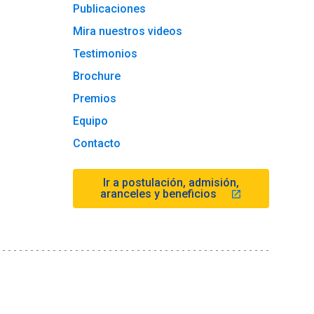
Publicaciones
Mira nuestros videos
Testimonios
Brochure
Premios
Equipo
Contacto
Ir a postulación, admisión,
aranceles y beneficios
launch