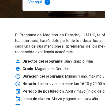
Ver aquí
arrow_forward
El Programa de Magíster en Derecho, LLM UC, te of
tus intereses, haciéndote parte de los desafíos ac
cada una de sus menciones, aprenderás de los mejor
reconocida excelencia académica.
person
Director del programa
: Juan Ignacio Piña
school
Grado
: Magíster en Derecho
schedule
Duración del programa
: Mínimo 1 año, máximo 3
schedule
Horario
: Lunes a viernes entre las 16:10 y 21:00 h
event
Periodo de postulación
: Abril y mayo
(inicio de 
event
Inicio de clases
:
Marzo y agosto de cada año.