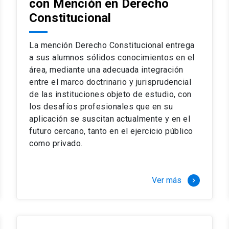
con Mención en Derecho
 del complejo y sofisticado ejercicio profesional. La coinci
os
Constitucional
a calidad de nuestros alumnos, tanto nacionales como extran
os
io, especialmente orientado a las necesidades de la práctica
sos lectivos, seminarios de casos y actualización de jurispru
La mención Derecho Constitucional entrega
rsión en los problemas legales más complejos.
a sus alumnos sólidos conocimientos en el
área, mediante una adecuada integración
o perfeccionamiento en los conocimientos del área, tanto pa
entre el marco doctrinario y jurisprudencial
duración del programa hasta 8 semestres. Los alumnos que 
ca y compleja de los problemas que enfrenta nuestra profesió
de las instituciones objeto de estudio, con
 en lo académico como en lo profesional, haciéndote miembro 
los desafíos profesionales que en su
aplicación se suscitan actualmente y en el
futuro cercano, tanto en el ejercicio público
stinado principalmente a extranjeros, que permite concentrar to
como privado.
y expectativas profesionales, eligiendo entre una variedad de
 al programa o compatibilizarás un estudio intenso y exigente,
vidad de graduación de diciembre a marzo.
Ver más
keyboard_arrow_right
stre
imer semestre
gundo semestre
r tres meses a tiempo completo (20 créditos)