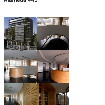
Alameda 440
Reglamento de Magíster, Pontificia Universidad
Católica de Chile
Reglamento de Alumnos de Magíster, Pontificia
Universidad Católica de Chile
Reglamento de Magíster, Pontificia Universidad
Católica de Chile LLM UC 2025
Reglamento de Seminarios de Graduación
Programa de Magíster en Derecho, LLM 2025