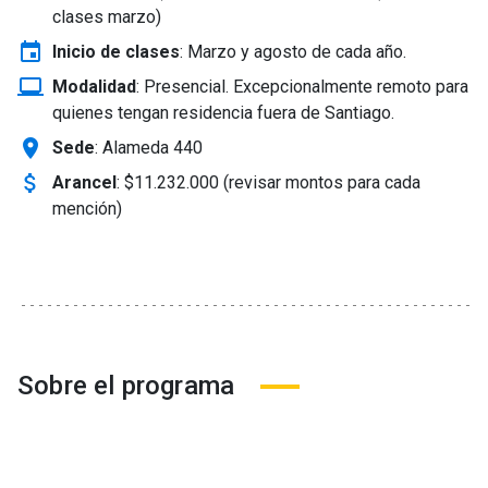
clases marzo)
event
Inicio de clases
:
Marzo y agosto de cada año.
laptop_windows
Modalidad
:
Presencial. Excepcionalmente remoto para
quienes tengan residencia fuera de Santiago.
location_on
Sede
: Alameda 440
attach_money
Arancel
:
$11.232.000 (revisar montos para cada
mención)
Sobre el programa