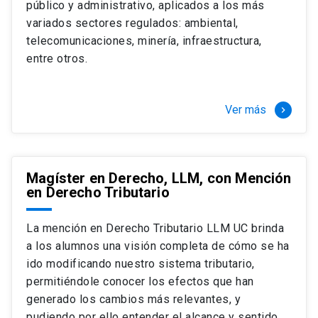
público y administrativo, aplicados a los más
Si optas por la modalidad Full Time:
Juan Ignacio Piña Rochefort
variados sectores regulados: ambiental,
Director Magíster en Derecho, LLM UC
El LLM UC Full Time es una versión del programa
telecomunicaciones, minería, infraestructura,
destinado principalmente a extranjeros, que permite
entre otros.
concentrar todos los ramos y cursarlo durante un año,
de marzo a marzo del año siguiente, según tus
necesidades y expectativas profesionales, eligiendo
Ver más
keyboard_arrow_right
entre una variedad de más de 120 cursos que se
ofrecen semestralmente.
Esta versión supone que te dedicarás
completamente al programa o compatibilizarás un
Magíster en Derecho, LLM, con Mención
en Derecho Tributario
estudio intenso y exigente, con una muy baja carga
laboral, de marzo a noviembre, para dedicarte
completamente a la actividad de graduación de
La mención en Derecho Tributario LLM UC brinda
diciembre a marzo.
a los alumnos una visión completa de cómo se ha
2 cursos mínimos (10 créditos) Primer
ido modificando nuestro sistema tributario,
semestre
permitiéndole conocer los efectos que han
+ 5 cursos a elección (50 créditos) Primer
generado los cambios más relevantes, y
semestre
pudiendo por ello entender el alcance y sentido