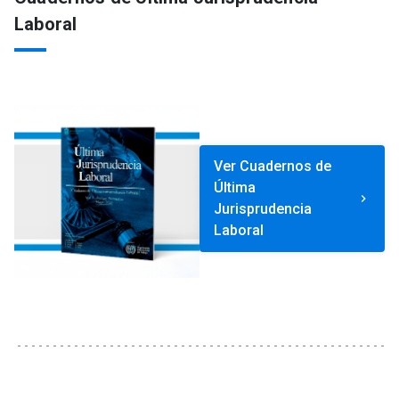
Laboral
Ver Cuadernos de
Última
keyboard_arrow_right
Jurisprudencia
Laboral