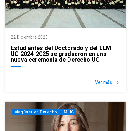
22 Diciembre 2025
Estudiantes del Doctorado y del LLM
UC 2024-2025 se graduaron en una
nueva ceremonia de Derecho UC
Ver más
keyboard_arrow_right
Magíster en Derecho, LLM UC