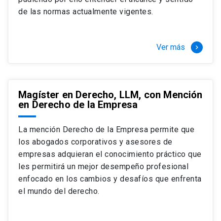
+ 4 cursos a elección (40 créditos)
de las normas actualmente vigentes.
Segundo semestre
+ Modalidad de graduación: Pasantía por
tres meses a tiempo completo (20
Ver más
keyboard_arrow_right
créditos)
Magíster en Derecho, LLM, con Mención
en Derecho de la Empresa
La mención Derecho de la Empresa permite que
los abogados corporativos y asesores de
empresas adquieran el conocimiento práctico que
les permitirá un mejor desempeño profesional
enfocado en los cambios y desafíos que enfrenta
el mundo del derecho.