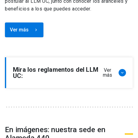
postular al LLM UC, junto con conocer los aranceles y
beneficios a los que puedes acceder.
Ver más
keyboard_arrow_right
Mira los reglamentos del LLM
Ver
keyboard_arrow_down
UC:
más
Reglamento de Programa de Magíster en
Derecho, LLM
Reglamento de Seminarios de Graduación
Programa de Magíster en Derecho, LLM
Reglamento de Becas y Descuentos Programa
En imágenes: nuestra sede en
de Magíster en Derecho, LLM