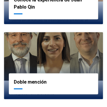
launch
Pablo Qin
Doble mención
launch