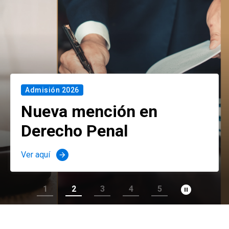
Admisión 2026
Nueva mención en
Derecho Penal
Ver aquí
arrow_forward
pause_circle_filled
1
2
3
4
5