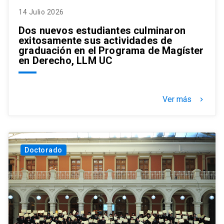
14 Julio 2026
Dos nuevos estudiantes culminaron
exitosamente sus actividades de
graduación en el Programa de Magíster
en Derecho, LLM UC
Ver más
keyboard_arrow_right
Doctorado