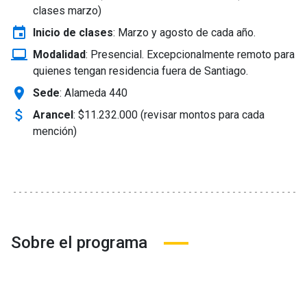
clases marzo)
event
Inicio de clases
:
Marzo y agosto de cada año.
laptop_windows
Modalidad
:
Presencial. Excepcionalmente remoto para
quienes tengan residencia fuera de Santiago.
location_on
Sede
: Alameda 440
attach_money
Arancel
:
$11.232.000 (revisar montos para cada
mención)
Sobre el programa