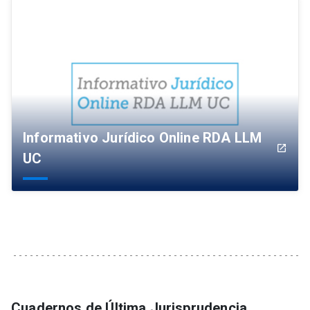
Informativo Jurídico Online RDA LLM
launch
UC
Cuadernos de Última Jurisprudencia