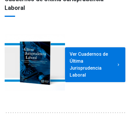
Laboral
Ver Cuadernos de
Última
keyboard_arrow_right
Jurisprudencia
Laboral