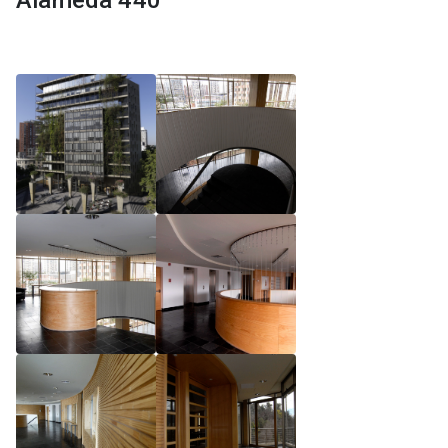
Alameda 440
Reglamento de Magíster, Pontificia Universidad
Católica de Chile
Reglamento de Alumnos de Magíster, Pontificia
Universidad Católica de Chile
Reglamento de Magíster, Pontificia Universidad
Católica de Chile LLM UC 2025
Reglamento de Seminarios de Graduación
Programa de Magíster en Derecho, LLM 2025