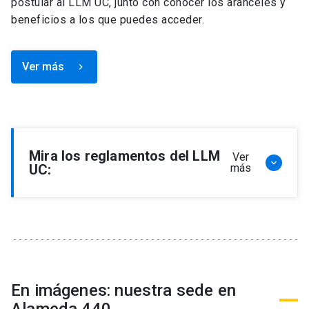
postular al LLM UC, junto con conocer los aranceles y
beneficios a los que puedes acceder.
Ver más
keyboard_arrow_right
Mira los reglamentos del LLM
Ver
keyboard_arrow_down
UC:
más
Reglamento de Programa de Magíster en
Derecho, LLM
Reglamento de Seminarios de Graduación
Programa de Magíster en Derecho, LLM
Reglamento de Becas y Descuentos Programa
En imágenes: nuestra sede en
de Magíster en Derecho, LLM