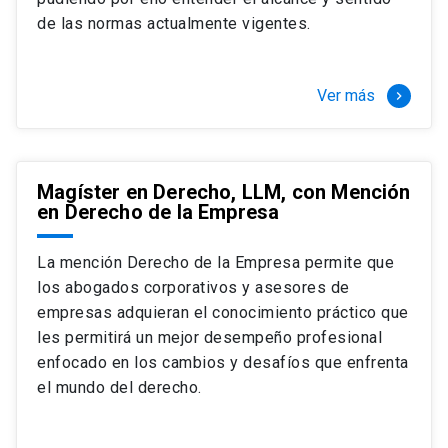
+ 4 cursos a elección (40 créditos)
de las normas actualmente vigentes.
Segundo semestre
+ Modalidad de graduación: Pasantía por
tres meses a tiempo completo (20
Ver más
keyboard_arrow_right
créditos)
Magíster en Derecho, LLM, con Mención
en Derecho de la Empresa
La mención Derecho de la Empresa permite que
los abogados corporativos y asesores de
empresas adquieran el conocimiento práctico que
les permitirá un mejor desempeño profesional
enfocado en los cambios y desafíos que enfrenta
el mundo del derecho.