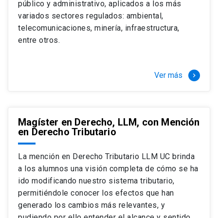
público y administrativo, aplicados a los más
Si optas por la modalidad Full Time:
Juan Ignacio Piña Rochefort
variados sectores regulados: ambiental,
Director Magíster en Derecho, LLM UC
El LLM UC Full Time es una versión del programa
telecomunicaciones, minería, infraestructura,
destinado principalmente a extranjeros, que permite
entre otros.
concentrar todos los ramos y cursarlo durante un año,
de marzo a marzo del año siguiente, según tus
necesidades y expectativas profesionales, eligiendo
Ver más
keyboard_arrow_right
entre una variedad de más de 120 cursos que se
ofrecen semestralmente.
Esta versión supone que te dedicarás
completamente al programa o compatibilizarás un
Magíster en Derecho, LLM, con Mención
en Derecho Tributario
estudio intenso y exigente, con una muy baja carga
laboral, de marzo a noviembre, para dedicarte
completamente a la actividad de graduación de
La mención en Derecho Tributario LLM UC brinda
diciembre a marzo.
a los alumnos una visión completa de cómo se ha
2 cursos mínimos (10 créditos) Primer
ido modificando nuestro sistema tributario,
semestre
permitiéndole conocer los efectos que han
+ 5 cursos a elección (50 créditos) Primer
generado los cambios más relevantes, y
semestre
pudiendo por ello entender el alcance y sentido