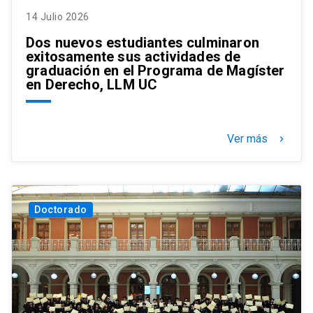
14 Julio 2026
Dos nuevos estudiantes culminaron
exitosamente sus actividades de
graduación en el Programa de Magíster
en Derecho, LLM UC
Ver más
keyboard_arrow_right
Doctorado