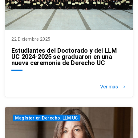
22 Diciembre 2025
Estudiantes del Doctorado y del LLM
UC 2024-2025 se graduaron en una
nueva ceremonia de Derecho UC
Ver más
keyboard_arrow_right
Magíster en Derecho, LLM UC