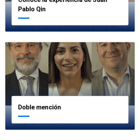
launch
Pablo Qin
Doble mención
launch