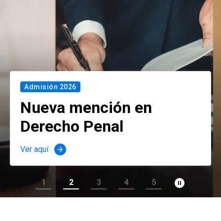
Admisión 2026
Nueva mención en
Derecho Penal
Ver aquí
arrow_forward
pause_circle_filled
1
2
3
4
5