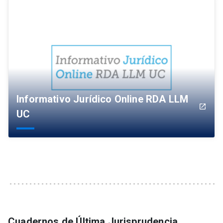
Informativo Jurídico Online RDA LLM
launch
UC
Cuadernos de Última Jurisprudencia