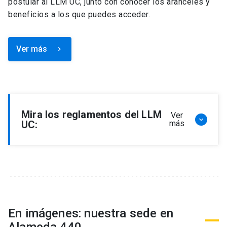
postular al LLM UC, junto con conocer los aranceles y
beneficios a los que puedes acceder.
Ver más
keyboard_arrow_right
Mira los reglamentos del LLM
Ver
keyboard_arrow_down
UC:
más
Reglamento de Programa de Magíster en
Derecho, LLM
Reglamento de Seminarios de Graduación
Programa de Magíster en Derecho, LLM
Reglamento de Becas y Descuentos Programa
En imágenes: nuestra sede en
de Magíster en Derecho, LLM