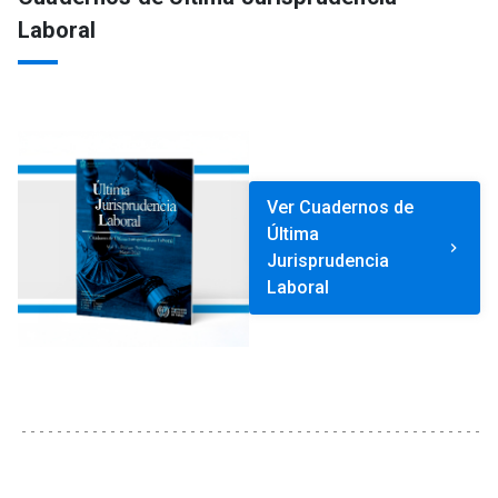
Laboral
Ver Cuadernos de
Última
keyboard_arrow_right
Jurisprudencia
Laboral