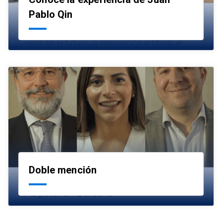
launch
Pablo Qin
Doble mención
launch