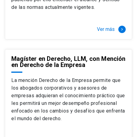
+ 4 cursos a elección (40 créditos)
de las normas actualmente vigentes.
Segundo semestre
+ Modalidad de graduación: Pasantía por
tres meses a tiempo completo (20
Ver más
keyboard_arrow_right
créditos)
Magíster en Derecho, LLM, con Mención
en Derecho de la Empresa
La mención Derecho de la Empresa permite que
los abogados corporativos y asesores de
empresas adquieran el conocimiento práctico que
les permitirá un mejor desempeño profesional
enfocado en los cambios y desafíos que enfrenta
el mundo del derecho.