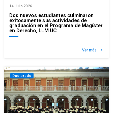
14 Julio 2026
Dos nuevos estudiantes culminaron
exitosamente sus actividades de
graduación en el Programa de Magíster
en Derecho, LLM UC
Ver más
keyboard_arrow_right
Doctorado