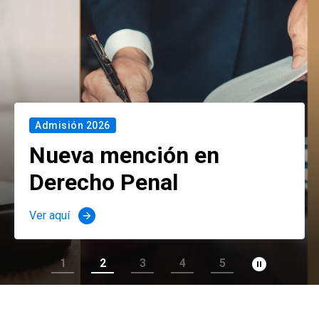
Admisión 2026
Nueva mención en
Derecho Penal
Ver aquí
arrow_forward
pause_circle_filled
1
2
3
4
5