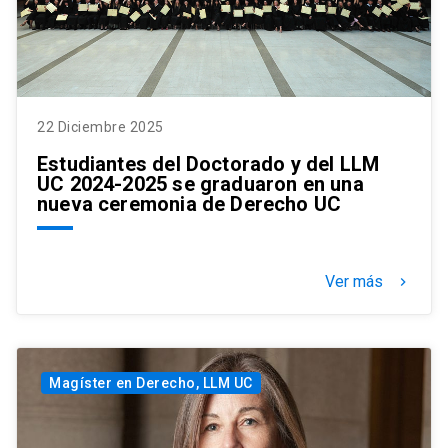
22 Diciembre 2025
Estudiantes del Doctorado y del LLM
UC 2024-2025 se graduaron en una
nueva ceremonia de Derecho UC
Ver más
keyboard_arrow_right
Magíster en Derecho, LLM UC