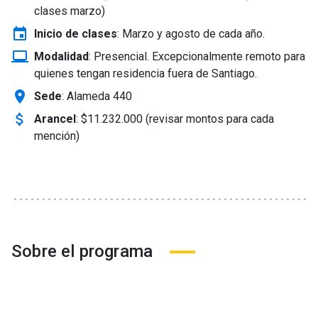
clases marzo)
event
Inicio de clases
:
Marzo y agosto de cada año.
laptop_windows
Modalidad
:
Presencial. Excepcionalmente remoto para
quienes tengan residencia fuera de Santiago.
location_on
Sede
: Alameda 440
attach_money
Arancel
:
$11.232.000 (revisar montos para cada
mención)
Sobre el programa