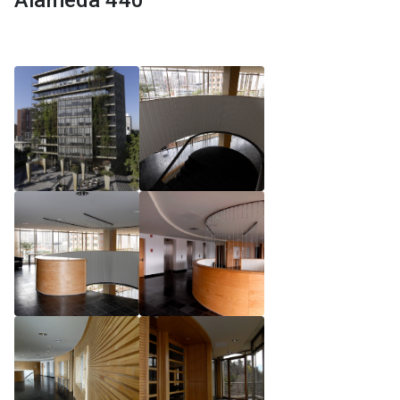
Alameda 440
Reglamento de Magíster, Pontificia Universidad
Católica de Chile
Reglamento de Alumnos de Magíster, Pontificia
Universidad Católica de Chile
Reglamento de Magíster, Pontificia Universidad
Católica de Chile LLM UC 2025
Reglamento de Seminarios de Graduación
Programa de Magíster en Derecho, LLM 2025