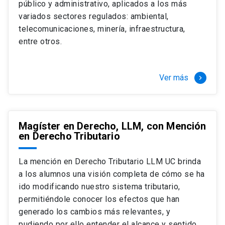
público y administrativo, aplicados a los más
Si optas por la modalidad Full Time:
Juan Ignacio Piña Rochefort
variados sectores regulados: ambiental,
Director Magíster en Derecho, LLM UC
El LLM UC Full Time es una versión del programa
telecomunicaciones, minería, infraestructura,
destinado principalmente a extranjeros, que permite
entre otros.
concentrar todos los ramos y cursarlo durante un año,
de marzo a marzo del año siguiente, según tus
necesidades y expectativas profesionales, eligiendo
Ver más
keyboard_arrow_right
entre una variedad de más de 120 cursos que se
ofrecen semestralmente.
Esta versión supone que te dedicarás
completamente al programa o compatibilizarás un
Magíster en Derecho, LLM, con Mención
en Derecho Tributario
estudio intenso y exigente, con una muy baja carga
laboral, de marzo a noviembre, para dedicarte
completamente a la actividad de graduación de
La mención en Derecho Tributario LLM UC brinda
diciembre a marzo.
a los alumnos una visión completa de cómo se ha
2 cursos mínimos (10 créditos) Primer
ido modificando nuestro sistema tributario,
semestre
permitiéndole conocer los efectos que han
+ 5 cursos a elección (50 créditos) Primer
generado los cambios más relevantes, y
semestre
pudiendo por ello entender el alcance y sentido